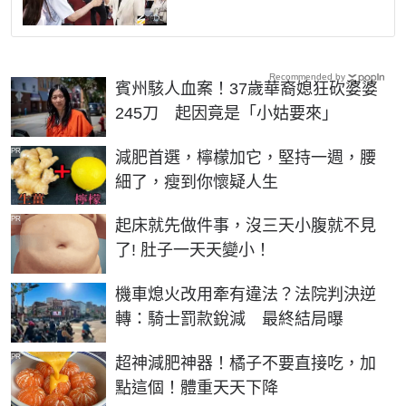
Recommended by
賓州駭人血案！37歲華裔媳狂砍婆婆
245刀 起因竟是「小姑要來」
PR
減肥首選，檸檬加它，堅持一週，腰
細了，瘦到你懷疑人生
PR
起床就先做件事，沒三天小腹就不見
了! 肚子一天天變小！
機車熄火改用牽有違法？法院判決逆
轉：騎士罰款銳減 最終結局曝
PR
超神減肥神器！橘子不要直接吃，加
點這個！體重天天下降