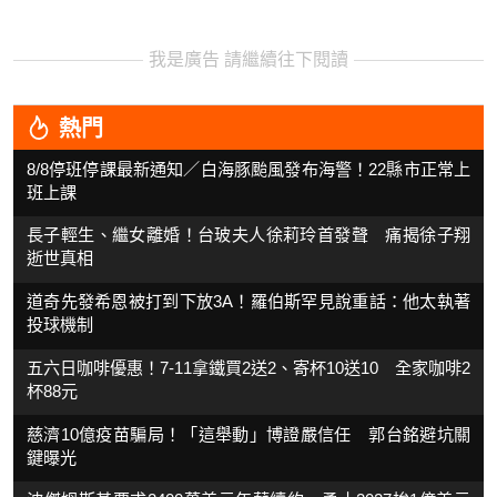
我是廣告 請繼續往下閱讀
熱門
8/8停班停課最新通知／白海豚颱風發布海警！22縣市正常上
班上課
長子輕生、繼女離婚！台玻夫人徐莉玲首發聲 痛揭徐子翔
逝世真相
道奇先發希恩被打到下放3A！羅伯斯罕見說重話：他太執著
投球機制
五六日咖啡優惠！7-11拿鐵買2送2、寄杯10送10 全家咖啡2
杯88元
慈濟10億疫苗騙局！「這舉動」博證嚴信任 郭台銘避坑關
鍵曝光