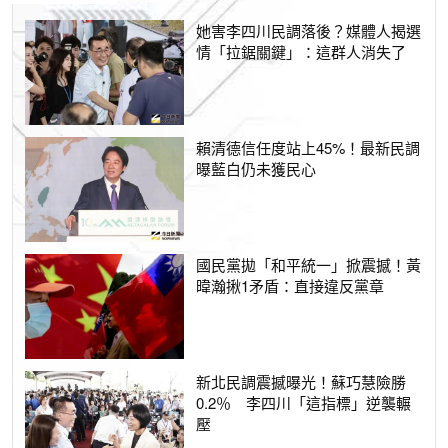
她害李四川民調落後？媒體人揭選
情「拉鋸關鍵」：這群人消失了
賴清德信任度站上45%！最新民調
曝藍白仍未獲民心
國民黨拋「和平統一」掀震撼！黃
暐瀚揪1矛盾：直接違反黨章
新北民調震撼曝光！蘇巧慧險勝
0.2％ 李四川「這指標」逆襲輾
壓