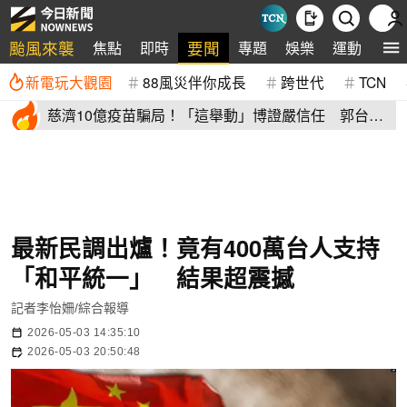
颱風來襲
要聞
焦點
即時
專題
娛樂
運動
全
新電玩大觀園
88風災伴你成長
跨世代
TCN
慈濟10億疫苗騙局！「這舉動」博證嚴信任 郭台銘
避坑關鍵曝光
最新民調出爐！竟有400萬台人支持
「和平統一」 結果超震撼
記者李怡姍/綜合報導
2026-05-03 14:35:10
2026-05-03 20:50:48