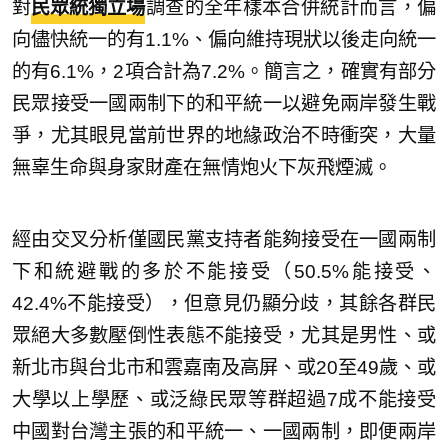
對
民眾統獨立場
調查的全年樣本合併統計而言，偏
向儘快統一的有1.1%、偏向維持現狀以後走向統一
的有6.1%，2項合計為7.2%。簡言之，確實有部分
民眾接受一國兩制下的和平統一以避免兩岸發生戰
爭，尤其眼見當前世界的地緣政治不時衝突，大量
無辜生命與身家財產在無情炮火下灰飛煙滅。
經由交叉分析僅國民黨支持者能夠接受在一國兩制
下和統避戰的多於不能接受（50.5%能接受、
42.4%不能接受），但意見仍顯分歧，其餘各群民
眾絕大多數壓倒性表態不能接受，尤其是男性、或
新北市與台北市和雲嘉南及高屏、或20至49歲、或
大學以上學歷、或泛綠民眾等群超過7成不能接受
中國對台灣主張的和平統一、一國兩制，即便兩岸