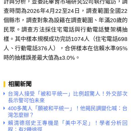
計與分析，並委託畢肯市場研究公司執行電訪，調
查時間為2026年4月22至24日，調查範圍全國22
個縣市，調查對象為設籍在調查範圍、年滿20歲的
民眾。調查方法採住宅電話與行動電話雙架構抽
樣。其中樣本規模成功完訪1074人（住宅電話698
人、行動電話376人），合併樣本在信賴水準95%
時的抽樣誤差最大值為±3.0%。
相關新聞
台灣人接受「被和平統一」比例超驚人！外交部次
長示警可怕未來
400多萬人「願被和平統一」！他揭民調變化喊：台
灣怎麼辦？
賴清德搭史王專機是「美中不足」！學者分析回
程：有2種途徑