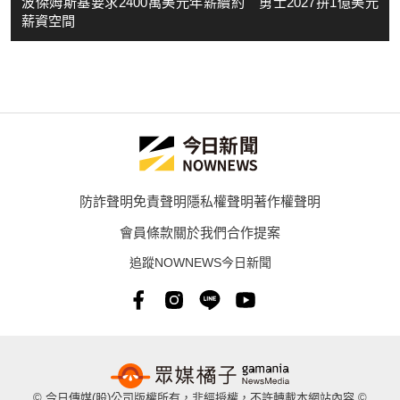
波傑姆斯基要求2400萬美元年薪續約 勇士2027拚1億美元
薪資空間
防詐聲明
免責聲明
隱私權聲明
著作權聲明
會員條款
關於我們
合作提案
追蹤NOWNEWS今日新聞
© 今日傳媒(股)公司版權所有，非經授權，不許轉載本網站內容 ©