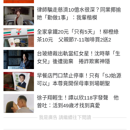
律師騙走慈濟10億水很深？同業揶揄
她「勤做1事」：我輩楷模
全家拿鐵20元「只有5天」！柳橙綠
茶10元 父親節7-11咖啡買2送2
台玻總裁出軌當紅女星！沈時華「生
女兒」後遭拋棄 捲詐欺案神隱
早餐店門口禁止停車！只有「SJ始源
可以」本尊竟開保母車到場朝聖
徐子翔輕生！譚以欣118字發聲 他
曾吐：活到49歲才找到真愛
我是廣告 請繼續往下閱讀