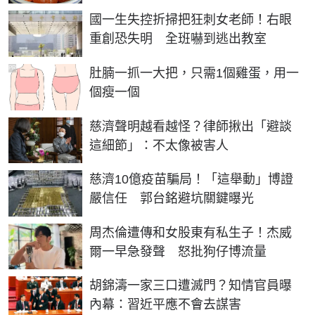
國一生失控折掃把狂刺女老師！右眼
重創恐失明 全班嚇到逃出教室
PR
肚腩一抓一大把，只需1個雞蛋，用一
個瘦一個
慈濟聲明越看越怪？律師揪出「避談
這細節」：不太像被害人
慈濟10億疫苗騙局！「這舉動」博證
嚴信任 郭台銘避坑關鍵曝光
周杰倫遭傳和女股東有私生子！杰威
爾一早急發聲 怒批狗仔博流量
胡錦濤一家三口遭滅門？知情官員曝
內幕：習近平應不會去謀害