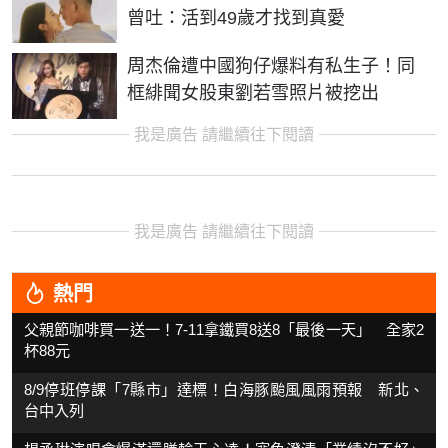
曾吐：活到49歲才找到真愛
周杰倫遭中國狗仔爆料有私生子！同
框緋聞女股東劉若雪照片被挖出
我是廣告 請繼續往下閱讀
我是廣告 請繼續往下閱讀
熱門
父親節咖啡買一送一！7-11拿鐵買8送8「最後一天」 全家2
杯88元
8/9停班停課「7縣市」達標！白海豚颱風風雨預報 新北、
台中入列