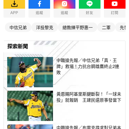
APP
追蹤
追蹤
好友
訂閱
中信兄弟
洋投黎克
總教練平野惠一
二軍
先發
探索新聞
中職搶先報／中信兄弟「真．王
牌」救場！力抗台鋼雄鷹終止2連
敗
黃恩賜阿基里斯腱斷裂！「一球未
投」就報銷 王建民還原事發當下
中職搶先報／布雷克尋求對兄弟本