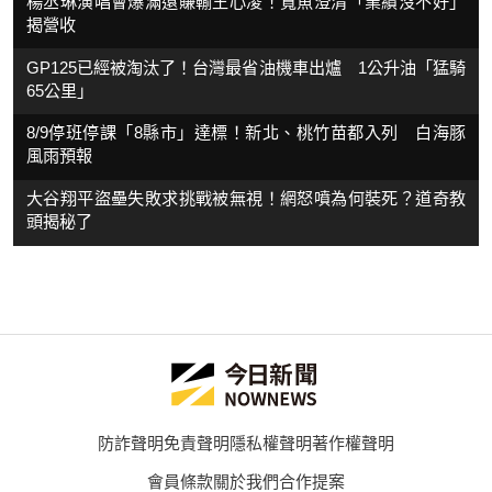
楊丞琳演唱會爆滿還賺輸王心凌！寬魚澄清「業績沒不好」
揭營收
GP125已經被淘汰了！台灣最省油機車出爐 1公升油「猛騎
65公里」
8/9停班停課「8縣市」達標！新北、桃竹苗都入列 白海豚
風雨預報
大谷翔平盜壘失敗求挑戰被無視！網怒噴為何裝死？道奇教
頭揭秘了
防詐聲明
免責聲明
隱私權聲明
著作權聲明
會員條款
關於我們
合作提案