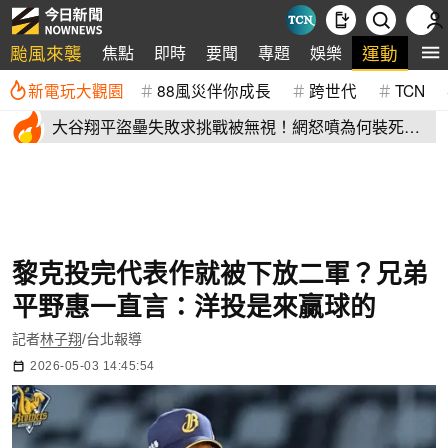
颱風來襲
運動
焦點
即時
要聞
專題
娛樂
全
新電玩大觀園
88風災伴你成長
跨世代
TCN
大谷翔平盜壘失敗求挑戰被無視！網怒噴為何裝死？
道奇教頭揭秘了
黎克投完代表作就被下放二軍？兄弟
平野惠一直言：洋投是來贏球的
記者
林子翔
/台北報導
2026-05-03 14:45:54