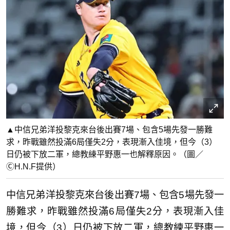
▲中信兄弟洋投黎克來台後出賽7場、包含5場先發一勝難
求，昨戰雖然投滿6局僅失2分，表現漸入佳境，但今（3）
日仍被下放二軍，總教練平野惠一也解釋原因。（圖／
ⒸH.N.F提供）
中信兄弟洋投黎克來台後出賽7場、包含5場先發一
勝難求，昨戰雖然投滿6局僅失2分，表現漸入佳
境，但今（3）日仍被下放二軍，總教練平野惠一