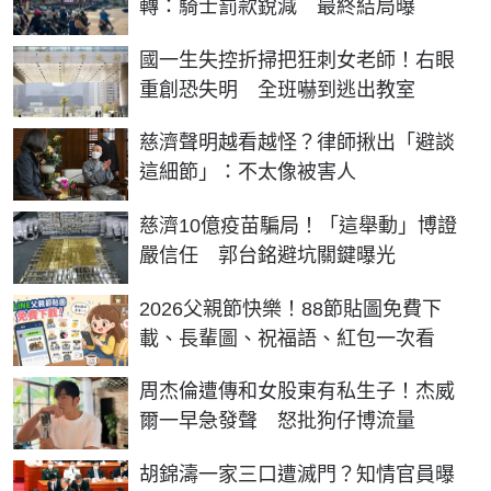
轉：騎士罰款銳減 最終結局曝
國一生失控折掃把狂刺女老師！右眼
重創恐失明 全班嚇到逃出教室
慈濟聲明越看越怪？律師揪出「避談
這細節」：不太像被害人
慈濟10億疫苗騙局！「這舉動」博證
嚴信任 郭台銘避坑關鍵曝光
2026父親節快樂！88節貼圖免費下
載、長輩圖、祝福語、紅包一次看
周杰倫遭傳和女股東有私生子！杰威
爾一早急發聲 怒批狗仔博流量
胡錦濤一家三口遭滅門？知情官員曝