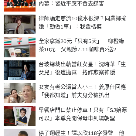
內幕：習近平應不會去謀害
律師騙走慈濟10億水很深？同業揶揄
她「勤做1事」：我輩楷模
全家拿鐵20元「只有5天」！柳橙綠
茶10元 父親節7-11咖啡買2送2
台玻總裁出軌當紅女星！沈時華「生
女兒」後遭拋棄 捲詐欺案神隱
女友有老公還當人小三！姜厚任回應
「我都知道」前夫身分被扒出
早餐店門口禁止停車！只有「SJ始源
可以」本尊竟開保母車到場朝聖
徐子翔輕生！譚以欣118字發聲 他