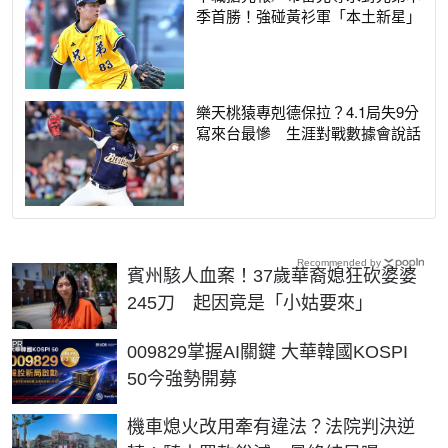
季首勝！強碰黃衫軍「本土新星」
樂天桃猿專剋德保拉？4.1局失9分
寫來台最慘 生涯對戰數據會說話
Recommended by
賓州駭人血案！37歲華裔媳狂砍婆婆
245刀 起因竟是「小姑要來」
PR
009829掌握AI關鍵 大華韓國KOSPI
50今強勢開募
機車熄火改用牽有違法？法院判決逆