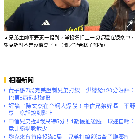
▲兄弟主帥平野惠一提到，洋投選擇上一切都還在觀察中，
黎克絕對不是沒機會了。（圖／記者林子翔攝）
相關新聞
黃子鵬7局完美壓制兄弟打線！洪總給120分好評：
他第8局還想續投
評論／陳文杰在台鋼大爆發！中信兄弟好嘔 平野
惠一席話說到點上
中信兄弟近4戰只得5分！1數據扯後腿 球迷自嘲：
竟比勝場數還少
黎克來台首度投滿6局！兄弟打線卻遭黃子鵬壓制