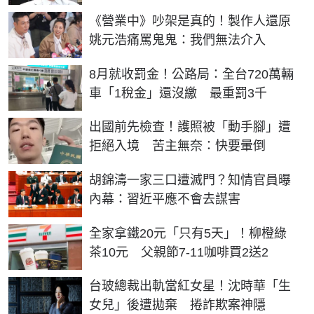
《營業中》吵架是真的！製作人還原
姚元浩痛罵鬼鬼：我們無法介入
8月就收罰金！公路局：全台720萬輛
車「1稅金」還沒繳 最重罰3千
出國前先檢查！護照被「動手腳」遭
拒絕入境 苦主無奈：快要暈倒
胡錦濤一家三口遭滅門？知情官員曝
內幕：習近平應不會去謀害
全家拿鐵20元「只有5天」！柳橙綠
茶10元 父親節7-11咖啡買2送2
台玻總裁出軌當紅女星！沈時華「生
女兒」後遭拋棄 捲詐欺案神隱