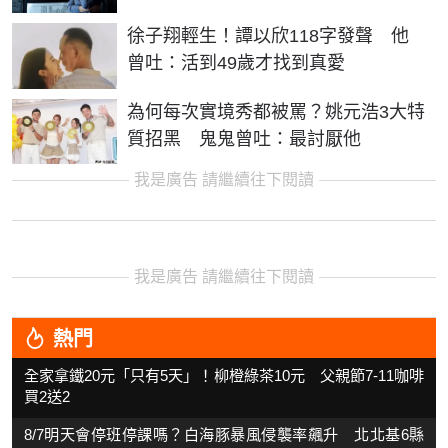
徐子翔輕生！譚以欣118字發聲 他
曾吐：活到49歲才找到真愛
為何每次實境秀都被罵？姚元浩3大特
質招黑 鬼鬼曾吐：最討厭他
我是廣告 請繼續往下閱讀
我是廣告 請繼續往下閱讀
熱門
全家拿鐵20元「只有5天」！柳橙綠茶10元 父親節7-11咖啡
買2送2
8/7明天會停班停課嗎？白海豚暴風侵襲率飆升 北北基6縣