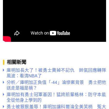
相關新聞
庫明加長大了！被勇士賣掉不記仇 帥氣回應轉隊
風波：看清NBA了
分析／庫明加正負值「-44」淪慘案背景 勇士把他
送走是福是禍？
庫明加有勇士冠軍基因！猛誇前輩格林：防守本能
全從他身上學到的
勇士被狠狠羞辱！庫明加讓科爾淪全美笑柄 冤大