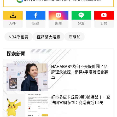
APP
追蹤
追蹤
好友
訂閱
NBA季後賽
亞特蘭大老鷹
庫明加
探索新聞
HAHABABY為何不交設計圖？品
牌理念被挖 網見4字嘆難怪會翻
車
好市多皮卡丘賣9萬3被嫌盤！一查
法國官網嚇到：竟還省近1.5萬