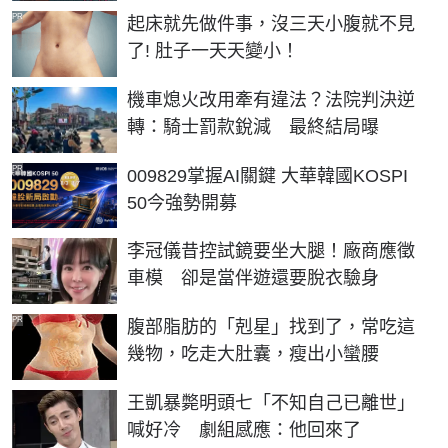
PR
起床就先做件事，沒三天小腹就不見
了! 肚子一天天變小！
機車熄火改用牽有違法？法院判決逆
轉：騎士罰款銳減 最終結局曝
PR
009829掌握AI關鍵 大華韓國KOSPI
50今強勢開募
李冠儀昔控試鏡要坐大腿！廠商應徵
車模 卻是當伴遊還要脫衣驗身
PR
腹部脂肪的「剋星」找到了，常吃這
幾物，吃走大肚囊，瘦出小蠻腰
王凱暴斃明頭七「不知自己已離世」
喊好冷 劇組感應：他回來了