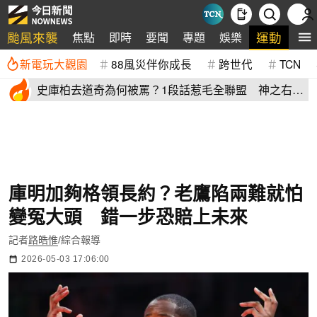
颱風來襲
運動
焦點
即時
要聞
專題
娛樂
全
新電玩大觀園
88風災伴你成長
跨世代
TCN
史庫柏去道奇為何被罵？1段話惹毛全聯盟 神之右
手：別迷失自己
庫明加夠格領長約？老鷹陷兩難就怕
變冤大頭 錯一步恐賠上未來
記者
路皓惟
/綜合報導
2026-05-03 17:06:00