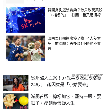
韓國貪狗還沒貪夠？散戶改玩美股
「3檔標的」 打開一看又是槓桿
法國為何輸這麼慘？換下1人差太
多 前國腳：再多踢1小時也不會
贏
Recommended by
賓州駭人血案！37歲華裔媳狂砍婆婆
245刀 起因竟是「小姑要來」
PR
減肥首選，檸檬加它，堅持一週，腰
細了，瘦到你懷疑人生