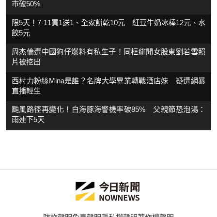
市破50%
限5天！7-11買1送1、全家餅乾10元 紅豆牛奶冰棒12元、水
餃5元
周杰倫遭中國狗仔爆料有私生子！同框緋聞女股東劉若雪照
片被挖出
西村力粉絲Mina是誰？名牌大學畢業轉戰酒店妹 疑遭網暴
直播輕生
颱風路徑再變化！白海豚海警機率破85% 父親節恐泡湯：
雨連下5天
防詐聲明
免責聲明
隱私權聲明
著作權聲明