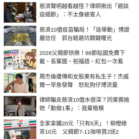
慈濟聲明越看越怪？律師揪出「避談
這細節」：不太像被害人
慈濟10億疫苗騙局！「這舉動」博證
嚴信任 郭台銘避坑關鍵曝光
2026父親節快樂！88節貼圖免費下
載、長輩圖、祝福語、紅包一次看
周杰倫遭傳和女股東有私生子！杰威
爾一早急發聲 怒批狗仔博流量
律師騙走慈濟10億水很深？同業揶揄
她「勤做1事」：我輩楷模
全家拿鐵20元「只有5天」！柳橙綠
茶10元 父親節7-11咖啡買2送2