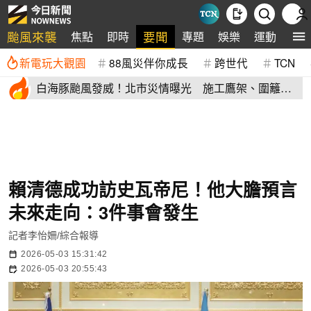
颱風來襲
要聞
焦點
即時
專題
娛樂
運動
全
新電玩大觀園
88風災伴你成長
跨世代
TCN
白海豚颱風發威！北市災情曝光 施工鷹架、圍籬倒
塌砸傷民眾
賴清德成功訪史瓦帝尼！他大膽預言
未來走向：3件事會發生
記者李怡姍/綜合報導
2026-05-03 15:31:42
2026-05-03 20:55:43