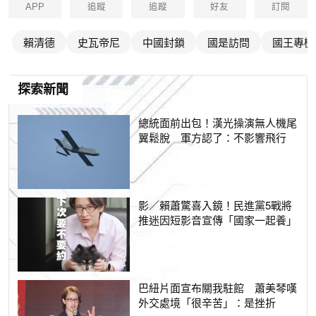
APP
追蹤
追蹤
好友
訂閱
賴清德
史瓦帝尼
中國封鎖
國是訪問
國王專機
探索新聞
總統面前出包！漢光操演無人機尾
翼鬆脫 軍方認了：不影響飛行
影／賴蕭驚喜入鏡！民進黨5戰將
推迷因短影音宣傳「國家一起養」
巴紐片面宣布關我駐館 蕭美琴嘆
外交處境「很辛苦」：是挫折