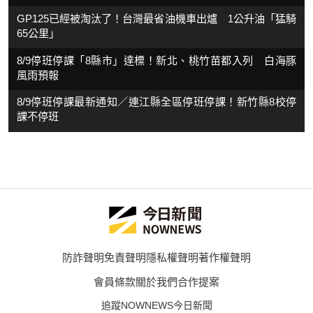
GP125已經被淘汰了！台灣最省油機車出爐 1公升油「猛騎
65公里」
8/9停班停課「8縣市」達標！新北、桃竹苗都入列 白海豚
風雨預報
8/9停班停課最新通知／連江縣全區停班停課！新竹縣8校停
課不停班
防詐聲明
免責聲明
隱私權聲明
著作權聲明
會員條款
關於我們
合作提案
追蹤NOWNEWS今日新聞