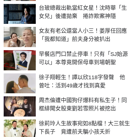
台玻總裁出軌當紅女星！沈時華「生
女兒」後遭拋棄 捲詐欺案神隱
女友有老公還當人小三！姜厚任回應
「我都知道」前夫身分被扒出
早餐店門口禁止停車！只有「SJ始源
可以」本尊竟開保母車到場朝聖
徐子翔輕生！譚以欣118字發聲 他
曾吐：活到49歲才找到真愛
周杰倫遭中國狗仔爆料有私生子！同
框緋聞女股東劉若雪照片被挖出
徐莉玲人生故事宛如8點檔！大三就生
下長子 竟遭前夫騙小孩夭折