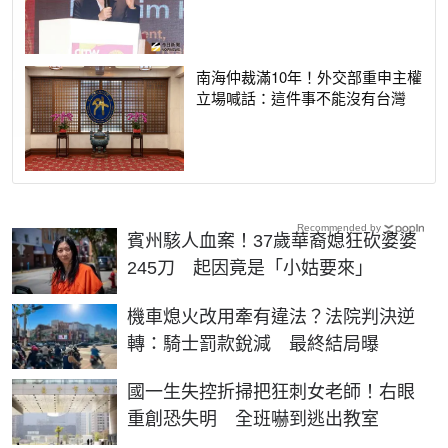
南海仲裁滿10年！外交部重申主權
立場喊話：這件事不能沒有台灣
Recommended by
賓州駭人血案！37歲華裔媳狂砍婆婆
245刀 起因竟是「小姑要來」
機車熄火改用牽有違法？法院判決逆
轉：騎士罰款銳減 最終結局曝
國一生失控折掃把狂刺女老師！右眼
重創恐失明 全班嚇到逃出教室