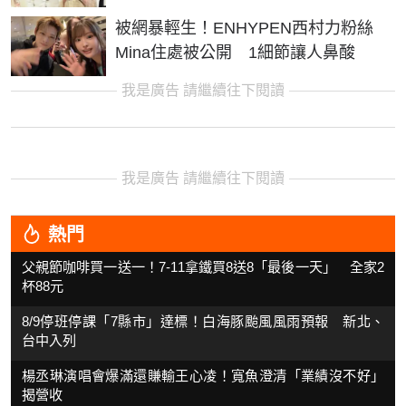
被網暴輕生！ENHYPEN西村力粉絲
Mina住處被公開 1細節讓人鼻酸
我是廣告 請繼續往下閱讀
我是廣告 請繼續往下閱讀
熱門
父親節咖啡買一送一！7-11拿鐵買8送8「最後一天」 全家2
杯88元
8/9停班停課「7縣市」達標！白海豚颱風風雨預報 新北、
台中入列
楊丞琳演唱會爆滿還賺輸王心凌！寬魚澄清「業績沒不好」
揭營收