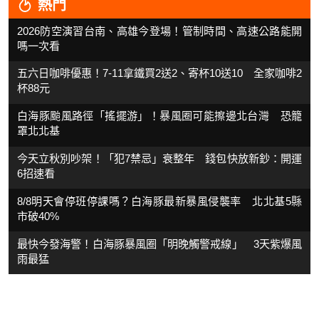
熱門
2026防空演習台南、高雄今登場！管制時間、高速公路能開
嗎一次看
五六日咖啡優惠！7-11拿鐵買2送2、寄杯10送10 全家咖啡2
杯88元
白海豚颱風路徑「搖擺游」！暴風圈可能擦邊北台灣 恐籠
罩北北基
今天立秋別吵架！「犯7禁忌」衰整年 錢包快放新鈔：開運
6招速看
8/8明天會停班停課嗎？白海豚最新暴風侵襲率 北北基5縣
市破40%
最快今發海警！白海豚暴風圈「明晚觸警戒線」 3天紫爆風
雨最猛