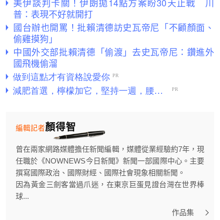
美伊談判卡關！伊朗拋14點方案盼30天止戰 川
普：表現不好就開打
國台辦也開罵！批賴清德訪史瓦帝尼「不顧顏面、
偷雞摸狗」
中國外交部批賴清德「偷渡」去史瓦帝尼：鑽進外
國飛機偷溜
顏得智
編輯記者
曾在兩家網路媒體擔任新聞編輯，媒體從業經驗約7年，現
任職於《NOWNEWS今日新聞》新聞一部國際中心。主要
撰寫國際政治、國際財經、國際社會現象相關新聞。
因為黃金三劍客當過爪迷，在東京巨蛋見證台灣在世界棒
球...
作品集