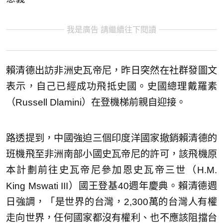
我是廣告 請繼續往下閱讀
賴清德出訪非洲史瓦帝尼，昨日突然在社群發圖文
表示，自己已經成功飛抵史國。史國總理戴羅素
（Russell Dlamini）在登機梯前親自迎接。
路透提到，中國強迫三個印度洋國家撤銷賴清德的
班機飛至非洲南部小國史瓦帝尼的許可，該飛機原
本計劃前往史瓦帝尼參加恩史瓦帝三世（H.M.
King Mswati III）國王登基40週年慶典。賴清德週
日強調，「是世界的台灣，2,300萬的台灣人有權
走向世界，任何國家都沒有權利、也不應該阻擋台