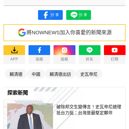
分享
分享
將NOWNEWS加入你喜愛的新聞來源
APP
追蹤
追蹤
好友
訂閱
賴清德
中國
賴清德出訪
史瓦帝尼
探索新聞
破除邦交生變傳言！史瓦帝尼總理
抵台力挺：台灣是最堅定夥伴