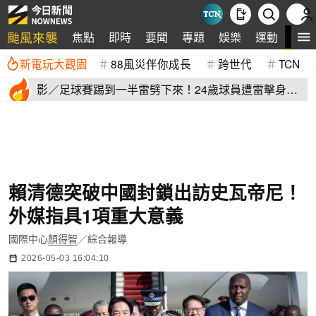
颱風來襲
全
焦點
即時
要聞
專題
娛樂
運動
新電玩大觀園
88風災伴你成長
跨世代
TCN
影／足球賽踢到一半雷劈下來！24歲球員遭雷擊身
亡 驚悚畫面曝
賴清德突破中國封鎖出訪史瓦帝尼！
外媒指具1項重大意義
國際中心
顏得智
／綜合報導
2026-05-03 16:04:10