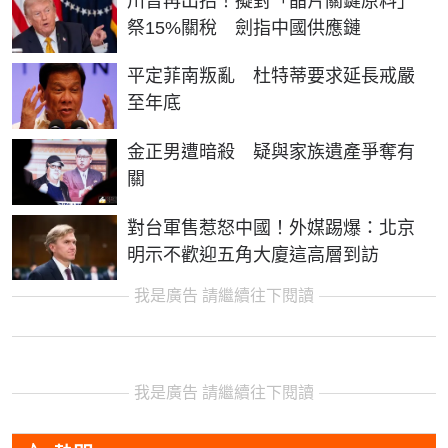
川普再出招！擬對「晶片關鍵原料」
祭15%關稅 劍指中國供應鏈
平定菲南叛亂 杜特蒂要求延長戒嚴
至年底
金正男遭暗殺 疑與家族遺產爭奪有
關
對台軍售惹怒中國！外媒踢爆：北京
明示不歡迎五角大廈這高層到訪
我是廣告 請繼續往下閱讀
我是廣告 請繼續往下閱讀