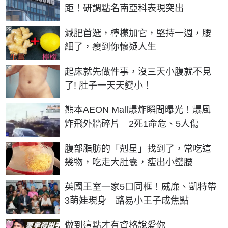
距！研調點名南亞科表現突出
PR
減肥首選，檸檬加它，堅持一週，腰
細了，瘦到你懷疑人生
PR
起床就先做件事，沒三天小腹就不見
了! 肚子一天天變小！
熊本AEON Mall爆炸瞬間曝光！爆風
炸飛外牆碎片 2死1命危、5人傷
PR
腹部脂肪的「剋星」找到了，常吃這
幾物，吃走大肚囊，瘦出小蠻腰
英國王室一家5口同框！威廉、凱特帶
3萌娃現身 路易小王子成焦點
PR
做到這點才有資格說愛你