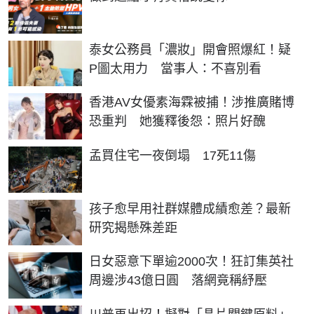
泰女公務員「濃妝」開會照爆紅！疑
P圖太用力 當事人：不喜別看
香港AV女優素海霖被捕！涉推廣賭博
恐重判 她獲釋後怨：照片好醜
孟買住宅一夜倒塌 17死11傷
孩子愈早用社群媒體成績愈差？最新
研究揭懸殊差距
日女惡意下單逾2000次！狂訂集英社
周邊涉43億日圓 落網竟稱紓壓