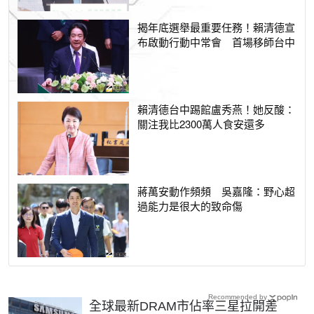
揭年底選舉最重要任務！賴清德宣
布啟動行動中常會 首場移師台中
賴清德台中踢館盧秀燕！她反酸：
關注我比2300萬人食安還多
蔣萬安動作頻頻 吳嘉隆：野心超
過能力是很大的致命傷
Recommended by
全球最新DRAM市佔率三星拉開差