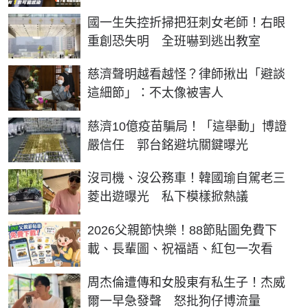
國一生失控折掃把狂刺女老師！右眼
重創恐失明 全班嚇到逃出教室
慈濟聲明越看越怪？律師揪出「避談
這細節」：不太像被害人
慈濟10億疫苗騙局！「這舉動」博證
嚴信任 郭台銘避坑關鍵曝光
沒司機、沒公務車！韓國瑜自駕老三
菱出遊曝光 私下模樣掀熱議
2026父親節快樂！88節貼圖免費下
載、長輩圖、祝福語、紅包一次看
周杰倫遭傳和女股東有私生子！杰威
爾一早急發聲 怒批狗仔博流量