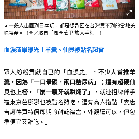
▲一般人出國到日本玩，都是想帶回在台灣買不到的當地美
味特產。（圖／取自「風塵萬里 旅人手札」）
血淚清單曝光！羊羹、仙貝被點名超雷
眾人紛紛貢獻自己的「血淚史」，
不少人首推羊
羹，因為「一口暈碳，兩口糖尿病」；還有超硬仙
貝也上榜，「崩一顆牙就賺爛了」
，就連招牌伴手
禮東京芭娜娜也被點名難吃，還有高人指點「去唐
吉訶德買特價即期的餅乾禮盒，外觀還可以，但包
準便宜又難吃。」