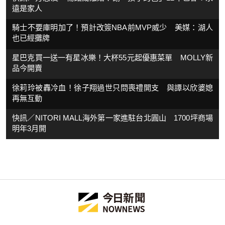
遠是家人
騎士不要庫明加了！預計改簽NBA前MVP威少 美媒：湖人
也已經攤牌
星巴克買一送一有星冰樂！大杯55元起優惠菜單 MOLLY新
品今開賣
徐莉玲被轟冷血！徐子翔過世只問喪禮開支 與譚以欣婆媳
再無互動
快訊／NITORI MALL海外第一家進駐台北圓山 1700坪商場
明年3月開