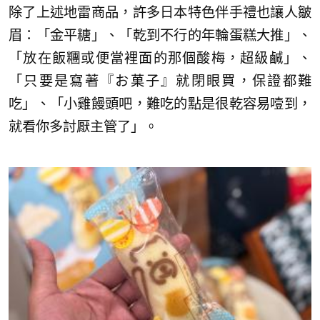
除了上述地雷商品，許多日本特色伴手禮也讓人皺
眉：「金平糖」、「乾到不行的年輪蛋糕大推」、
「放在飯糰或便當裡面的那個酸梅，超級鹹」、
「只要是寫著『お菓子』就閉眼買，保證都難
吃」、「小雞饅頭吧，難吃的點是很乾容易噎到，
就看你多討厭主管了」。