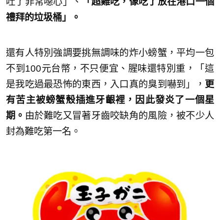
吐了非常噁心」、
「超難吃，像吃了放在港口一個
禮拜的垃圾桶」。
還有人特別強調要挑無調味的炸小螃蟹，平均一包
不到100元台幣，不只便宜、腥味還特別重，「這
是我吃過最恐怖的東西，入口真的臭到嚇到」，
更
有苦主被螃蟹殼插進牙齦裡，因此發炎了一個星
期。
由於難吃又冒著牙齒咬缺角的風險，被不少人
封為難吃第一名。