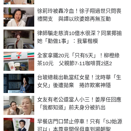
徐莉玲被轟冷血！徐子翔過世只問喪
禮開支 與譚以欣婆媳再無互動
律師騙走慈濟10億水很深？同業揶揄
她「勤做1事」：我輩楷模
全家拿鐵20元「只有5天」！柳橙綠
茶10元 父親節7-11咖啡買2送2
台玻總裁出軌當紅女星！沈時華「生
女兒」後遭拋棄 捲詐欺案神隱
女友有老公還當人小三！姜厚任回應
「我都知道」前夫身分被扒出
早餐店門口禁止停車！只有「SJ始源
可以」本尊竟開保母車到場朝聖