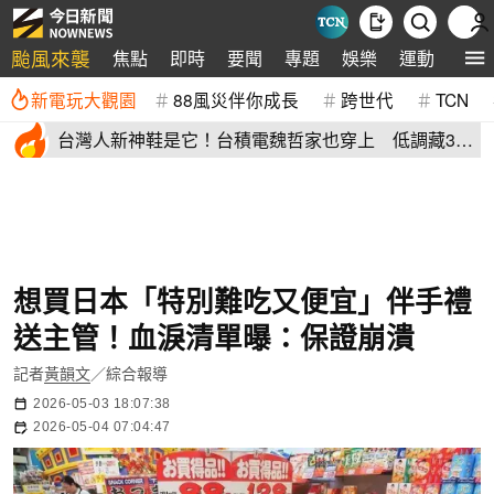
颱風來襲
焦點
即時
要聞
專題
娛樂
運動
全球
新電玩大觀園
88風災伴你成長
跨世代
TCN
台灣人新神鞋是它！台積電魏哲家也穿上 低調藏38
年：超輕水準高
想買日本「特別難吃又便宜」伴手禮
送主管！血淚清單曝：保證崩潰
記者
黃韻文
／綜合報導
2026-05-03 18:07:38
2026-05-04 07:04:47