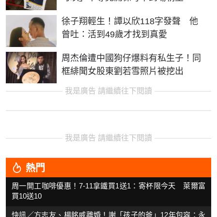
徐子翔輕生！譚以欣118字發聲 他
曾吐：活到49歲才找到真愛
周杰倫遭中國狗仔爆料有私生子！同
框緋聞女股東劉若雪照片被挖出
我是廣告 請繼續往下閱讀
我是廣告 請繼續往下閱讀
熱門
周一開工咖啡優惠！7-11拿鐵買1送1：寄杯限今天 萊爾富
買10送10
快訊／方志友、楊銘威離婚！謝「孩子的爸」12年包容：永