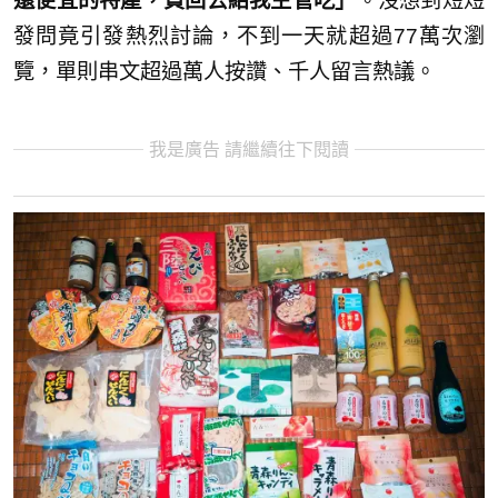
還便宜的特產，買回去給我主管吃」
。沒想到短短
發問竟引發熱烈討論，不到一天就超過77萬次瀏
覽，單則串文超過萬人按讚、千人留言熱議。
我是廣告 請繼續往下閱讀