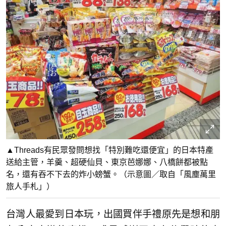
▲Threads有民眾發問想找「特別難吃還便宜」的日本特產
送給主管，羊羹、超硬仙貝、東京芭娜娜、八橋餅都被點
名，還有吞不下去的炸小螃蟹。（示意圖／取自「風塵萬里
旅人手札」）
台灣人最愛到日本玩，出國買伴手禮原先是想和朋