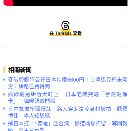
在 Threads 查看
相關新聞
麥當勞鋼彈公仔日本炒價6600円！台灣馬克杯未開
賣：網路已買得到
瘋砂糖遭緝毒犬盯上！日本老闆突曬「台灣健保
卡」 嗨曝領取門檻
日本氣象新聞爆紅！路人穿太清涼身材被拍 觀眾
愣住：本人知道嗎
飛日本扛「1家電」回台灣！慘遭機場扣留：等同報
廢 苦主急示警