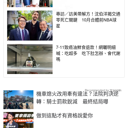
專訪／訪美帶解方！沈伯洋揭交通
零死亡關鍵 10月合體前NBA球
星
7-11致癌油鮮食退款！網曬明細
喊：吃超多 吃下肚怎辦、會代謝
嗎
Recommended by
機車熄火改用牽有違法？法院判決逆
轉：騎士罰款銳減 最終結局曝
PR
做到這點才有資格說愛你