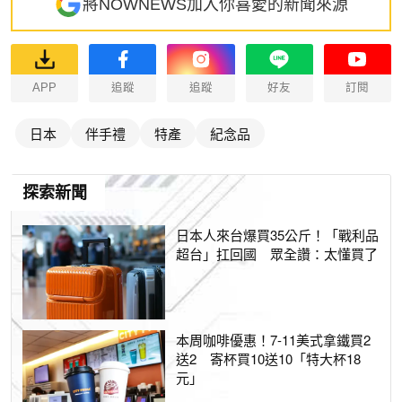
將NOWNEWS加入你喜愛的新聞來源
APP
追蹤
追蹤
好友
訂閱
日本
伴手禮
特產
紀念品
探索新聞
日本人來台爆買35公斤！「戰利品
超台」扛回國 眾全讚：太懂買了
本周咖啡優惠！7-11美式拿鐵買2
送2 寄杯買10送10「特大杯18
元」