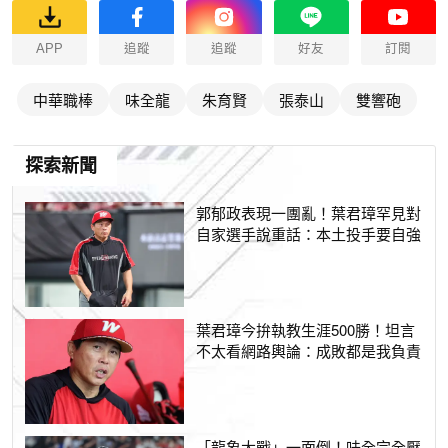
APP
追蹤
追蹤
好友
訂閱
中華職棒
味全龍
朱育賢
張泰山
雙響砲
探索新聞
郭郁政表現一團亂！葉君璋罕見對
自家選手說重話：本土投手要自強
葉君璋今拚執教生涯500勝！坦言
不太看網路輿論：成敗都是我負責
「龍象大戰」一面倒！味全完全壓