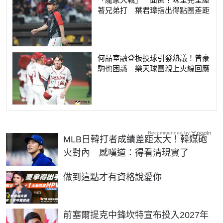
著兄弟打 葉君璋指出得點圈差距
何品室融登板投球引發熱議！曾豪
駒也困惑 樂天球團親上火線回應
Recommended by
MLB日韓打者成績差距太大！韓媒砲
火對內 感嘆道：得看清現實了
PR
做到這點才有資格說愛你
前塞爾提克中鋒坎特宣布投入2027年