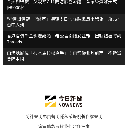
今天記得搶！父親節7-11請吃麻醬涼麵 全家免費冰美式、
限5000杯
8/9停班停課「7縣市」達標！白海豚颱風風雨預報 新北、
台中入列
香港百億千金也爆離婚！老公當街摟女狂親 出軌照被發到
Threads
白海豚颱風「根本馬拉松選手」！雨勢從北炸到南 不轉彎
登陸中國
防詐聲明
免責聲明
隱私權聲明
著作權聲明
會員條款
關於我們
合作提案