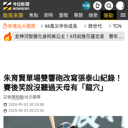
颱風來襲
運動
焦點
即時
要聞
專題
娛樂
全
新電玩大觀園
88風災伴你成長
跨世代
TCN
女神河智媛化身阿美公主！9月前進花蓮吉安 豐年節
尬原民大會舞
朱育賢單場雙響砲改寫張泰山紀錄！
賽後笑說沒聽過天母有「龍穴」
記者
陳柏翰
/台北報導
2026-05-03 20:20:08
2026-05-03 20:23:42