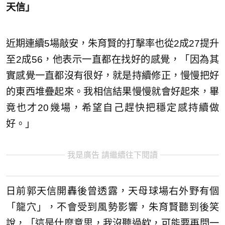
天信」
近期連續5場敲安，朱育賢的打擊率也從2成27提升
至2成56，他表示一直都在找好的感覺，「因為其
實感覺一直都沒有很好，就是持續修正，慢慢把好
的東西堆疊起來。我相信結果慢慢就會好起來，畢
竟也才20幾場，希望自己趕快把穩定感持續做
好。」
我是廣告 請繼續往下閱讀
日前郭天信開轟後曾透露，天母球場右外野有個
「龍穴」，不會受到風勢影響，朱育賢聽到後笑
說，「這是什麼意思，我沒聽過欸，可能要再問一