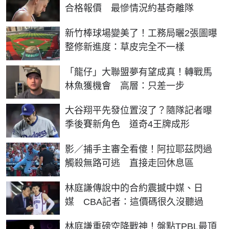
合格報價 最慘情況約基奇離隊
新竹棒球場變美了！工務局曬2張圖曝
整修新進度：草皮完全不一樣
「龍仔」大聯盟夢有望成真！轉戰馬
林魚獲機會 高層：只差一步
大谷翔平先發位置沒了？隨隊記者曝
季後賽新角色 道奇4王牌成形
影／捕手主審全看傻！阿拉耶茲閃過
觸殺無路可逃 直接走回休息區
林庭謙傳說中的合約震撼中媒、日
媒 CBA記者：這價碼很久沒聽過
林庭謙重磅空降戰神！盤點TPBL最頂