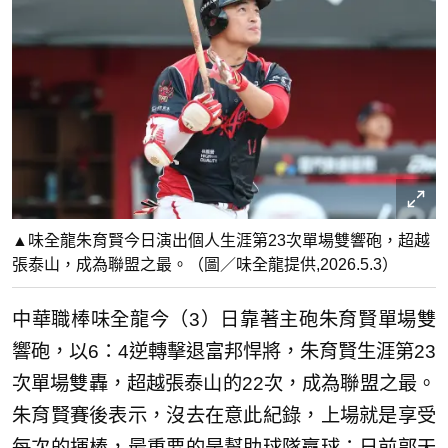
▲味全龍朱育賢今日演出個人生涯第23次單場雙響砲，超越
張泰山，成為聯盟之最。（圖／味全龍提供,2026.5.3）
中華職棒味全龍今（3）日靠著主砲朱育賢單場雙
響砲，以6：4逆轉擊退富邦悍將，朱育賢生涯第23
次單場雙轟，超越張泰山的22次，成為聯盟之最。
朱育賢賽後表示，沒去在意此紀錄，上場就是享受
每次的揮棒，最重要的是幫助球隊贏球；日前郭天