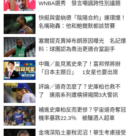
WNBA選秀 發言嘲諷跨性別議題
快艇與雷納德「陰陽合約」連環爆！
名嘴砲轟：他和鮑爾默都該禁賽
塞爾提克賣掉布朗原因曝光 名記爆
料：球團認為喬治更適合當副手
中職／能見篤史來了！富邦悍將辦
「日本主題日」 1女星也要出席
評論／道奇怎麼了？史庫柏也救不
了 連兩系列遭橫掃揭開3大警訊
補進史庫柏反而更慘？宇宙道奇奪冠
機率暴跌22.3％ 被釀酒人超車
金塊深陷土豪稅泥沼！華生考慮接受