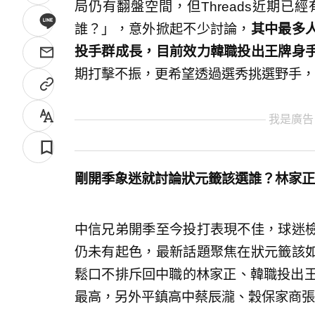
局仍有翻盤空間，但Threads近期
誰？」，意外掀起不少討論，
其中最多
投手群成長，目前效力韓職投出王牌身
期打擊不振，更希望透過選秀挑選野手，
我是廣告
剛開季象迷就討論狀元籤該選誰？林家正
中信兄弟開季至今投打表現不佳，球迷
仍未有起色，最新話題聚焦在狀元籤該
鬆口不排斥回中職的林家正、韓職投出王
最高，另外平鎮高中蔡辰瀧、穀保家商張