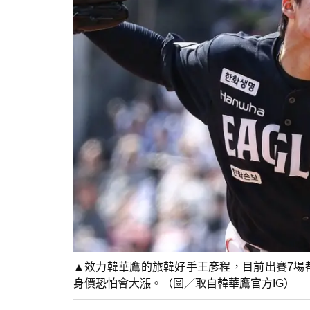
▲效力韓華鷹的旅韓好手王彥程，目前出賽7場都
身價恐怕會大漲。（圖／取自韓華鷹官方IG）