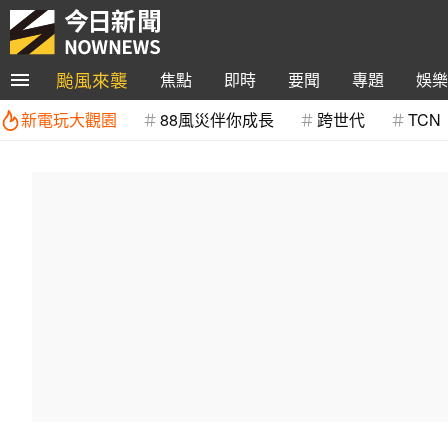
颱風來襲
焦點
即時
要聞
專題
娛樂
新電玩大觀園
88風災伴你成長
跨世代
TCN