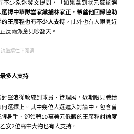
已經有不少象迷發文提問，「如果拿到狀元籤該選
人選擇中華隊當家鐵捕林家正，希望他回歸協助
手的王彥程也有不少人支持
，此外也有人眼見近
正反兩派意見吵翻天。
 請繼續往下閱讀
最多人支持
檢討聲浪從教練到球員、管理層，近期眼見戰績
如何選擇上。其中幾位人選進入討論中，包含曾
牌身手、卻領著10萬美元低薪的王彥程討論度
乙安2位高中大物也有人支持。