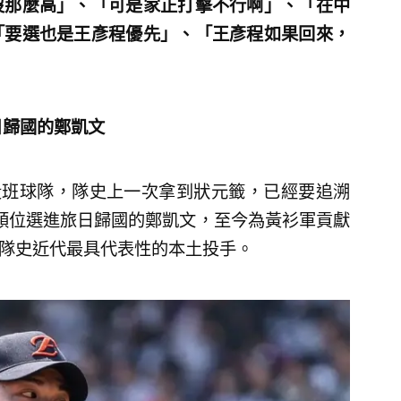
沒那麼高」、「可是家正打擊不行啊」、「在中
「要選也是王彥程優先」、「王彥程如果回來，
日歸國的鄭凱文
段班球隊，隊史上一次拿到狀元籤，已經要追溯
一順位選進旅日歸國的鄭凱文，至今為黃衫軍貢獻
，是隊史近代最具代表性的本土投手。