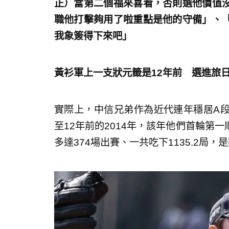
正）當第二個福來喜看，否則選他價值
職他打擊夠用了啦重點是他的守備」、
我象簽得下來吧」
黃衫軍上一支狀元籤是12年前 選進旅
實際上，中信兄弟作為近代連年穩居A
至12年前的2014年，該年他們首輪第
多達374場出賽、一共吃下1135.2局