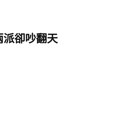
兩派卻吵翻天