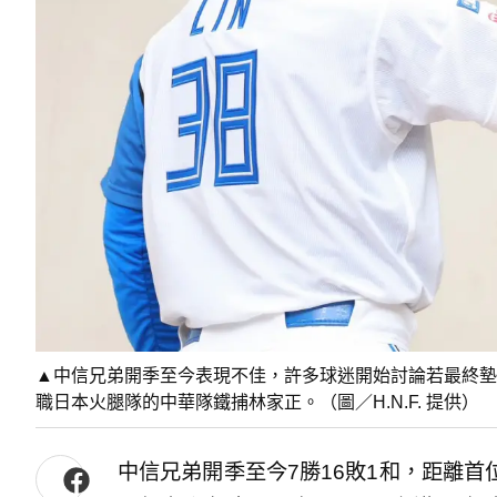
▲中信兄弟開季至今表現不佳，許多球迷開始討論若最終墊
職日本火腿隊的中華隊鐵捕林家正。（圖／H.N.F. 提供）
中信兄弟開季至今7勝16敗1和，距離首