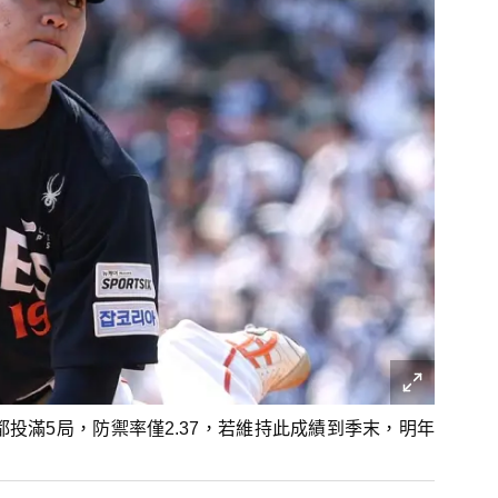
投滿5局，防禦率僅2.37，若維持此成績到季末，明年