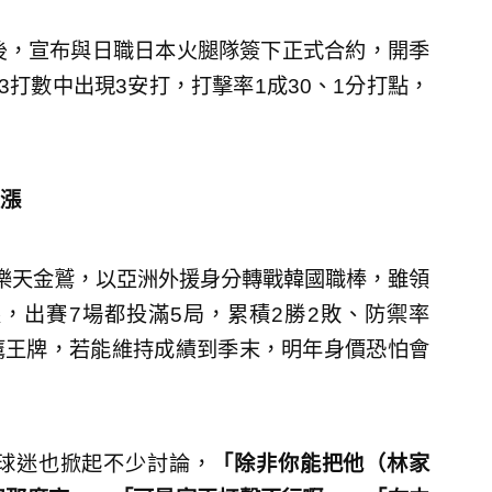
後，宣布與日職日本火腿隊簽下正式合約，開季
3打數中出現3安打，打擊率1成30、1分打點，
漲
樂天金鷲，以亞洲外援身分轉戰韓國職棒，雖領
，出賽7場都投滿5局，累積2勝2敗、防禦率
華鷹王牌，若能維持成績到季末，明年身價恐怕會
球迷也掀起不少討論，
「除非你能把他（林家