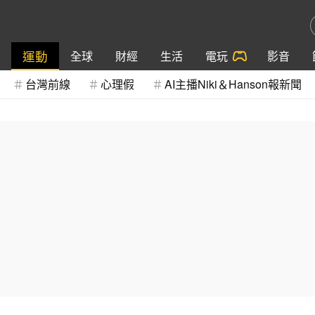
運動
全球
財經
生活
電玩
影音
台灣前線
心理假
AI主播Niki＆Hanson報新聞