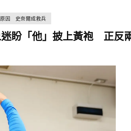
控原因 史奈爾成救兵
象迷盼「他」披上黃袍 正反