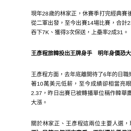
現年28歲的林家正，休賽季打完經典賽
從二軍出發，至今出賽14場比賽，合計2
吞下7K、獲得3次保送，上壘率2成31。
王彥程旅韓投出王牌身手 明年身價恐大
王彥程方面，去年底離開待了6年的日職
著10萬美元低薪，至今成績卻相當亮眼
2.37，昨日出賽已被轉播單位稱作韓
大漲。
關於林家正、王彥程這兩位主要人選，