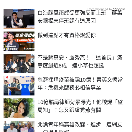
Recommended by
白海豚風雨感受更強反而上班 蔣萬
安親揭未停班課有這原因
PR
做到這點才有資格說愛你
不是蔣萬安、盧秀燕！「這首長」滿
意度飆近8成 連小草也超挺
慈濟採購疫苗被騙10億！蔡英文憶當
年：危機來臨務必相信專業
10億騙局律師背景曝光！他酸爆「望
周知」：怎又跟盧秀燕有關
北漂青年稱高雄改變、進步 遭網友