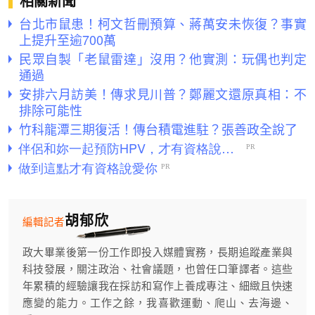
相關新聞
台北市鼠患！柯文哲刪預算、蔣萬安未恢復？事實
上提升至逾700萬
民眾自製「老鼠雷達」沒用？他實測：玩偶也判定
通過
安排六月訪美！傳求見川普？鄭麗文還原真相：不
排除可能性
竹科龍潭三期復活！傳台積電進駐？張善政全說了
胡郁欣
編輯記者
政大畢業後第一份工作即投入媒體實務，長期追蹤產業與
科技發展，關注政治、社會議題，也曾任口筆譯者。這些
年累積的經驗讓我在採訪和寫作上養成專注、細緻且快速
應變的能力。工作之餘，我喜歡運動、爬山、去海邊、