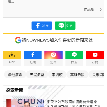
看...
作品集
分享
分享
將NOWNEWS加入你喜愛的新聞來源
APP
追蹤
追蹤
好友
訂閱
漢他病毒
老鼠流竄
李明璇
高雄老鼠
鼠患問題
探索新聞
中央不公布致癌油流向竟是這原
因？鄭照新酸：吹冷氣就不用追毒