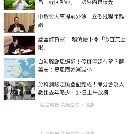
昌「尋回初心」 決裂內幕曝光
中選會人事提前外洩 立委批程序離
譜
慶富詐貸案 賴清德下令「徹查無上
限」
白海豚颱風逼近！停班停課有望？蔣
萬安：暴風圈逐漸減小
分科測驗志願登記完成！考分會曝人
數比去年略少、17日上午放榜
我是廣告 請繼續往下閱讀
我是廣告 請繼續往下閱讀