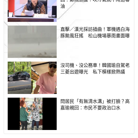
油
直擊／漢光採訪插曲！軍機遇白海
豚颱風狂搖 松山機場暴雨畫面曝
沒司機、沒公務車！韓國瑜自駕老
三菱出遊曝光 私下模樣掀熱議
問居民「有無清水溝」被打臉？高
嘉瑜親回：市民不要政治口水