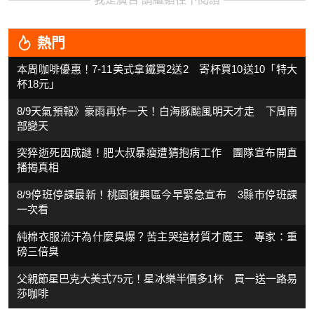
熱門
本周咖啡優惠！7-11美式拿鐵買2送2 寄杯買10送10「特大
杯18元」
8/9天氣預報》豪雨再炸一天！白海豚颱風明天才走 下周南
部變天
突猝逝死因成謎！肥大叔暴瘦遭猜抱病工作 團隊宣布開直
播揭真相
8/9停班停課最新！桃園復興區今早緊急宣布 3縣市停班課
一次看
純棉衣服流汗為什麼臭爆？苦主哭這材質才魔王 專家：重
磅三倍臭
父親節星巴克大美式75元！星冰樂半價多1杯 買一送一路易
莎咖啡