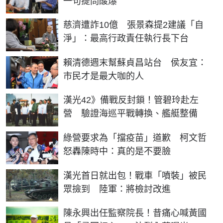
一句提問酸爆
慈濟遭詐10億 張景森提2建議「自
淨」：最高行政責任執行長下台
賴清德週末幫蘇貞昌站台 侯友宜：
市民才是最大咖的人
漢光42》備戰反封鎖！管碧玲赴左
營 驗證海巡平戰轉換、艦艇整備
綠營要求為「擋疫苗」道歉 柯文哲
怒轟陳時中：真的是不要臉
漢光首日就出包！戰車「噴裝」被民
眾撿到 陸軍：將檢討改進
陳永興出任監察院長！昔痛心喊黃國