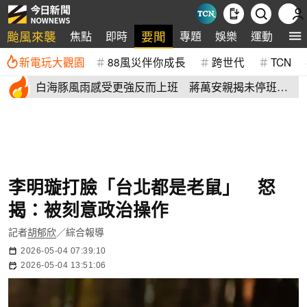
颱風來襲
要聞
焦點
即時
專題
娛樂
運動
全
新電玩大觀園
88風災伴你成長
跨世代
TCN
白海豚風雨感受更強反而上班 蔣萬安親揭未停班課
有這原因
李明璇打臉「台北都是老鼠」 怒
揭：被刻意政治操作
記者
胡郁欣
／綜合報導
2026-05-04 07:39:10
2026-05-04 13:51:06