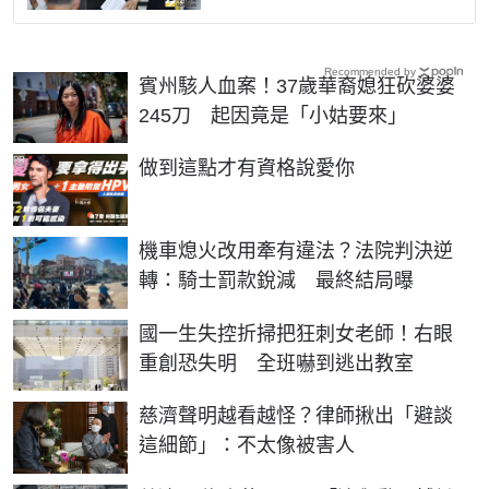
Recommended by
賓州駭人血案！37歲華裔媳狂砍婆婆
245刀 起因竟是「小姑要來」
PR
做到這點才有資格說愛你
機車熄火改用牽有違法？法院判決逆
轉：騎士罰款銳減 最終結局曝
國一生失控折掃把狂刺女老師！右眼
重創恐失明 全班嚇到逃出教室
慈濟聲明越看越怪？律師揪出「避談
這細節」：不太像被害人