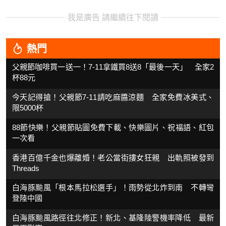
我是廣告 請繼續往下閱讀
熱門
父親節咖啡買一送一！7-11拿鐵買8送8「最後一天」 全家2
杯88元
今天記得搶！父親節7-11請吃麻醬涼麵 全家免費冰美式、
限5000杯
88節快樂！父親節貼圖免費下載、快樂圖片、祝福語、紅包
一次看
香港百億千金也爆離婚！老公當街摟女狂親 出軌照被發到
Threads
白海豚颱風「根本馬拉松選手」！雨勢從北炸到南 不轉彎
登陸中國
白海豚颱風路徑往北修正！新北、基隆陸警機率降低 最新