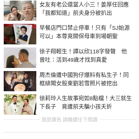
女友有老公還當人小三！姜厚任回應
「我都知道」前夫身分被扒出
早餐店門口禁止停車！只有「SJ始源
可以」本尊竟開保母車到場朝聖
徐子翔輕生！譚以欣118字發聲 他
曾吐：活到49歲才找到真愛
周杰倫遭中國狗仔爆料有私生子！同
框緋聞女股東劉若雪照片被挖出
徐莉玲人生故事宛如8點檔！大三就生
下長子 竟遭前夫騙小孩夭折
我是廣告 請繼續往下閱讀