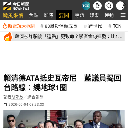
颱風來襲
要聞
焦點
即時
專題
娛樂
運動
全
新電玩大觀園
88風災伴你成長
跨世代
TCN
慈濟被詐騙後「這點」更致命？學者金句連發：比10
億元昂貴
賴清德ATA抵史瓦帝尼 藍議員揭回
台路線：繞地球1圈
記者
胡郁欣
／綜合報導
2026-05-04 08:23:33