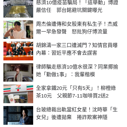
慈濟10億疫苗騙局！「這舉動」博證
嚴信任 郭台銘避坑關鍵曝光
周杰倫遭傳和女股東有私生子！杰威
爾一早急發聲 怒批狗仔博流量
胡錦濤一家三口遭滅門？知情官員曝
內幕：習近平應不會去謀害
律師騙走慈濟10億水很深？同業揶揄
她「勤做1事」：我輩楷模
全家拿鐵20元「只有5天」！柳橙綠
茶10元 父親節7-11咖啡買2送2
台玻總裁出軌當紅女星！沈時華「生
女兒」後遭拋棄 捲詐欺案神隱