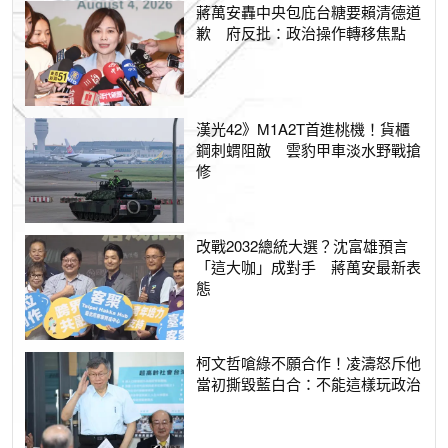
蔣萬安轟中央包庇台糖要賴清德道
歉 府反批：政治操作轉移焦點
漢光42》M1A2T首進桃機！貨櫃
鋼刺蝟阻敵 雲豹甲車淡水野戰搶
修
改戰2032總統大選？沈富雄預言
「這大咖」成對手 蔣萬安最新表
態
柯文哲嗆綠不願合作！凌濤怒斥他
當初撕毀藍白合：不能這樣玩政治