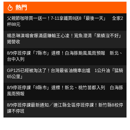
熱門
父親節咖啡買一送一！7-11拿鐵買8送8「最後一天」 全家2
杯88元
楊丞琳演唱會爆滿還賺輸王心凌！寬魚澄清「業績沒不好」
揭營收
8/9停班停課「7縣市」達標！白海豚颱風風雨預報 新北、
台中入列
GP125已經被淘汰了！台灣最省油機車出爐 1公升油「猛騎
65公里」
8/9停班停課「8縣市」達標！新北、桃竹苗都入列 白海豚
風雨預報
8/9停班停課最新通知／連江縣全區停班停課！新竹縣8校停
課不停班