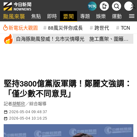
颱風來襲
要聞
焦點
即時
專題
娛樂
運動
全
新電玩大觀園
88風災伴你成長
跨世代
TCN
白海豚颱風發威！北市災情曝光 施工鷹架、圍籬倒
塌砸傷民眾
堅持3800億黨版軍購！鄭麗文強調：
「僅少數不同意見」
記者
胡郁欣
／綜合報導
2026-05-04 09:48:37
2026-05-04 10:16:25