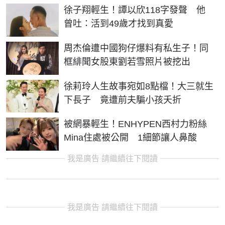
徐子翔輕生！譚以欣118字發聲 他
曾吐：活到49歲才找到真愛
周杰倫遭中國狗仔爆料有私生子！同
框緋聞女股東劉若雪照片被挖出
徐莉玲人生故事宛如8點檔！大三就生
下長子 竟遭前夫騙小孩夭折
被網暴輕生！ENHYPEN西村力粉絲
Mina住處被公開 1細節讓人鼻酸
我是廣告 請繼續往下閱讀
我是廣告 請繼續往下閱讀