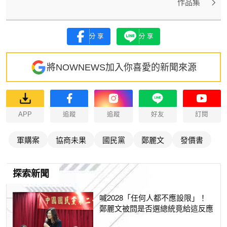
作品集
分享
分享
將NOWNEWS加入你喜愛的新聞來源
APP
追蹤
追蹤
好友
訂閱
軍購案
協商未果
國民黨
鄭麗文
發價書
探索新聞
喊2028「任何人都不應設限」！
鄭麗文被問是否選總統竟給這反應