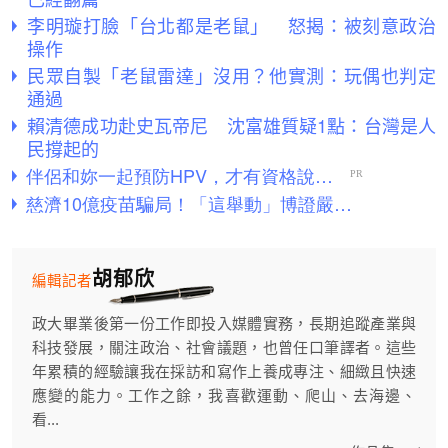
李明璇打臉「台北都是老鼠」 怒揭：被刻意政治
操作
民眾自製「老鼠雷達」沒用？他實測：玩偶也判定
通過
賴清德成功赴史瓦帝尼 沈富雄質疑1點：台灣是人
民撐起的
胡郁欣
編輯記者
政大畢業後第一份工作即投入媒體實務，長期追蹤產業與
科技發展，關注政治、社會議題，也曾任口筆譯者。這些
年累積的經驗讓我在採訪和寫作上養成專注、細緻且快速
應變的能力。工作之餘，我喜歡運動、爬山、去海邊、
看...