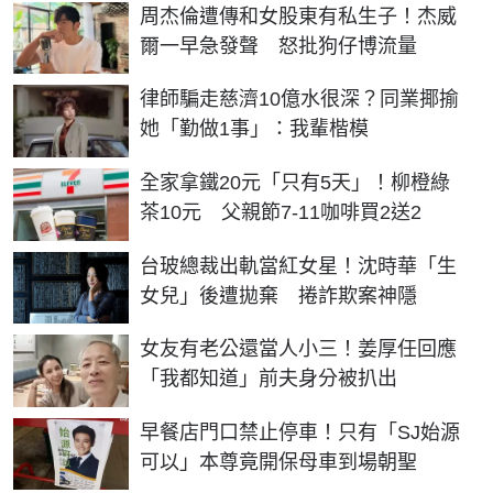
周杰倫遭傳和女股東有私生子！杰威
爾一早急發聲 怒批狗仔博流量
律師騙走慈濟10億水很深？同業揶揄
她「勤做1事」：我輩楷模
全家拿鐵20元「只有5天」！柳橙綠
茶10元 父親節7-11咖啡買2送2
台玻總裁出軌當紅女星！沈時華「生
女兒」後遭拋棄 捲詐欺案神隱
女友有老公還當人小三！姜厚任回應
「我都知道」前夫身分被扒出
早餐店門口禁止停車！只有「SJ始源
可以」本尊竟開保母車到場朝聖