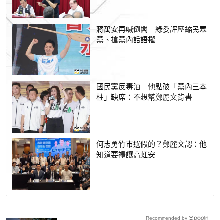
蔣萬安再喊倒閣 綠委評壓縮民眾
黨、搶黨內話語權
國民黨反毒油 他點破「黨內三本
柱」缺席：不想幫鄭麗文背書
何志勇竹市選假的？鄭麗文認：他
知道要禮讓高虹安
Recommended by