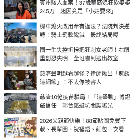
賓州駭人血案！37歲華裔媳狂砍婆婆
245刀 起因竟是「小姑要來」
機車熄火改用牽有違法？法院判決逆
轉：騎士罰款銳減 最終結局曝
國一生失控折掃把狂刺女老師！右眼
重創恐失明 全班嚇到逃出教室
慈濟聲明越看越怪？律師揪出「避談
這細節」：不太像被害人
慈濟10億疫苗騙局！「這舉動」博證
嚴信任 郭台銘避坑關鍵曝光
2026父親節快樂！88節貼圖免費下
載、長輩圖、祝福語、紅包一次看