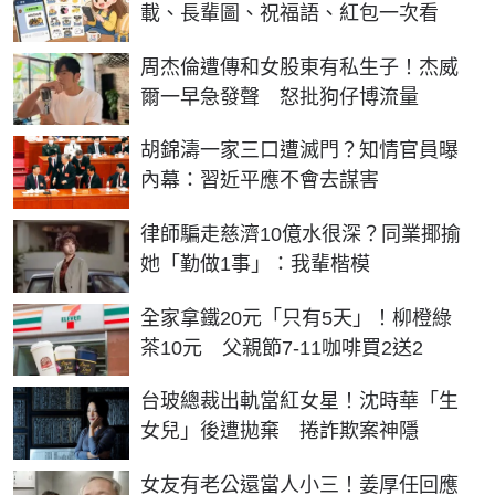
載、長輩圖、祝福語、紅包一次看
周杰倫遭傳和女股東有私生子！杰威
爾一早急發聲 怒批狗仔博流量
胡錦濤一家三口遭滅門？知情官員曝
內幕：習近平應不會去謀害
律師騙走慈濟10億水很深？同業揶揄
她「勤做1事」：我輩楷模
全家拿鐵20元「只有5天」！柳橙綠
茶10元 父親節7-11咖啡買2送2
台玻總裁出軌當紅女星！沈時華「生
女兒」後遭拋棄 捲詐欺案神隱
女友有老公還當人小三！姜厚任回應