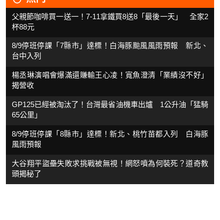
父親節咖啡買一送一！7-11拿鐵買8送8「最後一天」 全家2
杯88元
8/9停班停課「7縣市」達標！白海豚颱風風雨預報 新北、
台中入列
楊丞琳演唱會爆滿還賺輸王心凌！寬魚澄清「業績沒不好」
揭營收
GP125已經被淘汰了！台灣最省油機車出爐 1公升油「猛騎
65公里」
8/9停班停課「8縣市」達標！新北、桃竹苗都入列 白海豚
風雨預報
大谷翔平盜壘失敗求挑戰被無視！網怒噴為何裝死？道奇教
頭揭秘了