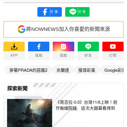
分享
分享
將NOWNEWS加入你喜愛的新聞來源
APP
追蹤
追蹤
好友
訂閱
穿著PRADA的惡魔2
米蘭達
搜尋彩蛋
Google彩蛋
探索新聞
《哥吉拉-0.0》台灣11/6上映！前
作無緣院線 這次大銀幕看得到