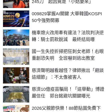
245刀 起因竟是「小姑要來」
PR
009829掌握AI關鍵 大華韓國KOSPI
50今強勢開募
機車熄火改用牽有違法？法院判決逆
轉：騎士罰款銳減 最終結局曝
國一生失控折掃把狂刺女老師！右眼
重創恐失明 全班嚇到逃出教室
慈濟聲明越看越怪？律師揪出「避談
這細節」：不太像被害人
慈濟10億疫苗騙局！「這舉動」博證
嚴信任 郭台銘避坑關鍵曝光
2026父親節快樂！88節貼圖免費下