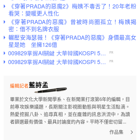
《穿著PRADA的惡魔2》梅姨不毒舌了！20年老粉
看哭：變暖更人性化
《穿著PRADA的惡魔》曾被時尚圈孤立！梅姨揭
密：借不到名牌衣服
輾壓安海瑟薇！《穿著PRADA的惡魔》身價最高女
星是她 坐擁126億
藍詩孟
編輯記者
畢業於文化大學新聞學系、在新聞業打滾第6年的編輯，目
前專攻娛樂議題，長期關注影視圈動態與明星生活點滴。
熱愛挖掘八卦、追尋真相，並在龐雜的訊息洪流中，為讀
者篩選最有價值、最具討論度的內容。平時不僅密切留...
作品集