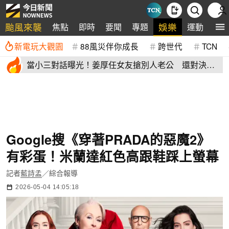
颱風來襲
娛樂
焦點
即時
要聞
專題
運動
全
新電玩大觀園
88風災伴你成長
跨世代
TCN
當小三對話曝光！姜厚任女友搶別人老公 還對決正
宮女兒開酸騷貨
Google搜《穿著PRADA的惡魔2》
有彩蛋！米蘭達紅色高跟鞋踩上螢幕
記者
藍詩孟
／綜合報導
2026-05-04 14:05:18