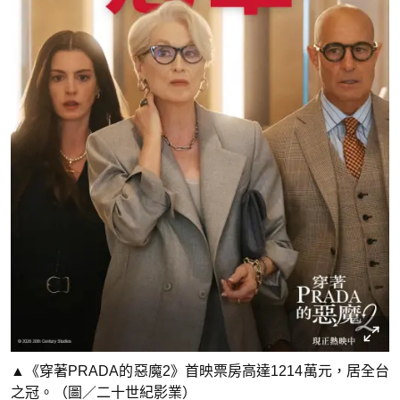
▲《穿著PRADA的惡魔2》首映票房高達1214萬元，居全台
之冠。（圖／二十世紀影業）