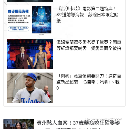
《吉伊卡哇》電影第二週特典！
8/7送前導海報 敲碗日本限定貼
紙
湯姆霍蘭德多愛老婆千黛亞？開車
等紅燈都要喇舌 煲愛畫面全被拍
「閃狗」竟重傷到要開刀！道奇百
盜新星超衰 IG自嘲：狗狗1、我
0
Recommended by
賓州駭人血案！37歲華裔媳狂砍婆婆