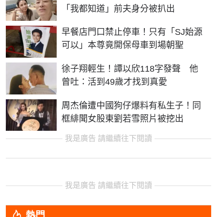
「我都知道」前夫身分被扒出
早餐店門口禁止停車！只有「SJ始源
可以」本尊竟開保母車到場朝聖
徐子翔輕生！譚以欣118字發聲 他
曾吐：活到49歲才找到真愛
周杰倫遭中國狗仔爆料有私生子！同
框緋聞女股東劉若雪照片被挖出
我是廣告 請繼續往下閱讀
我是廣告 請繼續往下閱讀
熱門