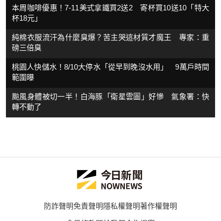
本周咖啡優惠！7-11美式拿鐵買2送2 寄杯買10送10「特大
杯18元」
純棉衣服流汗為什麼臭爆？苦主哭這材質才魔王 專家：重
磅三倍臭
桃園人快儲水！8/10大停水「從早到晚沒水用」 9萬戶時間
範圍曝
颱風身體被切一半！白海豚「衛星雲圖」好慘 氣象署：快
轉不動了
防詐聲明
免責聲明
隱私權聲明
著作權聲明