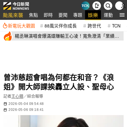
颱風來襲
娛樂
焦點
即時
要聞
專題
運動
全
新電玩大觀園
88風災伴你成長
跨世代
TCN
楊丞琳演唱會爆滿還賺輸王心凌！寬魚澄清「業績沒
不好」揭營收
曾沛慈超會唱為何都在和音？《浪
姐》開大師課挨轟立人設、聖母心
記者
王心鈿
／綜合報導
2026-05-04 09:54:48
2026-05-06 09:18:41