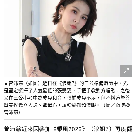
▲曾沛慈（如圖）近日在《浪姐7》的三公準備環節中，先
是堅定選擇了人氣最低的張慧雯、手把手教對方唱歌，之後
又在三公小考中為成員和音，彌補成員不足，但不料這些善
舉竟挨轟立人設、聖母心，讓粉絲都超傻眼。（圖／微博@
曾沛慈）
曾沛慈近來因參加《乘風2026》（浪姐7）再度翻