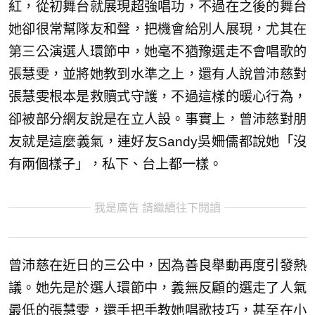
紅，從初舞台就展現超強唱功，不過在之後的舞台
她卻很常幫隊友和聲，把機會給別人展現，尤其在
第三公演選人環節中，她毫不猶豫選走不會唱歌的
張慧雯，並將她教到水準之上，還有人說曾沛慈對
張慧雯根本是救贖式守護，不過這樣的暖心行為，
卻被部分網友說是在立人設。事實上，曾沛慈對朋
友就是這麼義氣，連好友Sandy吳姍儒都說她「沒
有兩個樣子」，私下、台上都一樣。
我是廣告 請繼續往下閱讀
曾沛慈在近日的三公中，因為善良舉動再度引發熱
議。她先是於選人環節中，義無反顧的選走了人氣
最低的張慧雯，還手把手教她唱歌技巧，甚至在小