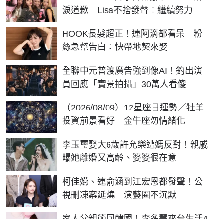
淚道歉 Lisa不捨發聲：繼續努力
HOOK長髮超正！連阿滴都看呆 粉
絲急幫告白：快帶地契來娶
全聯中元普渡廣告強到像AI！釣出演
員回應「實景拍攝」30萬人看傻
（2026/08/09）12星座日運勢／牡羊
投資前景看好 金牛座勿情緒化
李玉璽娶大6歲許允樂遭媽反對！親戚
曝她離婚又高齡、婆婆很在意
柯佳嬿、連俞涵到江宏恩都發聲！公
視刪凍案延燒 演藝圈不沉默
家人父親節回韓國！李多慧來台生活4