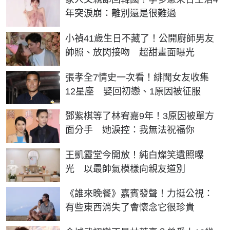
年突淚崩：離別還是很難過
小禎41歲生日不藏了！公開廚師男友
帥照、放閃接吻 超甜畫面曝光
張孝全7情史一次看！緋聞女友收集
12星座 娶回初戀、1原因被征服
鄧紫棋等了林宥嘉9年！3原因被單方
面分手 她淚控：我無法祝福你
王凱靈堂今開放！純白燦笑遺照曝
光 以最帥氣模樣向親友道別
《誰來晚餐》嘉賓發聲！力挺公視：
有些東西消失了會懷念它很珍貴