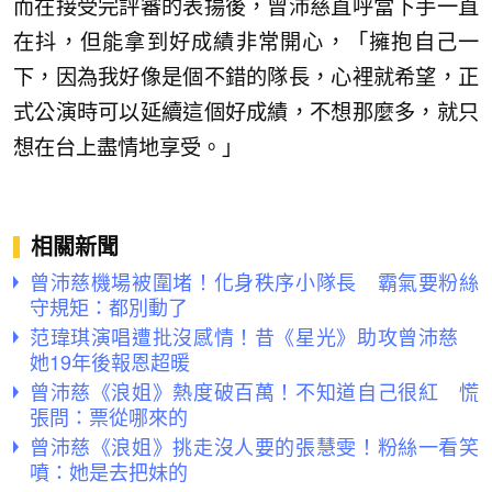
而在接受完評審的表揚後，曾沛慈直呼當下手一直
在抖，但能拿到好成績非常開心，「擁抱自己一
下，因為我好像是個不錯的隊長，心裡就希望，正
式公演時可以延續這個好成績，不想那麼多，就只
想在台上盡情地享受。」
相關新聞
曾沛慈機場被圍堵！化身秩序小隊長 霸氣要粉絲
守規矩：都別動了
范瑋琪演唱遭批沒感情！昔《星光》助攻曾沛慈
她19年後報恩超暖
曾沛慈《浪姐》熱度破百萬！不知道自己很紅 慌
張問：票從哪來的
曾沛慈《浪姐》挑走沒人要的張慧雯！粉絲一看笑
噴：她是去把妹的