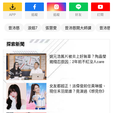
APP
追蹤
追蹤
好友
訂閱
曾沛慈
浪姐7
張慧雯
曾沛慈開大師課
曾沛慈
探索新聞
姚元浩舊片被炎上好無辜？陶晶瑩
揭殘忍原因：2年前不紅沒人care
女友都超正！派偉俊前任黃琳媛、
現任禾羽是誰？竟演過《想見你》