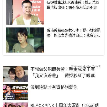
玩遊戲拿球狂K曾沛慈！姚元浩IG
遭洗版出征：聽不懂人話是不是
曾沛慈被砸頭惹心疼！從小就遭霸
凌 遇欺負先檢討自己：我會走心
Recommended by
不想做父親節美勞！明金成兒子嘆
「我又沒爸爸」 遺孀秒紅了眼眶
PR
做到這點才有資格說愛你
BLACKPINK十周年太混亂！Jisoo落