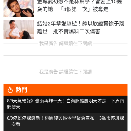
金城武初戀不是林葉亭？曾愛上10幾
歲的她 「4個第一次」被奪走
結婚2年摯愛驟逝！譚以欣證實徐子翔
離世 批不實爆料二次傷害
我是廣告 請繼續往下閱讀
我是廣告 請繼續往下閱讀
熱門
8/9天氣預報》豪雨再炸一天！白海豚颱風明天才走 下周南
部變天
8/9停班停課最新！桃園復興區今早緊急宣布 3縣市停班課
一次看