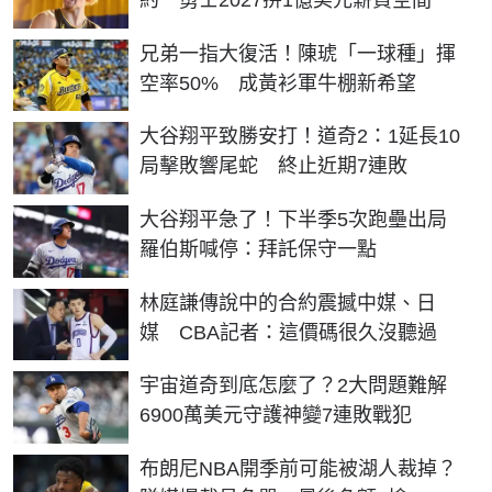
約 勇士2027拚1億美元薪資空間
兄弟一指大復活！陳琥「一球種」揮
空率50% 成黃衫軍牛棚新希望
大谷翔平致勝安打！道奇2：1延長10
局擊敗響尾蛇 終止近期7連敗
大谷翔平急了！下半季5次跑壘出局
羅伯斯喊停：拜託保守一點
林庭謙傳說中的合約震撼中媒、日
媒 CBA記者：這價碼很久沒聽過
宇宙道奇到底怎麼了？2大問題難解
6900萬美元守護神變7連敗戰犯
布朗尼NBA開季前可能被湖人裁掉？