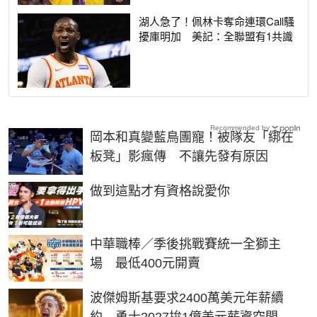
湖人急了！佩林卡奪命連環Call騷
擾庫明加 美記：全聯盟有1共識
Recommended by
岡本和真變藍鳥團寵！被隊友「綁在
板凳」影瘋傳 不讓先發有原因
PR
做到這點才有資格說愛你
中華職棒／季後挑戰賽統一全獅主
場 最低400元開賣
波傑姆斯基要求2400萬美元年薪續