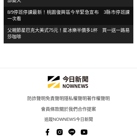
部變天
8/9停班停課最新！桃園復興區今早緊急宣布 3縣市停班課
一次看
父親節星巴克大美式75元！星冰樂半價多1杯 買一送一路易
莎咖啡
防詐聲明
免責聲明
隱私權聲明
著作權聲明
會員條款
關於我們
合作提案
追蹤NOWNEWS今日新聞