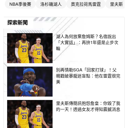
NBA季後賽
洛杉磯湖人
奧克拉荷馬雷霆
里夫斯
探索新聞
湖人為何放棄詹姆斯？名宿說出
「大實話」：再拚1年還是止步次
輪
別再情勒SGA「回家打球」！父
親戳破暴龍迷盲點：他在雷霆很完
美
里夫斯傳簡訊抱怨詹皇：你毀了我
的一天！透過女友才得知震撼消息