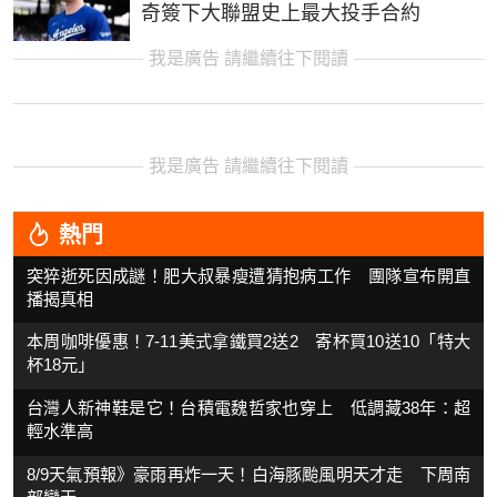
奇簽下大聯盟史上最大投手合約
我是廣告 請繼續往下閱讀
我是廣告 請繼續往下閱讀
熱門
突猝逝死因成謎！肥大叔暴瘦遭猜抱病工作 團隊宣布開直
播揭真相
本周咖啡優惠！7-11美式拿鐵買2送2 寄杯買10送10「特大
杯18元」
台灣人新神鞋是它！台積電魏哲家也穿上 低調藏38年：超
輕水準高
8/9天氣預報》豪雨再炸一天！白海豚颱風明天才走 下周南