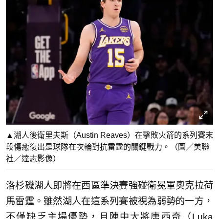
▲湖人後衛里夫斯（Austin Reaves）在擊敗火箭的系列賽末
段傷癒復出是球隊在次輪對抗雷霆的關鍵戰力。（圖／美聯
社／達志影像）
洛杉磯湖人即將在西區準決賽強碰衛冕軍奧克拉荷
馬雷霆。雖然湖人在這系列賽被視為弱勢的一方，
不僅缺乏主場優勢，且陣中大將唐西奇（Luka