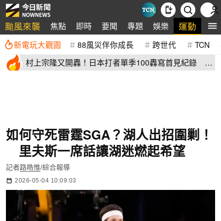
颱風來襲
運動
焦點
即時
要聞
專題
娛樂
全
新電玩大觀園
88風災伴你成長
跨世代
TCN
村上宗隆又開轟！日本打者單季100轟寫首見紀錄 這
2人加入差太多
如何守死雷霆SGA？湖人出招圍剿！
里夫斯一席話讓湖迷燃起希望
記者
路皓惟
/綜合報導
2026-05-04 10:09:03