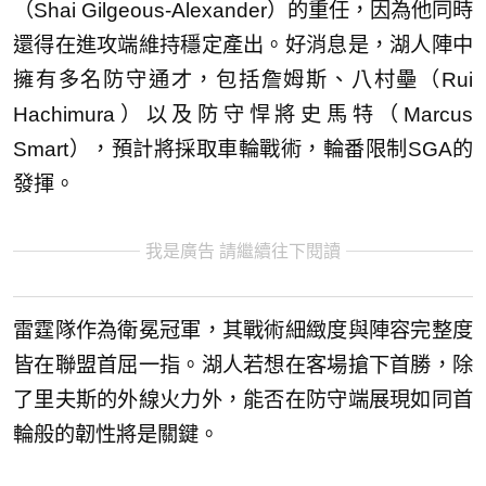
（Shai Gilgeous-Alexander）的重任，因為他同時
還得在進攻端維持穩定產出。好消息是，湖人陣中
擁有多名防守通才，包括詹姆斯、八村壘（Rui
Hachimura）以及防守悍將史馬特（Marcus
Smart），預計將採取車輪戰術，輪番限制SGA的
發揮。
我是廣告 請繼續往下閱讀
雷霆隊作為衛冕冠軍，其戰術細緻度與陣容完整度
皆在聯盟首屈一指。湖人若想在客場搶下首勝，除
了里夫斯的外線火力外，能否在防守端展現如同首
輪般的韌性將是關鍵。