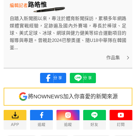
路皓惟
編輯記者
自踏入新聞圈以來，專注於體育新聞採訪，累積多年網路
媒體實戰經驗，足跡遍及國內外賽場，專長於棒球、足
球、美式足球、冰球、網球與健力健美等綜合運動項目的
報導與專題。曾親赴2024巴黎奧運、隨U18中華隊在韓國
釜...
作品集
分享
分享
將NOWNEWS加入你喜愛的新聞來源
APP
追蹤
追蹤
好友
訂閱