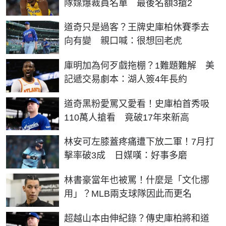
隊媒爆裁員名單 最後名額3搶2
道奇只是過客？王牌史庫柏休賽季去
向有變 親口喊：很想回老虎
庫明加為何歹戲拖棚？1難題難解 美
記遞交易劇本：湖人簽4年長約
道奇黑粉愛罵又愛看！史庫柏首秀吸
110萬人搶看 竟破17年來新高
林安可左膝蓋疼痛遭下放二軍！7月打
擊率破3成 日媒嘆：好事多磨
林書豪當年也被罵！什麼是「文化挪
用」？MLB兩支球隊因此而更名
超越山本由伸紀錄？傳史庫柏將和道