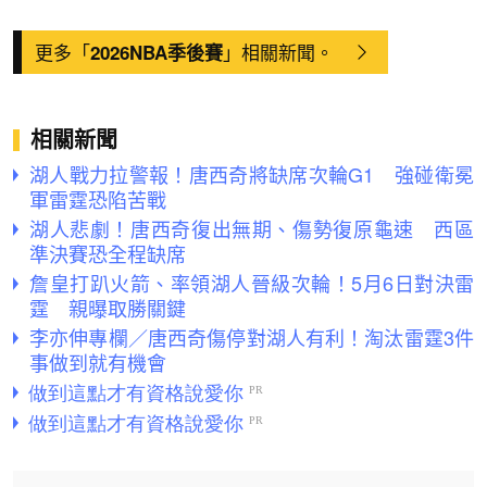
更多「
」相關新聞。
2026NBA季後賽
相關新聞
湖人戰力拉警報！唐西奇將缺席次輪G1 強碰衛冕
軍雷霆恐陷苦戰
湖人悲劇！唐西奇復出無期、傷勢復原龜速 西區
準決賽恐全程缺席
詹皇打趴火箭、率領湖人晉級次輪！5月6日對決雷
霆 親曝取勝關鍵
李亦伸專欄／唐西奇傷停對湖人有利！淘汰雷霆3件
事做到就有機會