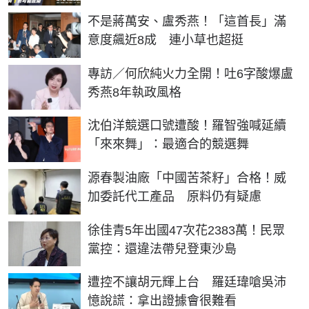
不是蔣萬安、盧秀燕！「這首長」滿
意度飆近8成 連小草也超挺
專訪／何欣純火力全開！吐6字酸爆盧
秀燕8年執政風格
沈伯洋競選口號遭酸！羅智強喊延續
「來來舞」：最適合的競選舞
源春製油廠「中國苦茶籽」合格！威
加委託代工產品 原料仍有疑慮
徐佳青5年出國47次花2383萬！民眾
黨控：還違法帶兒登東沙島
遭控不讓胡元輝上台 羅廷瑋嗆吳沛
憶說謊：拿出證據會很難看