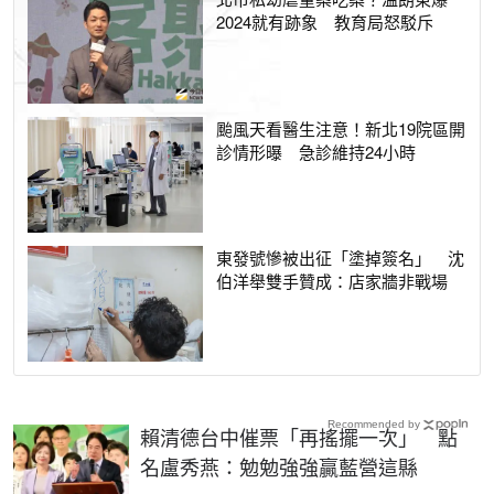
2024就有跡象 教育局怒駁斥
颱風天看醫生注意！新北19院區開
診情形曝 急診維持24小時
東發號慘被出征「塗掉簽名」 沈
伯洋舉雙手贊成：店家牆非戰場
Recommended by
賴清德台中催票「再搖擺一次」 點
名盧秀燕：勉勉強強贏藍營這縣