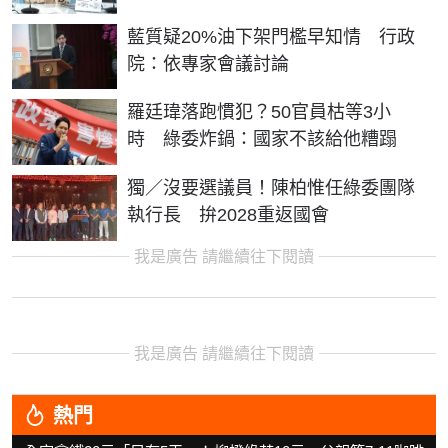
藍質疑20%油下架門檻早知情 行政
院：依專家會議討論
羅廷瑋落跑慣犯？50官員枯等3小
時 綠委炸鍋：國家不該給他糟蹋
獨／沒要選議員！陳柏惟任綠委團隊
執行長 拚2028重返國會
我是廣告 請繼續往下閱讀
我是廣告 請繼續往下閱讀
熱門