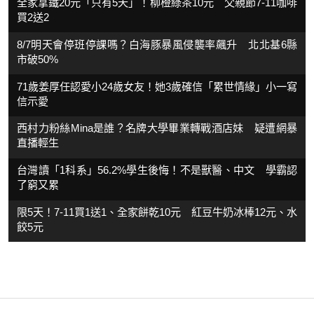
全家拿鐵20元「只有5天」！柳橙綠茶10元 父親節7-11咖啡
買2送2
8/7明天會停班停課嗎？白海豚暴風侵襲率飆升 北北基6縣
市破50%
71歲姜厚任認愛小24歲女友！她3歲確信「累世情緣」小一寫
信示愛
西村力粉絲Mina是誰？名牌大學畢業轉戰酒店妹 疑遭網暴
直播輕生
台灣讀「1科系」56.2%學生後悔！不是獸醫、中文 學霸認
了窮又累
限5天！7-11買1送1、全家餅乾10元 紅豆牛奶冰棒12元、水
餃5元