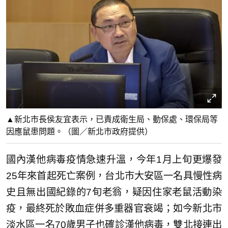
▲新北市長侯友宜表示，已責成衛生局、動保處、環保局等
因應鼠患問題。（圖／新北市政府提供）
國內漢他病毒疫情急速升溫，今年1月上旬更爆發
25年來首起死亡案例，台北市大安區一名具慢性病
史且無出國紀錄的7旬老翁，疑因住家老鼠活動染
疫，最終死於敗血症併多重器官衰竭；如今新北市
淡水區一名70歲男子也確診漢他病毒，雙北接連出