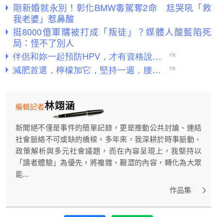
剛新婚就永別！彰化BMW毒駕奪2命 尪哭吼「救
我老婆」惹鼻酸
挺8000億軍購被打成「叛徒」？媒體人酸藍陷死
局：怪不了別人
林翊涵
編輯記者
新聞絕不僅是事件的簡單記錄，更是推動公共討論、連結
社會脈絡不可或缺的橋樑。多年來，我深耕於時事脈動、
政策解析與多元社會議題，而在內容呈現上，我堅持以
「讀者體驗」為優先，將複雜、艱澀的內容，轉化為大眾
能...
作品集