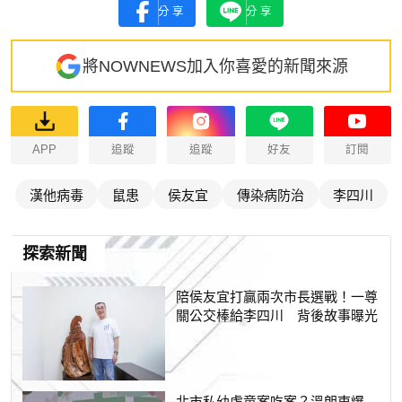
分享
分享
將NOWNEWS加入你喜愛的新聞來源
APP
追蹤
追蹤
好友
訂閱
漢他病毒
鼠患
侯友宜
傳染病防治
李四川
探索新聞
陪侯友宜打贏兩次市長選戰！一尊
關公交棒給李四川 背後故事曝光
北市私幼虐童案吃案？溫朗東爆