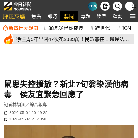
颱風來襲
要聞
焦點
即時
專題
娛樂
運動
全
新電玩大觀園
88風災伴你成長
跨世代
TCN
徐佳青5年出國47次花2383萬！民眾黨控：還違法帶
兒登東沙島
鼠患失控擴散？新北7旬翁染漢他病
毒 侯友宜緊急回應了
記者
林翊涵
／綜合報導
2026-05-04 10:49:25
2026-05-04 21:43:48