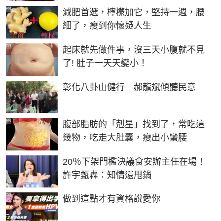
PR
減肥首選，檸檬加它，堅持一週，腰
細了，瘦到你懷疑人生
PR
起床就先做件事，沒三天小腹就不見
了! 肚子一天天變小！
彰化八卦山健行 郝龍斌傾聽民意
PR
腹部脂肪的「剋星」找到了，常吃這
幾物，吃走大肚囊，瘦出小蠻腰
20％下架門檻決議食安辦主任在場！
許宇甄轟：知情還甩鍋
PR
做到這點才有資格說愛你