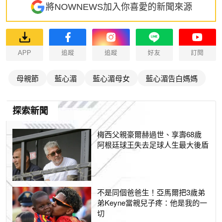
將NOWNEWS加入你喜愛的新聞來源
APP
追蹤
追蹤
好友
訂閱
母親節
藍心湄
藍心湄母女
藍心湄告白媽媽
探索新聞
梅西父親豪爾赫過世、享壽68歲
阿根廷球王失去足球人生最大後盾
不是同個爸爸生！亞馬爾把3歲弟
弟Keyne當親兒子疼：他是我的一
切