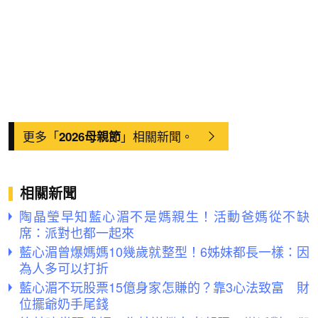
更多「
」相關新聞。
2026母親節
相關新聞
陶晶瑩早知藍心湄不是媽親生！活動爸媽從不缺
席：派對也都一起來
藍心湄曾爆媽媽10幾歲就整型！6姊妹都長一樣：因
為人多可以打折
藍心湄不玩股票15億身家怎賺的？靠3心法致富 財
位擺爺奶手尾錢