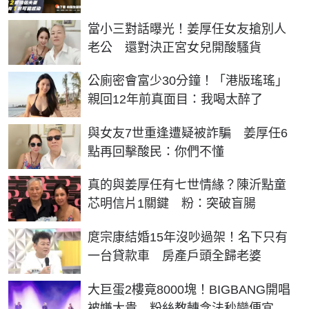
當小三對話曝光！姜厚任女友搶別人
老公 還對決正宮女兒開酸騷貨
公廁密會富少30分鐘！「港版瑤瑤」
親回12年前真面目：我喝太醉了
與女友7世重逢遭疑被詐騙 姜厚任6
點再回擊酸民：你們不懂
真的與姜厚任有七世情緣？陳沂點童
芯明信片1關鍵 粉：突破盲腸
庹宗康結婚15年沒吵過架！名下只有
一台貸款車 房產戶頭全歸老婆
大巨蛋2樓竟8000塊！BIGBANG開唱
被嫌太貴 粉絲教轉念法秒變便宜