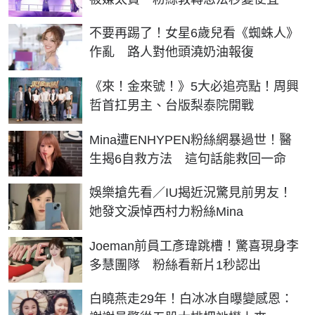
不要再踢了！女星6歲兒看《蜘蛛人》
作亂 路人對他頭澆奶油報復
《來！金來號！》5大必追亮點！周興
哲首扛男主、台版梨泰院開戰
Mina遭ENHYPEN粉絲網暴過世！醫
生揭6自救方法 這句話能救回一命
娛樂搶先看／IU揭近況驚見前男友！
她發文淚悼西村力粉絲Mina
Joeman前員工彥瑋跳槽！驚喜現身李
多慧團隊 粉絲看新片1秒認出
白曉燕走29年！白冰冰自曝變感恩：