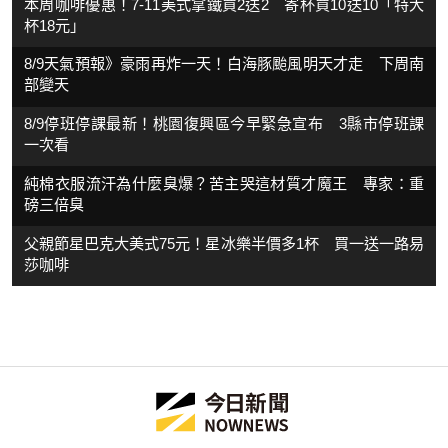
本周咖啡優惠！7-11美式拿鐵買2送2 寄杯買10送10「特大
杯18元」
8/9天氣預報》豪雨再炸一天！白海豚颱風明天才走 下周南
部變天
8/9停班停課最新！桃園復興區今早緊急宣布 3縣市停班課
一次看
純棉衣服流汗為什麼臭爆？苦主哭這材質才魔王 專家：重
磅三倍臭
父親節星巴克大美式75元！星冰樂半價多1杯 買一送一路易
莎咖啡