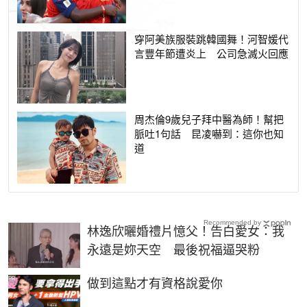
穿阿美族服裝跳韓國舞！河智媛代
言豐年節遭炎上 公司急滅火回應
周杰倫9歲兒子拜中醫為師！幫把
脈吐1句話 昆凌嚇到：這你也知
道
Recommended by
林逸欣曬婚禮片憶父！告白愛女：我
永遠是妳天空 最後祝福逼哭粉
PR
做到這點才有資格說愛你