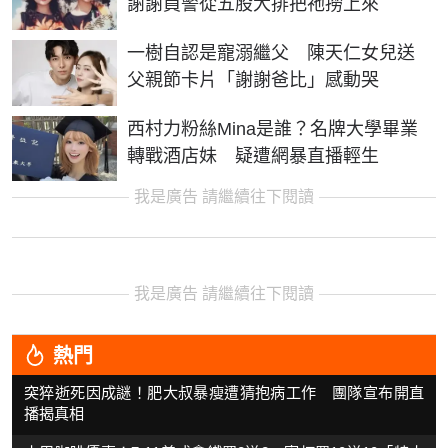
謝謝員警從五股大排把祂撈上來
一樹自認是寵溺繼父 陳天仁女兒送
父親節卡片「謝謝爸比」感動哭
西村力粉絲Mina是誰？名牌大學畢業
轉戰酒店妹 疑遭網暴直播輕生
我是廣告 請繼續往下閱讀
我是廣告 請繼續往下閱讀
熱門
突猝逝死因成謎！肥大叔暴瘦遭猜抱病工作 團隊宣布開直
播揭真相