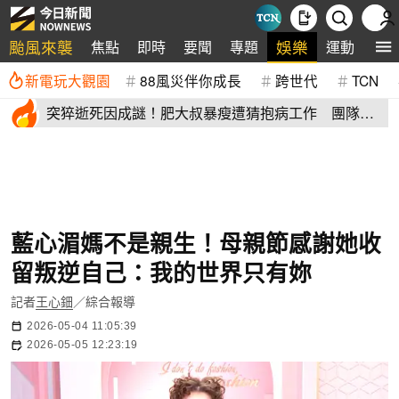
颱風來襲
娛樂
焦點
即時
要聞
專題
運動
全
新電玩大觀園
88風災伴你成長
跨世代
TCN
突猝逝死因成謎！肥大叔暴瘦遭猜抱病工作 團隊宣
布開直播揭真相
藍心湄媽不是親生！母親節感謝她收
留叛逆自己：我的世界只有妳
記者
王心鈿
／綜合報導
2026-05-04 11:05:39
2026-05-05 12:23:19