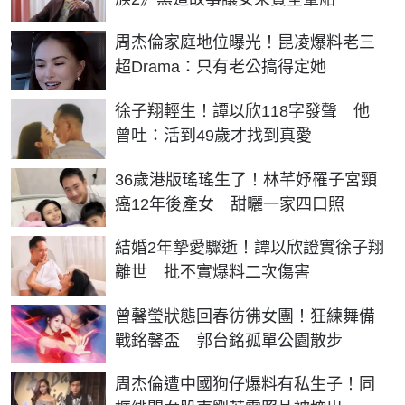
周杰倫家庭地位曝光！昆凌爆料老三
超Drama：只有老公搞得定她
徐子翔輕生！譚以欣118字發聲 他
曾吐：活到49歲才找到真愛
36歲港版瑤瑤生了！林芊妤罹子宮頸
癌12年後產女 甜曬一家四口照
結婚2年摯愛驟逝！譚以欣證實徐子翔
離世 批不實爆料二次傷害
曾馨瑩狀態回春彷彿女團！狂練舞備
戰銘馨盃 郭台銘孤單公園散步
周杰倫遭中國狗仔爆料有私生子！同