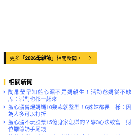
更多「
」相關新聞。
2026母親節
相關新聞
陶晶瑩早知藍心湄不是媽親生！活動爸媽從不缺
席：派對也都一起來
藍心湄曾爆媽媽10幾歲就整型！6姊妹都長一樣：因
為人多可以打折
藍心湄不玩股票15億身家怎賺的？靠3心法致富 財
位擺爺奶手尾錢