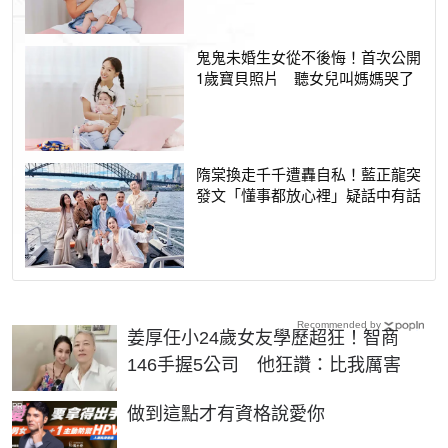
鬼鬼未婚生女從不後悔！首次公開
1歲寶貝照片 聽女兒叫媽媽哭了
隋棠換走千千遭轟自私！藍正龍突
發文「懂事都放心裡」疑話中有話
Recommended by
姜厚任小24歲女友學歷超狂！智商
146手握5公司 他狂讚：比我厲害
PR
做到這點才有資格說愛你