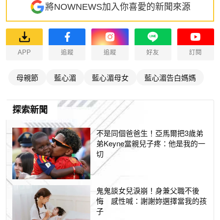
將NOWNEWS加入你喜愛的新聞來源
APP
追蹤
追蹤
好友
訂閱
母親節
藍心湄
藍心湄母女
藍心湄告白媽媽
探索新聞
不是同個爸爸生！亞馬爾把3歲弟
弟Keyne當親兒子疼：他是我的一
切
鬼鬼談女兒淚崩！身兼父職不後
悔 感性喊：謝謝妳選擇當我的孩
子