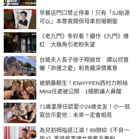
早餐店門口禁止停車！只有「SJ始源
可以」本尊竟開保母車到場朝聖
《老九門》多好看？續作《九門》爆
紅 大換角引老粉失望
台玻夫人長子徐子翔過世 譚以欣曾
曬「命運之愛」刺青藏深情寓意
被網暴輕生！ENHYPEN西村力粉絲
Mina住處被公開 1細節讓人鼻酸
71歲姜厚任認愛小24歲女友！小一就
寫信示愛他：未來一定會相見
為兒割拇指退江湖！89戀綜《不良一
族2》黑道故事讓女來賓全暈船