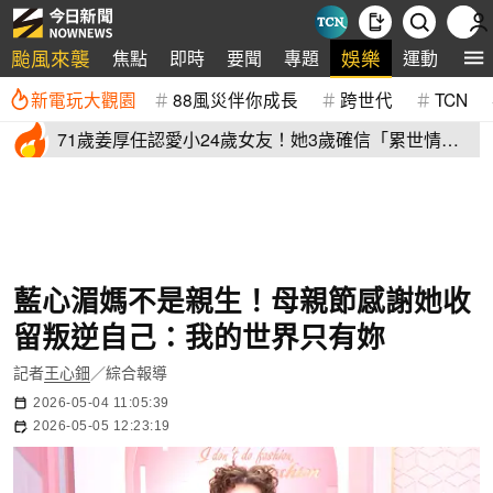
颱風來襲
娛樂
焦點
即時
要聞
專題
運動
全
新電玩大觀園
88風災伴你成長
跨世代
TCN
71歲姜厚任認愛小24歲女友！她3歲確信「累世情
緣」小一寫信示愛
藍心湄媽不是親生！母親節感謝她收
留叛逆自己：我的世界只有妳
記者
王心鈿
／綜合報導
2026-05-04 11:05:39
2026-05-05 12:23:19