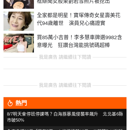
框緋聞女股東劉若雪照片被挖出
全家都是明星！寶塚傳奇女星壽美花
代94歲離世 演員兒心痛證實
買85萬小吉普！李多慧車牌選9982含
意曝光 狂讚台灣能挑號碼超棒
我是廣告 請繼續往下閱讀
我是廣告 請繼續往下閱讀
熱門
8/7明天會停班停課嗎？白海豚暴風侵襲率飆升 北北基6縣
市破50%