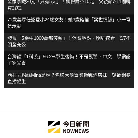
全家拿鐵20元「只有5天」！柳橙綠茶10元 父親節7-11咖啡
買2送2
71歲姜厚任認愛小24歲女友！她3歲確信「累世情緣」小一寫
信示愛
發票「5張中1000萬都沒領」！消費地點、明細速看 9/7不
領全充公
台灣讀「1科系」56.2%學生後悔！不是獸醫、中文 學霸認
了窮又累
西村力粉絲Mina是誰？名牌大學畢業轉戰酒店妹 疑遭網暴
直播輕生