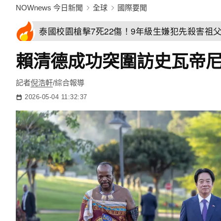
NOWnews 今日新聞
全球
國際要聞
泰國校園槍擊7死22傷！9年級生嫌犯先殺害祖
賴清德成功突圍訪史瓦帝
記者
倪浩軒
/綜合報導
2026-05-04 11:32:37