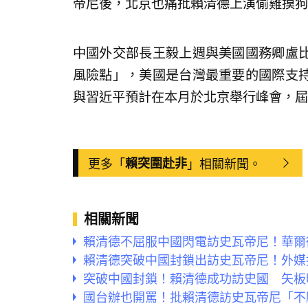
帝尼後，北京也痛批賴清德上演偷雞摸狗
中國外交部長王毅上週與美國國務卿盧
風險點」，美國是台灣最重要的國際支
與習近平預計在本月於北京舉行峰會，屆
更多「
賴突圍赴非
」相關新聞。
相關新聞
賴清德不屈服中國閃電訪史瓦帝尼！華爾
賴清德突破中國封鎖出訪史瓦帝尼！外媒
突破中國封鎖！賴清德成功訪史國 矢板
國台辦也開罵！批賴清德訪史瓦帝尼「不