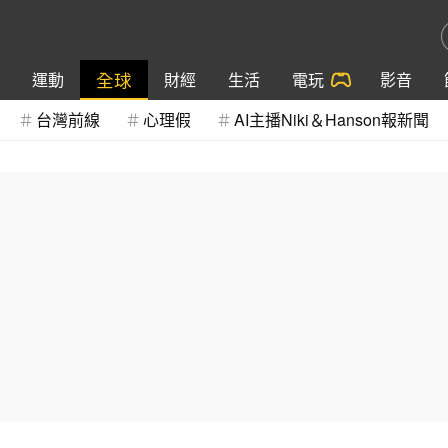
全球
運動
財經
生活
電玩
影音
台灣前線
心理假
AI主播Niki＆Hanson報新聞