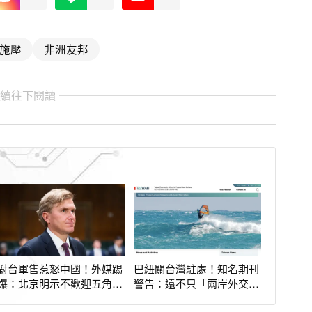
施壓
非洲友邦
繼續往下閱讀
對台軍售惹怒中國！外媒踢
巴紐關台灣駐處！知名期刊
爆：北京明示不歡迎五角大
警告：遠不只「兩岸外交問
廈這高層到訪
題」這麼簡單