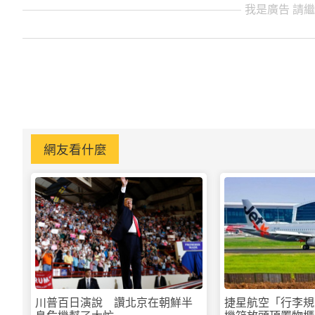
我是廣告 請
網友看什麼
川普百日演說 讚北京在朝鮮半
捷星航空「行李規