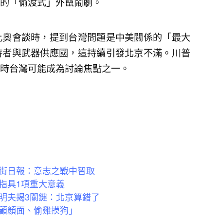
的「偷渡式」外竄鬧劇。
比奧會談時，提到台灣問題是中美關係的「最大
持者與武器供應國，這持續引發北京不滿。川普
時台灣可能成為討論焦點之一。
街日報：意志之戰中智取
指具1項重大意義
明夫揭3關鍵：北京算錯了
顧顏面、偷雞摸狗」