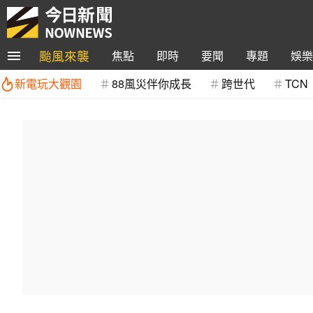
颱風來襲
焦點
即時
要聞
專題
娛樂
新電玩大觀園
88風災伴你成長
跨世代
TCN