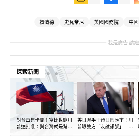
賴清德
史瓦帝尼
美國國務院
中國
我是廣告 請
探索新聞
對台軍售卡關！富比世籲川
美日聯手干預日圓匯率！川
普速批准：幫台灣就是幫美
普曝雙方「友誼訊號」 又
國
拿珍珠港調侃