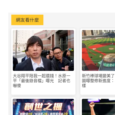
網友看什麼
大谷翔平陪我一起還錢！水原一
新竹棒球場變美了
平「最後錄音檔」曝光 記者也
圖曝整修新進度：
嚇傻
樣
PR