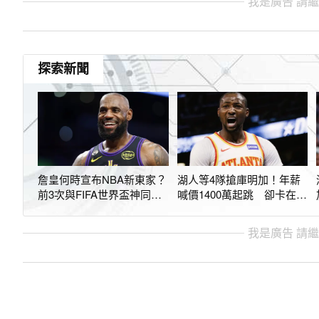
我是廣告 請
探索新聞
詹皇何時宣布NBA新東家？
湖人等4隊搶庫明加！年薪
前3次與FIFA世界盃神同
喊價1400萬起跳 卻卡在
步 ESPN曝時間點
「1關鍵」陷僵局
我是廣告 請