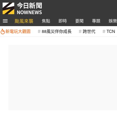
颱風來襲
焦點
即時
要聞
專題
娛樂
新電玩大觀園
88風災伴你成長
跨世代
TCN