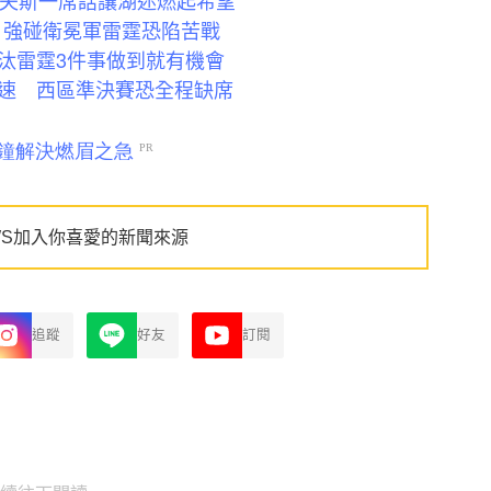
 強碰衛冕軍雷霆恐陷苦戰
汰雷霆3件事做到就有機會
速 西區準決賽恐全程缺席
WS加入你喜愛的新聞來源
追蹤
好友
訂閱