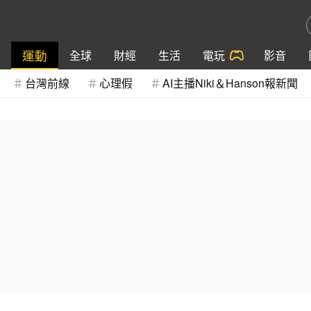
運動
全球
財經
生活
電玩
影音
台灣前線
心理假
AI主播Niki＆Hanson報新聞