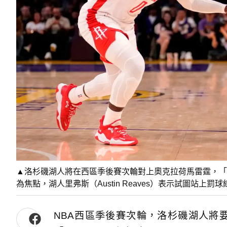
▲洛杉磯湖人將在西區季後賽次輪對上奧克拉荷馬雷霆，「SGA」亞歷
為焦點，湖人里弗斯（Austin Reaves）表示試圖站
NBA西區季後賽次輪，洛杉磯湖人將