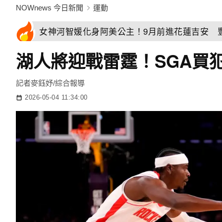
NOWnews 今日新聞
運動
女神河智媛化身阿美公主！9月前進花蓮吉安 
湖人將迎戰雷霆！SGA買
記者麥鈺妤/綜合報導
2026-05-04 11:34:00