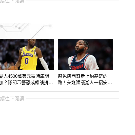
繼續往下閱讀
湖人4500萬美元豪賭庫明
避免唐西奇走上約基奇的
加？隊記示警恐成錯誤拼
路！美媒建議湖人一招安
圖 關鍵不在天賦
撫：搶極品3D側翼
繼續往下閱讀