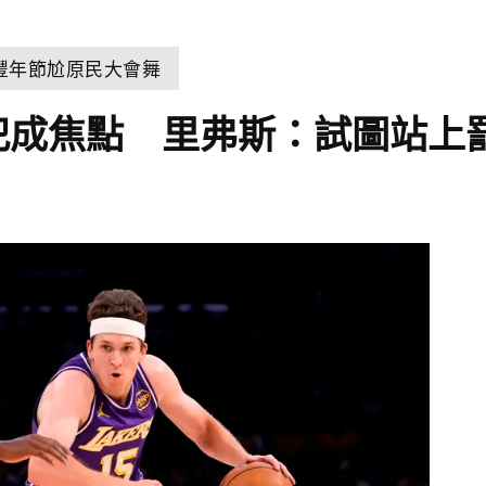
豐年節尬原民大會舞
犯成焦點 里弗斯：試圖站上