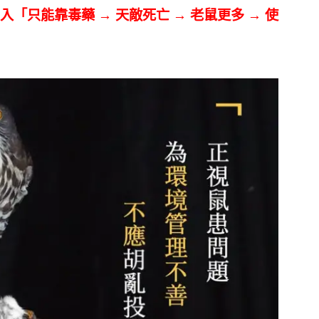
入「只能靠毒藥 → 天敵死亡 → 老鼠更多 → 使