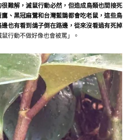
的很難解，滅鼠行動必然，但造成鳥類也間接死
蒼鷹、黑冠麻鷺和台灣藍鵲都會吃老鼠，這些鳥
路邊也有看到鴿子倒在路邊，從來沒看過有死掉
滅鼠行動不做好像也會被罵」。