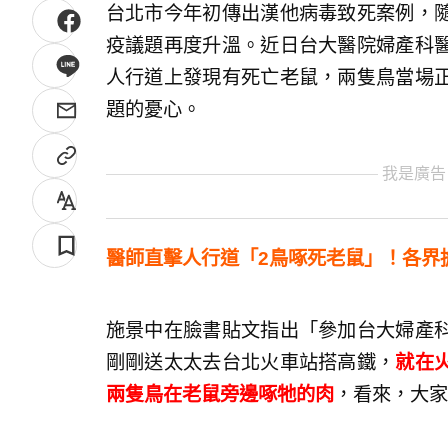
台北市今年初傳出漢他病毒致死案例，
疫議題再度升溫。近日台大醫院婦產科
人行道上發現有死亡老鼠，兩隻鳥當場
題的憂心。
我是廣告
醫師直擊人行道「2鳥啄死老鼠」！各界
施景中在臉書貼文指出「參加台大婦產
剛剛送太太去台北火車站搭高鐵，
就在
兩隻鳥在老鼠旁邊啄牠的肉
，看來，大家