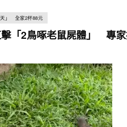
天」 全家2杯88元
擊「2鳥啄老鼠屍體」 專家