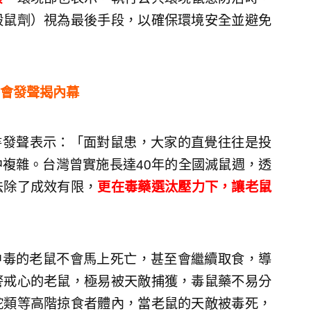
殺鼠劑）視為最後手段，以確保環境安全並避免
會發聲揭內幕
書發聲表示：「面對鼠患，大家的直覺往往是投
複雜。台灣曾實施長達40年的全國滅鼠週，透
法除了成效有限，
更在毒藥選汰壓力下，讓老鼠
，中毒的老鼠不會馬上死亡，甚至會繼續取食，導
警戒心的老鼠，極易被天敵捕獲，毒鼠藥不易分
蛇類等高階掠食者體內，當老鼠的天敵被毒死，