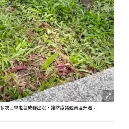
多次目擊老鼠成群出沒，讓防疫議題再度升溫。