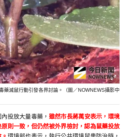
毒藥滅鼠行動引發各界討論。（圖／NOWNEWS攝影中
園內投放大量毒藥，
雖然市長蔣萬安表示，環境
央原則一致，但仍然被外界檢討，認為鼠藥投放
食。
環境部也表示，執行公共環境鼠患防治時，