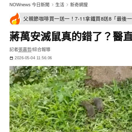
NOWnews 今日新聞
生活
新奇網搜
父親節咖啡買一送一！7-11拿鐵買8送8「最後一
蔣萬安滅鼠真的錯了？醫直
記者
張嘉哲
/綜合報導
2026-05-04 11:56:06