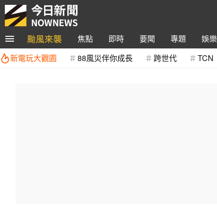
颱風來襲
焦點
即時
要聞
專題
娛樂
新電玩大觀園
88風災伴你成長
跨世代
TCN