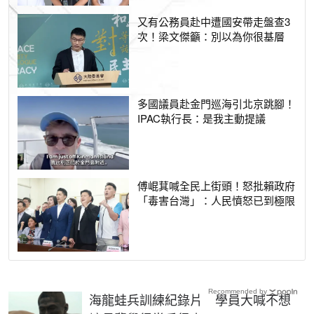
又有公務員赴中遭國安帶走盤查3
次！梁文傑籲：別以為你很基層
多國議員赴金門巡海引北京跳腳！
IPAC執行長：是我主動提議
傅崐萁喊全民上街頭！怒批賴政府
「毒害台灣」：人民憤怒已到極限
Recommended by
海龍蛙兵訓練紀錄片 學員大喊不想