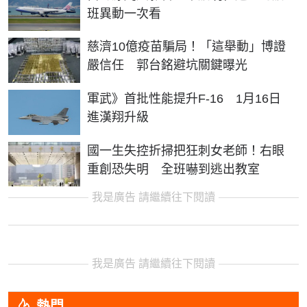
班異動一次看
慈濟10億疫苗騙局！「這舉動」博證
嚴信任 郭台銘避坑關鍵曝光
軍武》首批性能提升F-16 1月16日
進漢翔升級
國一生失控折掃把狂刺女老師！右眼
重創恐失明 全班嚇到逃出教室
我是廣告 請繼續往下閱讀
我是廣告 請繼續往下閱讀
熱門