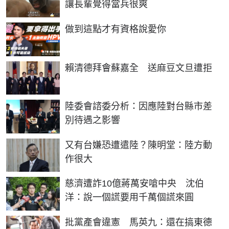
讓長輩覺得當兵很爽
PR
做到這點才有資格說愛你
賴清德拜會蘇嘉全 送麻豆文旦遭拒
陸委會諮委分析：因應陸對台縣市差
別待遇之影響
又有台嫌恐遭遣陸？陳明堂：陸方動
作很大
慈濟遭詐10億蔣萬安嗆中央 沈伯
洋：說一個謊要用千萬個謊來圓
批黨產會違憲 馬英九：還在搞東德