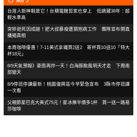
台灣人新神鞋是它！台積電魏哲家也穿上 低調藏38年：超
輕水準高
突猝逝死因成謎！肥大叔暴瘦遭猜抱病工作 團隊宣布開直
播揭真相
本周咖啡優惠！7-11美式拿鐵買2送2 寄杯買10送10「特大
杯18元」
8/9天氣預報》豪雨再炸一天！白海豚颱風明天才走 下周南
部變天
8/9停班停課最新！桃園復興區今早緊急宣布 3縣市停班課
一次看
父親節星巴克大美式75元！星冰樂半價多1杯 買一送一路易
莎咖啡