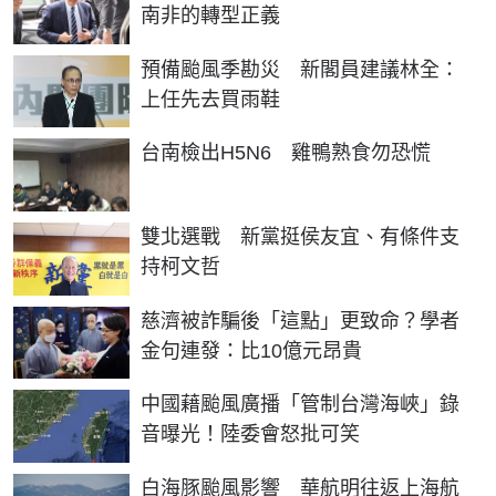
南非的轉型正義
預備颱風季勘災 新閣員建議林全：
上任先去買雨鞋
台南檢出H5N6 雞鴨熟食勿恐慌
雙北選戰 新黨挺侯友宜、有條件支
持柯文哲
慈濟被詐騙後「這點」更致命？學者
金句連發：比10億元昂貴
中國藉颱風廣播「管制台灣海峽」錄
音曝光！陸委會怒批可笑
白海豚颱風影響 華航明往返上海航