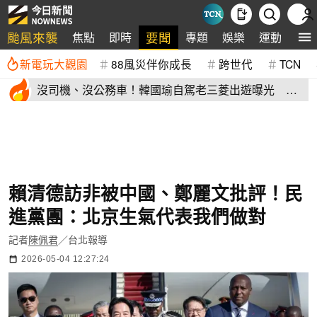
颱風來襲
要聞
焦點
即時
專題
娛樂
運動
全
新電玩大觀園
88風災伴你成長
跨世代
TCN
沒司機、沒公務車！韓國瑜自駕老三菱出遊曝光 私
下模樣掀熱議
賴清德訪非被中國、鄭麗文批評！民
進黨團：北京生氣代表我們做對
記者
陳佩君
／台北報導
2026-05-04 12:27:24