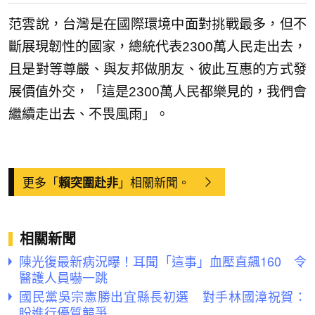
范雲說，台灣是在國際環境中面對挑戰最多，但不
斷展現韌性的國家，總統代表2300萬人民走出去，
且是對等尊嚴、與友邦做朋友、彼此互惠的方式發
展價值外交，「這是2300萬人民都樂見的，我們會
繼續走出去、不畏風雨」。
更多「
」相關新聞。
賴突圍赴非
相關新聞
陳光復最新病況曝！耳聞「這事」血壓直飆160 令
醫護人員嚇一跳
國民黨吳宗憲勝出宜縣長初選 對手林國漳祝賀：
盼進行優質競爭