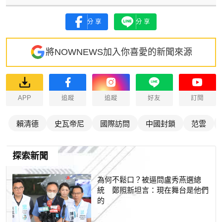
分享
分享
將NOWNEWS加入你喜愛的新聞來源
APP
追蹤
追蹤
好友
訂閱
賴清德
史瓦帝尼
國際訪問
中國封鎖
范雲
探索新聞
為何不鬆口？被逼問盧秀燕選總
統 鄭照新坦言：現在舞台是他們
的