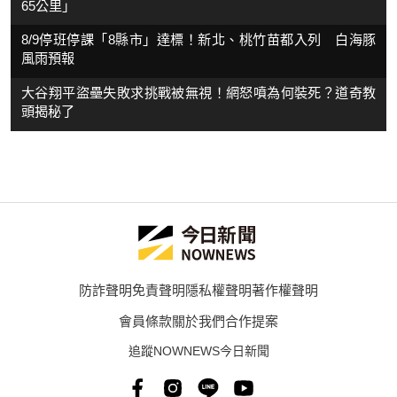
65公里」
8/9停班停課「8縣市」達標！新北、桃竹苗都入列 白海豚
風雨預報
大谷翔平盜壘失敗求挑戰被無視！網怒噴為何裝死？道奇教
頭揭秘了
防詐聲明
免責聲明
隱私權聲明
著作權聲明
會員條款
關於我們
合作提案
追蹤NOWNEWS今日新聞