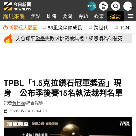
颱風來襲
運動
焦點
即時
要聞
專題
娛樂
全
新電玩大觀園
88風災伴你成長
跨世代
TCN
大谷翔平盜壘失敗求挑戰被無視！網怒噴為何裝死？
道奇教頭揭秘了
TPBL「1.5克拉鑽石冠軍獎盃」現
身 公布季後賽15名執法裁判名單
記者
黃建霖
/綜合報導
2026-05-04 12:44:20