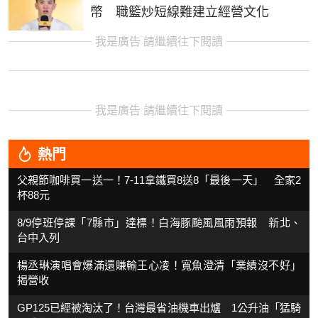
幣 職籃炒短線難建立經營文化
我是廣告 請繼續往下閱讀
我是廣告 請繼續往下閱讀
熱門
父親節咖啡買一送一！7-11拿鐵買8送8「最後一天」 全家2
杯88元
8/9停班停課「7縣市」達標！白海豚颱風風雨預報 新北、
台中入列
楊丞琳演唱會爆滿還賺輸王心凌！寬魚澄清「業績沒不好」
揭營收
GP125已經被淘汰了！台灣最省油機車出爐 1公升油「猛騎