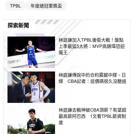
TPBL
年度總冠軍獎盃
探索新聞
林庭謙加入TPBL後衛大戰！盤點
上季最猛5大將：MVP高錦瑋恐迎
魔王
林庭謙傳說中的合約震撼中媒、日
媒 CBA記者：這價碼很久沒聽過
林庭謙去戰神破CBA頂薪？有望超
最高薪阿巴西 1文看TPBL薪資制
度