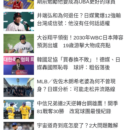
期前勉勵他要成為UBA更好的球員
井端弘和為何退任？日媒驚爆12強輸
台灣成信號：他沒有任何話語權
大谷翔平領銜！2030年WBC日本陣容
預測出爐 19歲游擊大物成亮點
韓國足協「買春換不敗」！德媒、日
媒轟國際恥辱 球評：粗俗落後
MLB／佐佐木朗希老婆為何不曾現
身？日媒分析：可能走松井流路線
中信兄弟連2天逆轉台鋼雄鷹！開季
81戰奪30勝 改寫球團最慢紀錄
宇宙道奇到底怎麼了？2大問題難解