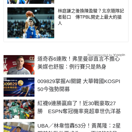
林庭謙之後換陳盈駿？北京隨隊記
者鬆口 傳TPBL開史上最大約搶
人
Recommended by
道奇吞6連敗！弗里曼卻直言不擔心
美媒也舒服：例行賽只是熱身
PR
009829掌握AI關鍵 大華韓國KOSPI
50今強勢開募
紅襪9連勝贏麻了！近30戰豪取27
勝 ESPN奪冠機率竟超車世仇洋基
UBA／林韋愷轟53分！黃萬隆：2星