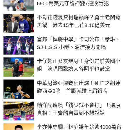
6900萬美元守護神變7連敗戰犯
不肯花錢浪費柯瑞巔峰？勇士老闆背
黑鍋 過去15年已花8.16億美元
富邦「悍將中學」卡司公布！孝琳、
SJ-L.S.S.小隊、溫流接力開唱
卡仔超正女友現身！身份是前美國小
姐 演唱國歌讓大谷翔平也鼓掌
中華男籃亞運賽程出爐！死亡之組連
碰西亞3強 首戰就碰上屆銀牌
麟洋配遭噴「錢少就不會打」！還原
真相：王齊麟自責到不想說話
李亦伸專欄／林庭謙年薪逾4000萬台