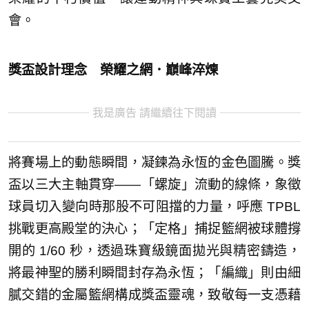
會。
獎盃設計理念 榮耀之網．巔峰淬煉
我是廣告 請繼續往下閱讀
將賽場上的動態瞬間，凝鍊為永恆的金色圖騰。獎
盃以三大主軸貫穿——「螺旋」流動的線條，象徵
球員切入變向時那股不可阻擋的力量，呼應 TPBL
挑戰更高殿堂的決心；「定格」捕捉籃網被球體撐
開的 1/60 秒，透過珠寶級鏡面拋光與精密鑄造，
將最神聖的勝利瞬間封存為永恆；「編織」則由細
膩交錯的金屬籃網構成獎盃靈魂，致敬每一支憑藉