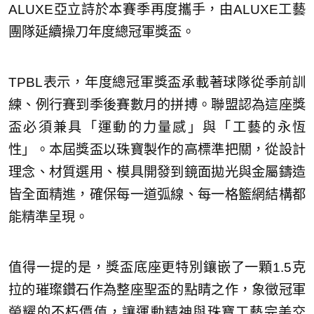
ALUXE亞立詩於本賽季再度攜手，由ALUXE工藝
團隊延續操刀年度總冠軍獎盃。
TPBL表示，年度總冠軍獎盃承載著球隊從季前訓
練、例行賽到季後賽數月的拼搏。聯盟認為這座獎
盃必須兼具「運動的力量感」與「工藝的永恆
性」。本屆獎盃以珠寶製作的高標準把關，從設計
理念、材質選用、模具開發到鏡面拋光與金屬鑄造
皆全面精進，確保每一道弧線、每一格籃網結構都
能精準呈現。
值得一提的是，獎盃底座更特別鑲嵌了一顆1.5克
拉的璀璨鑽石作為整座聖盃的點睛之作，象徵冠軍
榮耀的不朽價值，讓運動精神與珠寶工藝完美交