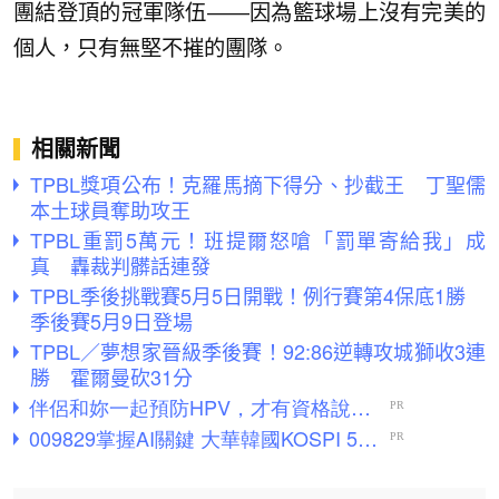
團結登頂的冠軍隊伍——因為籃球場上沒有完美的
個人，只有無堅不摧的團隊。
相關新聞
TPBL獎項公布！克羅馬摘下得分、抄截王 丁聖儒
本土球員奪助攻王
TPBL重罰5萬元！班提爾怒嗆「罰單寄給我」成
真 轟裁判髒話連發
TPBL季後挑戰賽5月5日開戰！例行賽第4保底1勝
季後賽5月9日登場
TPBL／夢想家晉級季後賽！92:86逆轉攻城獅收3連
勝 霍爾曼砍31分