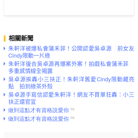
相關新聞
朱軒洋被爆私會蒲禾菲！公開認愛吳卓源 前女友
Cindy限動一片綠
朱軒洋復合吳卓源再爆案外案！拍戲私會蒲禾菲
多重感情線全揭露
吳卓源挨轟小三扶正！朱軒洋舊愛Cindy限動藏亮
點 拍到綠茶外殼
吳卓源手寫信認愛朱軒洋！網友不買單狂轟：小三
扶正還官宣