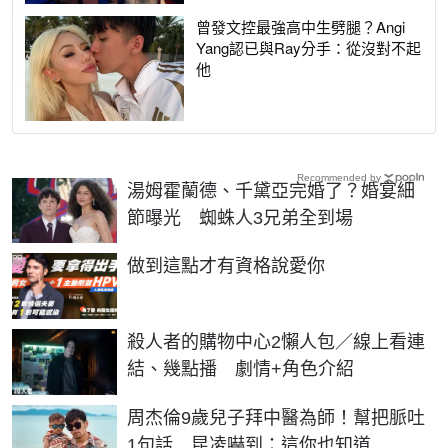
曾發文控最強高中生劈腿？Angi
Yang認已與Ray分手：從沒對不起
他
Recommended by
湯姆霍蘭德、千黛亞完婚了？婚宴細
節曝光 蜘蛛人3兄弟全到場
PR
做到這點才有資格說愛你
殺人者的購物中心2懶人包／線上看連
結、幾點播 劇情+角色介紹
周杰倫9歲兒子拜中醫為師！幫把脈吐
1句話 昆凌嚇到：這你也知道