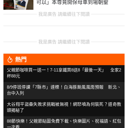
可以」本尊竟開保母車到場朝聖
我是廣告 請繼續往下閱讀
我是廣告 請繼續往下閱讀
熱門
父親節咖啡買一送一！7-11拿鐵買8送8「最後一天」 全家2
杯88元
8/9停班停課「7縣市」達標！白海豚颱風風雨預報 新北、
台中入列
大谷翔平盜壘失敗求挑戰被無視！網怒噴為何裝死？道奇教
頭揭秘了
88節快樂！父親節貼圖免費下載、快樂圖片、祝福語、紅包
一次看