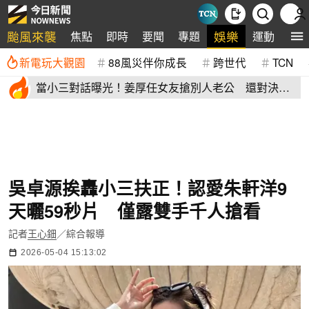
颱風來襲
娛樂
焦點
即時
要聞
專題
運動
全
新電玩大觀園
88風災伴你成長
跨世代
TCN
當小三對話曝光！姜厚任女友搶別人老公 還對決正
宮女兒開酸騷貨
吳卓源挨轟小三扶正！認愛朱軒洋9
天曬59秒片 僅露雙手千人搶看
記者
王心鈿
／綜合報導
2026-05-04 15:13:02