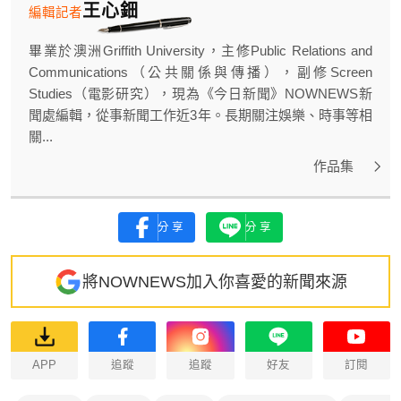
王心鈿
編輯記者
畢業於澳洲Griffith University，主修Public Relations and
Communications（公共關係與傳播），副修Screen
Studies（電影研究），現為《今日新聞》NOWNEWS新
聞處編輯，從事新聞工作近3年。長期關注娛樂、時事等相
關...
作品集
分享
分享
將NOWNEWS加入你喜愛的新聞來源
APP
追蹤
追蹤
好友
訂閱