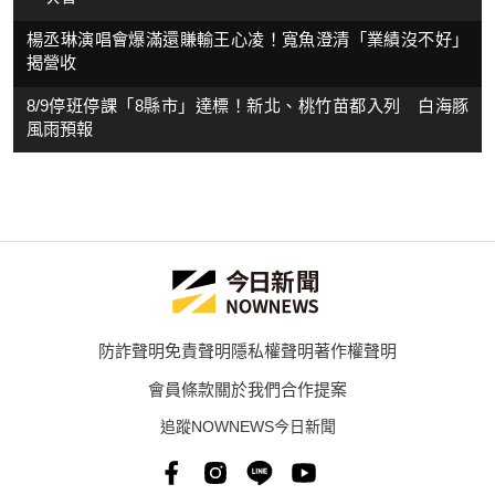
楊丞琳演唱會爆滿還賺輸王心凌！寬魚澄清「業績沒不好」
揭營收
8/9停班停課「8縣市」達標！新北、桃竹苗都入列 白海豚
風雨預報
防詐聲明
免責聲明
隱私權聲明
著作權聲明
會員條款
關於我們
合作提案
追蹤NOWNEWS今日新聞