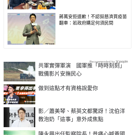
蔣萬安拒道歉！不認挺慈濟買疫苗
翻車：若政府購足何須民間
Recommended by
共軍實彈軍演 國軍推「時時刻刻」
戰備影片安撫民心
PR
做到這點才有資格說愛你
影／蕭美琴、蔡英文都驚訝！沈伯洋
教泡奶「這事」意外成焦點
陳永興出任監察院長！昔痛心喊黃國