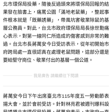
北市環保局投藥，隨後反過頭來將環保局回報的結
果發在臉書上，痛罵公園「滿地老鼠藥」，整起事
件根本就是「既藥誘藥」，帶風坑害敬業除鼠的基
層公務員。對此，台北市政府環保局局長徐世勳痛
心表示，對第一線同仁所造成的傷害感到非常的難
過。台北市長蔣萬安今日受訪表示，從年初開始市
府跨局處一直很認真在處理老鼠問題，這部分還是
要給堅守崗位、敬業付出的基層一個公道。
我是廣告 請繼續往下閱讀
蔣萬安今日下午出席臺北市115年度五一勞動節表
揚大會，並於會前受訪。針對林亮君被週刊爆料設