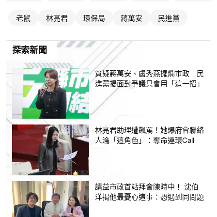
老鼠
林亮君
環保局
蔣萬安
民進黨
探索新聞
質疑蔣萬安、盧秀燕擺爛市政 民
進黨揭面對爭議只會用「這一招」
林亮君助理遭飆罵！她爆府會聯絡
人淪「這角色」：奪命連環Call
請益市政首站拜會陳時中！ 沈伯
洋揭他最憂心這事：恐遇到同問題