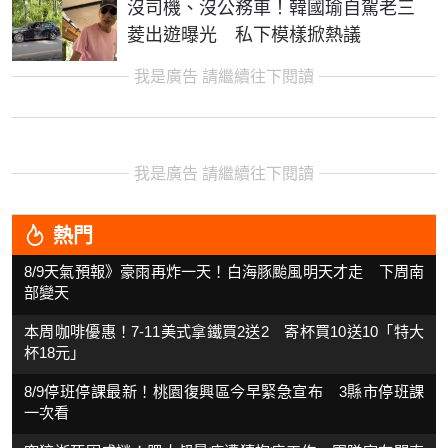
沒司機、沒公務車！韓國瑜自駕老三
菱出遊曝光 私下模樣掀熱議
我是廣告 請繼續往下閱讀
我是廣告 請繼續往下閱讀
熱門
8/9天氣預報》豪雨再炸一天！白海豚颱風明天才走 下周南
部變天
本周咖啡優惠！7-11美式拿鐵買2送2 寄杯買10送10「特大
杯18元」
8/9停班停課最新！桃園復興區今早緊急宣布 3縣市停班課
一次看