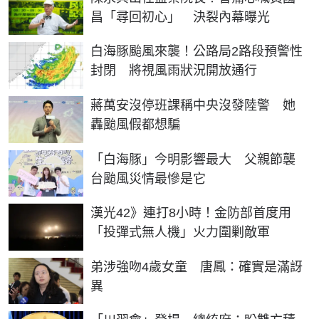
昌「尋回初心」 決裂內幕曝光
白海豚颱風來襲！公路局2路段預警性
封閉 將視風雨狀況開放通行
蔣萬安沒停班課稱中央沒發陸警 她
轟颱風假都想騙
「白海豚」今明影響最大 父親節襲
台颱風災情最慘是它
漢光42》連打8小時！金防部首度用
「投彈式無人機」火力圍剿敵軍
弟涉強吻4歲女童 唐鳳：確實是滿訝
異