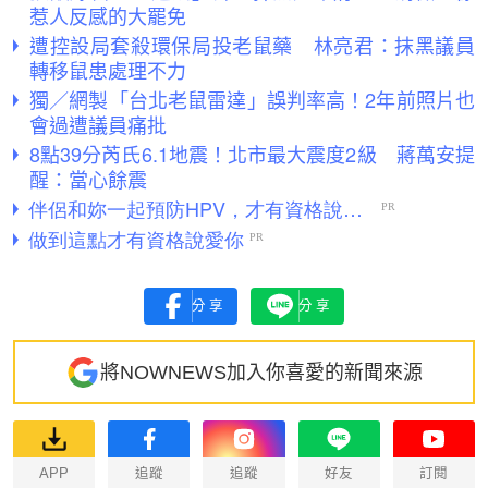
惹人反感的大罷免
遭控設局套殺環保局投老鼠藥 林亮君：抹黑議員
轉移鼠患處理不力
獨／網製「台北老鼠雷達」誤判率高！2年前照片也
會過遭議員痛批
8點39分芮氏6.1地震！北市最大震度2級 蔣萬安提
醒：當心餘震
分享
分享
將NOWNEWS加入你喜愛的新聞來源
APP
追蹤
追蹤
好友
訂閱