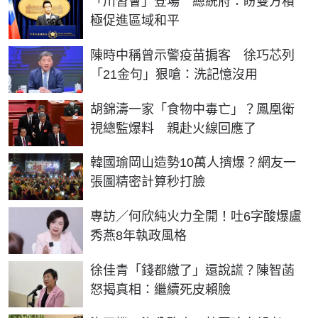
「川習會」登場 總統府：盼雙方積
極促進區域和平
陳時中稱曾示警疫苗掮客 徐巧芯列
「21金句」狠嗆：洗記憶沒用
胡錦濤一家「食物中毒亡」？鳳凰衛
視總監爆料 親赴火線回應了
韓國瑜岡山造勢10萬人擠爆？網友一
張圖精密計算秒打臉
專訪／何欣純火力全開！吐6字酸爆盧
秀燕8年執政風格
徐佳青「錢都繳了」還說謊？陳智菡
怒揭真相：繼續死皮賴臉