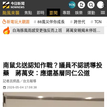
颱風來襲
要聞
焦點
即時
專題
娛樂
運動
全
新電玩大觀園
88風災伴你成長
跨世代
TCN
白海豚風雨感受更強反而上班 蔣萬安親揭未停班課
有這原因
南鼠北送認知作戰？議員不認誘導投
藥 蔣萬安：應還基層同仁公道
記者呂炯昌／台北報導
2026-05-04 17:08:38