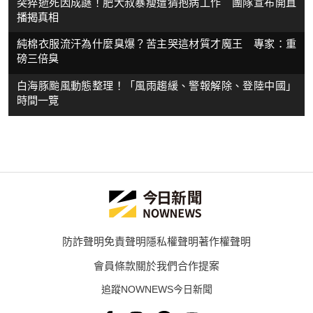
突猝逝死因成謎！肥大叔暴瘦遭猜抱病工作 團隊宣布開直
播揭真相
純棉衣服流汗為什麼臭爆？苦主哭這材質才魔王 專家：重
磅三倍臭
白海豚颱風動態整理！「風雨趨緩、警報解除、登陸中國」
時間一覽
防詐聲明
免責聲明
隱私權聲明
著作權聲明
會員條款
關於我們
合作提案
追蹤NOWNEWS今日新聞