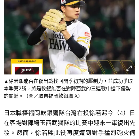
▲徐若熙能否在復出戰找回開季初期的壓制力，並成功爭取
本季第2勝，將是軟銀能否在對陣西武的三連戰中搶下優勢
的關鍵。（圖／取自福岡軟銀鷹 X）
日本職棒福岡軟銀鷹隊台灣右投徐若熙今（4）日
在客場對陣埼玉西武獅隊的比賽中迎來一軍復出先
發。然而，徐若熙此役再度遭到對手猛烈砲火伺