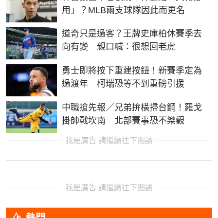
用」？MLB兩支球隊因此而更名
道奇只是過客？王牌史庫柏休賽季去
向有變 親口喊：很想回老虎
勇士即將按下重建按鈕！新賽季定為
過渡年 柯瑞恐等不到重磅引援
中職搶先報／兄弟拚橫掃台鋼！羅戈
掛帥戰坎南 北部賽事恐不樂觀
我是廣告 請繼續往下閱讀
我是廣告 請繼續往下閱讀
熱門