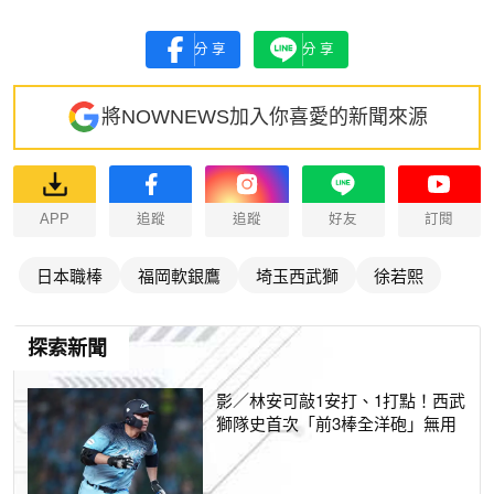
分享
分享
將NOWNEWS加入你喜愛的新聞來源
APP
追蹤
追蹤
好友
訂閱
日本職棒
福岡軟銀鷹
埼玉西武獅
徐若熙
探索新聞
影／林安可敲1安打、1打點！西武
獅隊史首次「前3棒全洋砲」無用