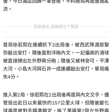
後，今日滿血回歸一軍登板，不料開局再度遭遇亂
流。
我是廣告 請繼續往下閱讀
首局徐若熙在連續抓下2出局後，被西武隊渡部聖
弥敲出安打，隨後面對洋砲內文，一記偏高的滑球
被直接掃出左外野兩分砲；隨後又被林安可、平澤
大河、小島大河與石井一成連續敲出安打，單局痛
失4分。
進入第2局，徐若熙在2出局後再度與內文交手，儘
管投出赴日以來最快的157公里火球，但隨後變化
球再度被對手精準鎖定，挨了單場第2發左外野兩