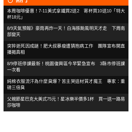
本周咖啡優惠！7-11美式拿鐵買2送2 寄杯買10送10「特大
杯18元」
8/9天氣預報》豪雨再炸一天！白海豚颱風明天才走 下周南
部變天
突猝逝死因成謎！肥大叔暴瘦遭猜抱病工作 團隊宣布開直
播揭真相
8/9停班停課最新！桃園復興區今早緊急宣布 3縣市停班課
一次看
純棉衣服流汗為什麼臭爆？苦主哭這材質才魔王 專家：重
磅三倍臭
父親節星巴克大美式75元！星冰樂半價多1杯 買一送一路易
莎咖啡