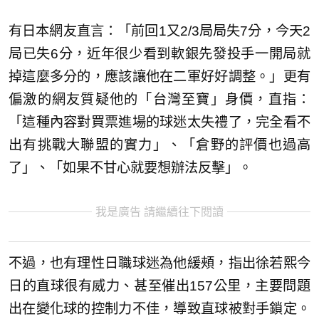
有日本網友直言：「前回1又2/3局局失7分，今天2
局已失6分，近年很少看到軟銀先發投手一開局就
掉這麼多分的，應該讓他在二軍好好調整。」更有
偏激的網友質疑他的「台灣至寶」身價，直指：
「這種內容對買票進場的球迷太失禮了，完全看不
出有挑戰大聯盟的實力」、「倉野的評價也過高
了」、「如果不甘心就要想辦法反擊」。
我是廣告 請繼續往下閱讀
不過，也有理性日職球迷為他緩頰，指出徐若熙今
日的直球很有威力、甚至催出157公里，主要問題
出在變化球的控制力不佳，導致直球被對手鎖定。