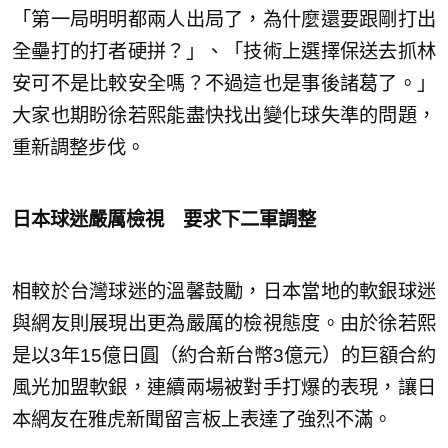
「第一局明明都兩人出局了，為什麼還要跟剛打出
全壘打的打者硬拼？」、「技術上選擇保送去抓林
安可不是比較安全嗎？不過這也是事後諸葛了。」
大家也期盼徐若熙能盡快找出變化球失準的問題，
重新調整步伐。
日本球迷嚴厲檢視 要求下二軍調整
相較於台灣球迷的溫馨鼓勵，日本當地的軟銀球迷
與網友則展現出更為嚴厲的檢視態度。由於徐若熙
是以3年15億日圓（約合新台幣3億元）的巨額合約
風光加盟軟銀，連續兩場被對手打爆的表現，讓日
本網友在雅虎新聞留言板上表達了強烈不滿。