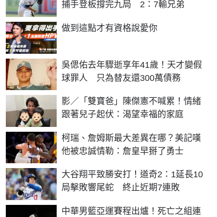
捕手登板撐完九局 2：7輸兄弟
PR
做到這點才有資格說愛你
吳偲佑去年驟逝享年41歲！天才變假
球罪人 只為替友還300萬債務
影／「雙寶爸」陳傑憲不喊累！情緒
跟著兒子起伏：渴望幸福的家庭
柯瑞、詹姆斯最大差異在哪？美記嘆
他被忠誠情勒：詹皇早掰了勇士
大谷翔平致勝安打！道奇2：1延長10
局擊敗響尾蛇 終止近期7連敗
中華男籃亞運賽程出爐！死亡之組連