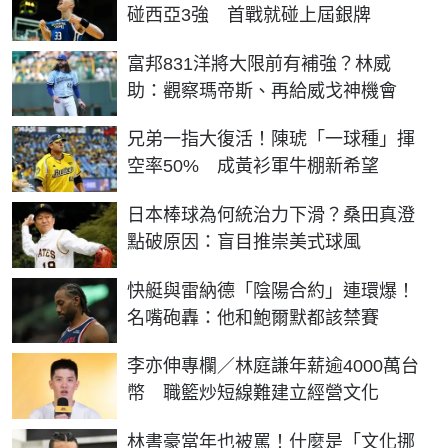
碰西亞3強 首戰就碰上屆銀牌
富邦831洋將大限前有補強？林威
助：觀察瑪帝斯、再給威戈神機會
兄弟一指大復活！陳琥「一球種」揮
空率50% 成黃衫軍牛棚新希望
日本棒球為何統治力下滑？桑田真澄
點破原因：盲目推崇美式球風
快艇與雷納德「陰陽合約」連環爆！
名嘴砲轟：他和鮑爾默都該禁賽
李亦伸專欄／林庭謙年薪逾4000萬台
幣 職籃炒短線難建立經營文化
林書豪當年也被罵！什麼是「文化挪