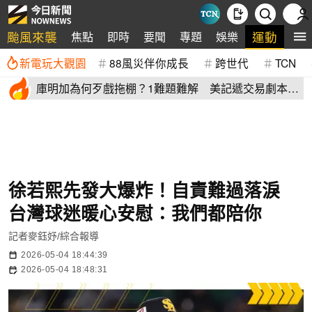
颱風來襲
運動
焦點
即時
要聞
專題
娛樂
全
新電玩大觀園
88風災伴你成長
跨世代
TCN
庫明加為何歹戲拖棚？1難題難解 美記遞交易劇本：
湖人簽4年長約
徐若熙先發大爆炸！自責難過落淚
台灣球迷暖心安慰：我們都陪你
記者麥鈺妤/綜合報導
2026-05-04 18:44:39
2026-05-04 18:48:31