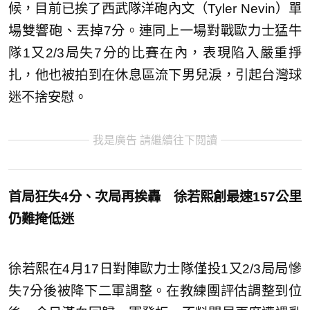
候，目前已挨了西武隊洋砲內文（Tyler Nevin）單
場雙響砲、丟掉7分。連同上一場對戰歐力士猛牛
隊1又2/3局失7分的比賽在內，表現陷入嚴重掙
扎，他也被拍到在休息區流下男兒淚，引起台灣球
迷不捨安慰。
我是廣告 請繼續往下閱讀
首局狂失4分、次局再挨轟 徐若熙創最速157公里
仍難掩低迷
徐若熙在4月17日對陣歐力士隊僅投1又2/3局局慘
失7分後被降下二軍調整。在教練團評估調整到位