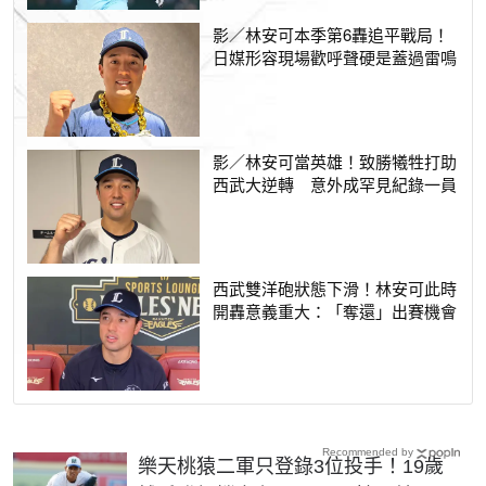
影／林安可本季第6轟追平戰局！
日媒形容現場歡呼聲硬是蓋過雷鳴
影／林安可當英雄！致勝犧牲打助
西武大逆轉 意外成罕見紀錄一員
西武雙洋砲狀態下滑！林安可此時
開轟意義重大：「奪還」出賽機會
Recommended by
樂天桃猿二軍只登錄3位投手！19歲