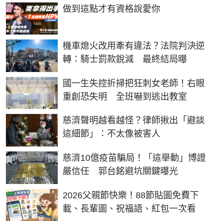
PR
做到這點才有資格說愛你
機車熄火改用牽有違法？法院判決逆
轉：騎士罰款銳減 最終結局曝
國一生失控折掃把狂刺女老師！右眼
重創恐失明 全班嚇到逃出教室
慈濟聲明越看越怪？律師揪出「避談
這細節」：不太像被害人
慈濟10億疫苗騙局！「這舉動」博證
嚴信任 郭台銘避坑關鍵曝光
2026父親節快樂！88節貼圖免費下
載、長輩圖、祝福語、紅包一次看