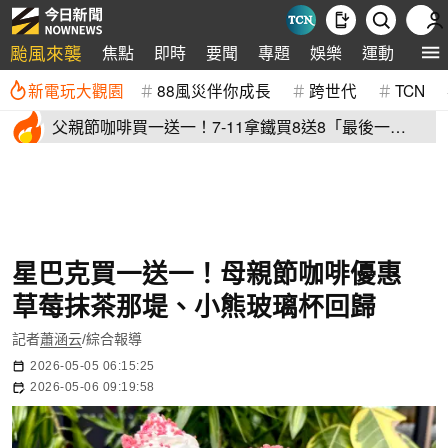
颱風來襲
焦點
即時
要聞
專題
娛樂
運動
全球
新電玩大觀園
88風災伴你成長
跨世代
TCN
父親節咖啡買一送一！7-11拿鐵買8送8「最後一
天」 全家2杯88元
星巴克買一送一！母親節咖啡優惠
草莓抹茶那堤、小熊玻璃杯回歸
記者
蕭涵云
/綜合報導
2026-05-05 06:15:25
2026-05-06 09:19:58