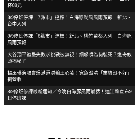
杯88元
8/9停班停課「7縣市」達標！白海豚颱風風雨預報 新北、
台中入列
8/9停班停課「8縣市」達標！新北、桃竹苗都入列 白海豚
風雨預報
大谷翔平盜壘失敗求挑戰被無視！網怒噴為何裝死？道奇教
頭揭秘了
楊丞琳演唱會爆滿還賺輸王心凌！寬魚澄清「業績沒不好」
揭營收
8/9停班停課最新通知／今晚白海豚風雨最猛！連江縣宣布9
日停班課