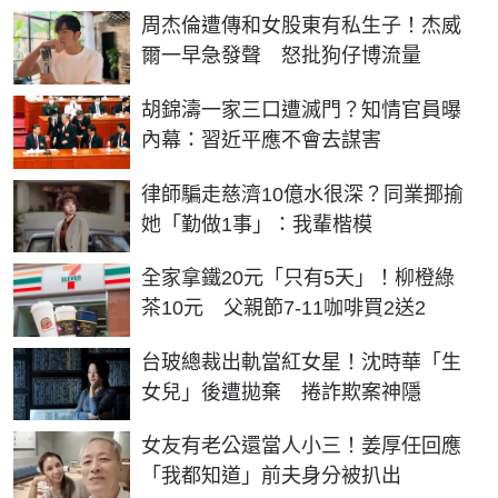
周杰倫遭傳和女股東有私生子！杰威
爾一早急發聲 怒批狗仔博流量
胡錦濤一家三口遭滅門？知情官員曝
內幕：習近平應不會去謀害
律師騙走慈濟10億水很深？同業揶揄
她「勤做1事」：我輩楷模
全家拿鐵20元「只有5天」！柳橙綠
茶10元 父親節7-11咖啡買2送2
台玻總裁出軌當紅女星！沈時華「生
女兒」後遭拋棄 捲詐欺案神隱
女友有老公還當人小三！姜厚任回應
「我都知道」前夫身分被扒出