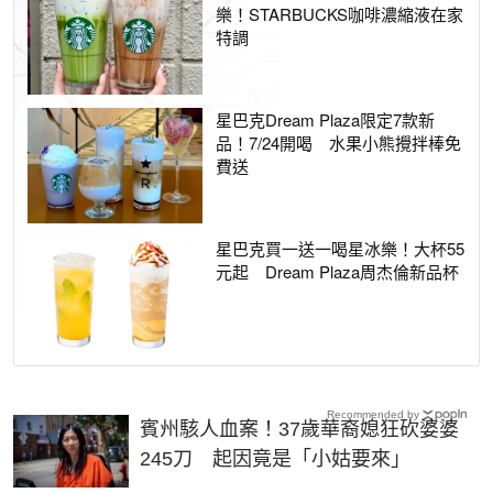
樂！STARBUCKS咖啡濃縮液在家
特調
星巴克Dream Plaza限定7款新
品！7/24開喝 水果小熊攪拌棒免
費送
星巴克買一送一喝星冰樂！大杯55
元起 Dream Plaza周杰倫新品杯
Recommended by
賓州駭人血案！37歲華裔媳狂砍婆婆
245刀 起因竟是「小姑要來」