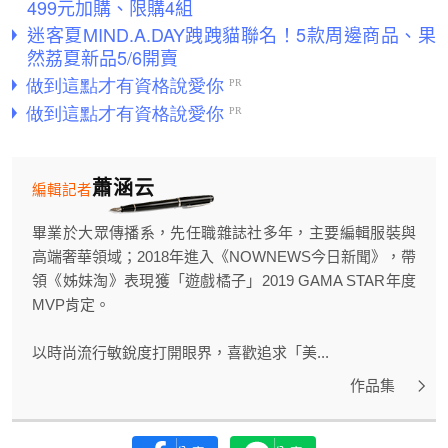
499元加購、限購4組
迷客夏MIND.A.DAY跩跩貓聯名！5款周邊商品、果
然荔夏新品5/6開賣
蕭涵云
編輯記者
畢業於大眾傳播系，先任職雜誌社多年，主要編輯服裝與
高端奢華領域；2018年進入《NOWNEWS今日新聞》，帶
領《姊妹淘》表現獲「遊戲橘子」2019 GAMA STAR年度
MVP肯定。
以時尚流行敏銳度打開眼界，喜歡追求「美...
作品集