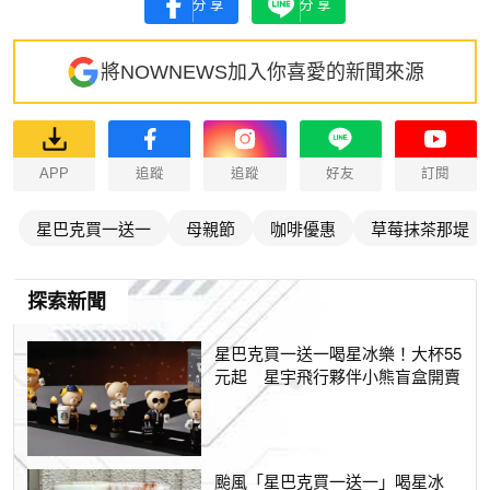
分享
分享
將NOWNEWS加入你喜愛的新聞來源
APP
追蹤
追蹤
好友
訂閱
星巴克買一送一
母親節
咖啡優惠
草莓抹茶那堤
探索新聞
星巴克買一送一喝星冰樂！大杯55
元起 星宇飛行夥伴小熊盲盒開賣
颱風「星巴克買一送一」喝星冰