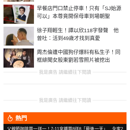
早餐店門口禁止停車！只有「SJ始源
可以」本尊竟開保母車到場朝聖
徐子翔輕生！譚以欣118字發聲 他
曾吐：活到49歲才找到真愛
周杰倫遭中國狗仔爆料有私生子！同
框緋聞女股東劉若雪照片被挖出
我是廣告 請繼續往下閱讀
我是廣告 請繼續往下閱讀
熱門
父親節咖啡買一送一！7-11拿鐵買8送8「最後一天」 全家2