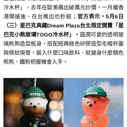
冷水杯」，去年在歐美飆出破萬元炒價，一月繼香
港開搶後、在台推出也秒殺；
官方表示，5月6日
（三）星巴克典藏Dream Plaza台北限定開賣「星
巴克小熊玻璃TOGO冷水杯」，
圓潤可愛的透明玻
璃熊熊造型瓶身，搭配經典綠色矽膠造型毛帽杯蓋
與條紋吸管，裝入什麼口味飲料、就變身什麼顏色
熊熊，鐵粉把握機會入手。