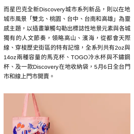
而星巴克全新Discovery城市系列新品，則
以在地
城市風景「雙北、桃園、
台中、台南和高雄」為靈
感主題，以插畫筆觸勾勒出標誌性地景元素與各城
獨有的人文節奏，領略高山、濱海，從都會天際
線、穿梭
歷史街區的特有記憶，全系列共有2oz與
14oz兩種容量的馬克杯、TOGO冷水
杯與不鏽鋼
杯、及一款Discovery在地收納袋，5月6日全台門
市和線
上門市開賣。