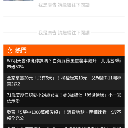
我是廣告 請繼續往下閱讀
我是廣告 請繼續往下閱讀
熱門
8/7明天會停班停課嗎？白海豚暴風侵襲率飆升 北北基6縣
市破50%
全家拿鐵20元「只有5天」！柳橙綠茶10元 父親節7-11咖啡
買2送2
71歲姜厚任認愛小24歲女友！她3歲確信「累世情緣」小一寫
信示愛
發票「5張中1000萬都沒領」！消費地點、明細速看 9/7不
領全充公