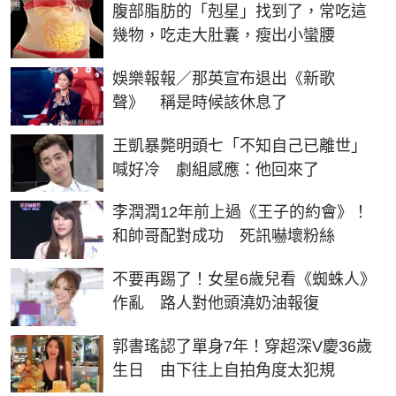
PR
腹部脂肪的「剋星」找到了，常吃這
幾物，吃走大肚囊，瘦出小蠻腰
娛樂報報／那英宣布退出《新歌
聲》 稱是時候該休息了
王凱暴斃明頭七「不知自己已離世」
喊好冷 劇組感應：他回來了
李潤潤12年前上過《王子的約會》！
和帥哥配對成功 死訊嚇壞粉絲
不要再踢了！女星6歲兒看《蜘蛛人》
作亂 路人對他頭澆奶油報復
郭書瑤認了單身7年！穿超深V慶36歲
生日 由下往上自拍角度太犯規