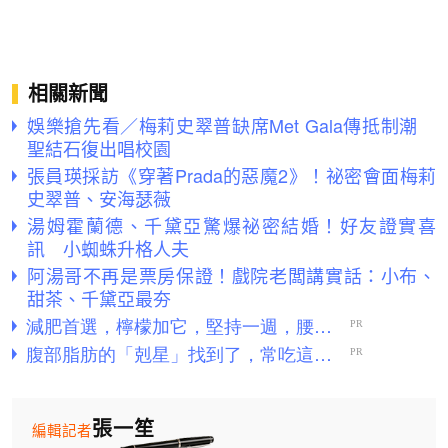
相關新聞
娛樂搶先看／梅莉史翠普缺席Met Gala傳抵制潮
聖結石復出唱校園
張員瑛採訪《穿著Prada的惡魔2》！祕密會面梅莉
史翠普、安海瑟薇
湯姆霍蘭德、千黛亞驚爆祕密結婚！好友證實喜
訊 小蜘蛛升格人夫
阿湯哥不再是票房保證！戲院老闆講實話：小布、
甜茶、千黛亞最夯
張一笙
編輯記者