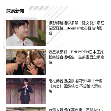
探索新聞
攝影師跳槽李多慧！建文剪片爆紅
業配狂接 Joeman吐心聲怕他離
職
追星被網暴！ENHYPEN日本正妹
粉絲疑直播輕生 生前畫面全網瘋
傳
南柱赫曾遭控霸凌同學6年！今帶
《東宮》回歸親吐:不想給人添麻
煩
台灣人買爆20萬台車！不開Altis、