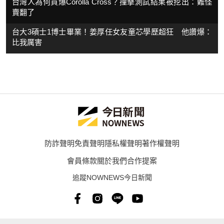
台灣人為何買爆Corolla Cross？撞擊測試結果被挖出：難怪
賣翻了
台大3碩士1博士畢業！姜厚任女友童芯學歷超狂 他讚爆：
比我厲害
防詐聲明
免責聲明
隱私權聲明
著作權聲明
會員條款
關於我們
合作提案
追蹤NOWNEWS今日新聞