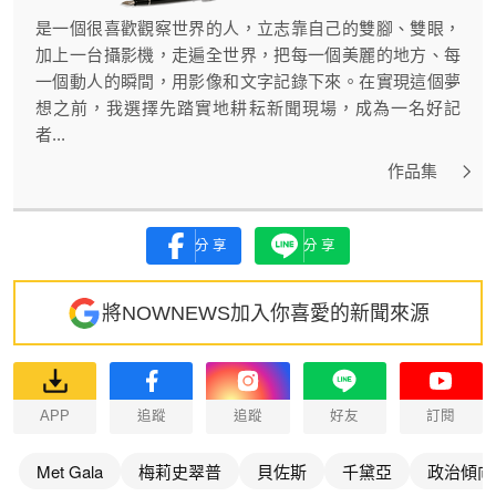
是一個很喜歡觀察世界的人，立志靠自己的雙腳、雙眼，
加上一台攝影機，走遍全世界，把每一個美麗的地方、每
一個動人的瞬間，用影像和文字記錄下來。在實現這個夢
想之前，我選擇先踏實地耕耘新聞現場，成為一名好記
者...
作品集
分享
分享
將NOWNEWS加入你喜愛的新聞來源
APP
追蹤
追蹤
好友
訂閱
Met Gala
梅莉史翠普
貝佐斯
千黛亞
政治傾向