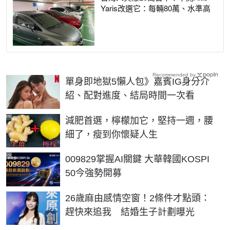
Yaris改選它：每輛80萬、水準高
Recommended by
單身即地獄5懶人包》嘉賓IG身分介
紹、配對進度、結局時間一次看
PR
減肥首選，檸檬加它，堅持一週，腰
細了，瘦到你懷疑人生
PR
009829掌握AI關鍵 大華韓國KOSPI
50今強勢開募
26歲麻由感情空窗！2條件才點頭：
趕快來追我 結婚生子計劃曝光