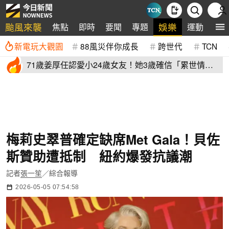
颱風來襲
娛樂
焦點
即時
要聞
專題
運動
全
新電玩大觀園
88風災伴你成長
跨世代
TCN
71歲姜厚任認愛小24歲女友！她3歲確信「累世情
緣」小一寫信示愛
梅莉史翠普確定缺席Met Gala！貝佐
斯贊助遭抵制 紐約爆發抗議潮
記者
張一笙
／綜合報導
2026-05-05 07:54:58