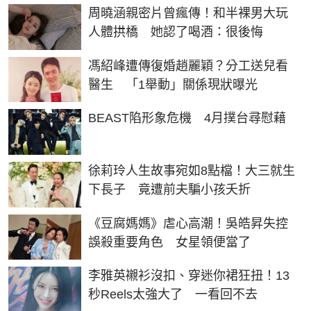
周曉涵親密片曾瘋傳！和半裸男大玩
人體拱橋 她認了喝酒：很後悔
馮紹峰遭傳復婚趙麗穎？分工送兒看
醫生 「1舉動」關係現狀曝光
BEAST陷形象危機 4月撲台尋慰藉
徐莉玲人生故事宛如8點檔！大三就生
下長子 竟遭前夫騙小孩夭折
《豆腐媽媽》虐心高潮！吳皓昇失控
誤殺重要角色 女星領便當了
李雅英襯衫沒扣、穿迷你裙狂扭！13
秒Reels太強大了 一看回不去