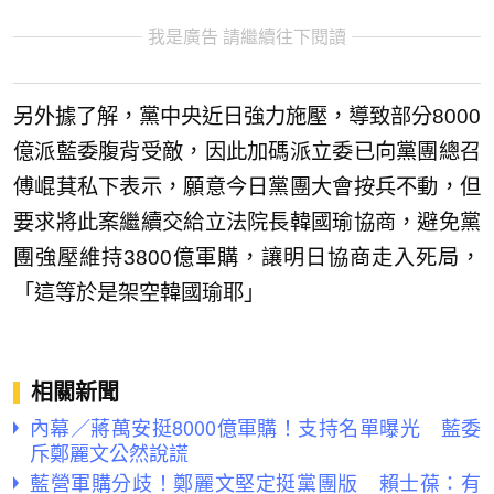
我是廣告 請繼續往下閱讀
另外據了解，黨中央近日強力施壓，導致部分8000
億派藍委腹背受敵，因此加碼派立委已向黨團總召
傅崐萁私下表示，願意今日黨團大會按兵不動，但
要求將此案繼續交給立法院長韓國瑜協商，避免黨
團強壓維持3800億軍購，讓明日協商走入死局，
「這等於是架空韓國瑜耶」
相關新聞
內幕／蔣萬安挺8000億軍購！支持名單曝光 藍委
斥鄭麗文公然說謊
藍營軍購分歧！鄭麗文堅定挺黨團版 賴士葆：有