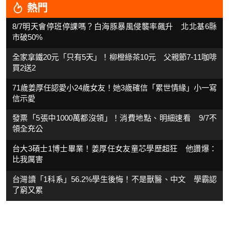
熱門
8/7明天會停班停課嗎？白海豚暴風侵襲率飆升 北北基6縣
市破50%
全家拿鐵20元「只有5天」！柳橙綠茶10元 父親節7-11咖啡
買2送2
71歲姜厚任認愛小24歲女友！她3歲確信「累世情緣」小一寫
信示愛
發票「5張中1000萬都沒領」！消費地點、明細速看 9/7不
領全充公
台大3碩士1博士畢業！姜厚任女友童芯學歷超狂 他讚爆：
比我厲害
台灣讀「1科系」56.2%學生後悔！不是獸醫、中文 學霸認
了窮又累