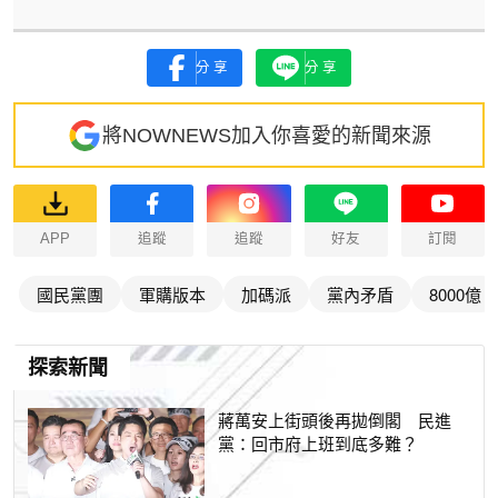
分享
分享
將NOWNEWS加入你喜愛的新聞來源
APP
追蹤
追蹤
好友
訂閱
國民黨團
軍購版本
加碼派
黨內矛盾
8000億
探索新聞
蔣萬安上街頭後再拋倒閣 民進
黨：回市府上班到底多難？