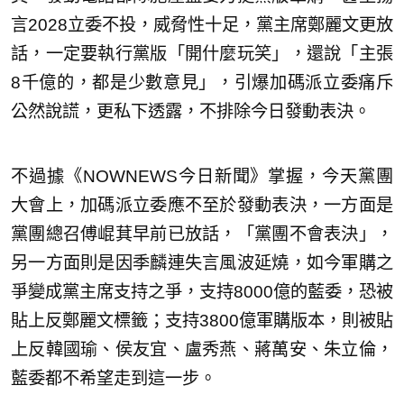
言2028立委不投，威脅性十足，黨主席鄭麗文更放
話，一定要執行黨版「開什麼玩笑」，還說「主張
8千億的，都是少數意見」，引爆加碼派立委痛斥
公然說謊，更私下透露，不排除今日發動表決。
不過據《NOWNEWS今日新聞》掌握，今天黨團
大會上，加碼派立委應不至於發動表決，一方面是
黨團總召傅崐萁早前已放話，「黨團不會表決」，
另一方面則是因季麟連失言風波延燒，如今軍購之
爭變成黨主席支持之爭，支持8000億的藍委，恐被
貼上反鄭麗文標籤；支持3800億軍購版本，則被貼
上反韓國瑜、侯友宜、盧秀燕、蔣萬安、朱立倫，
藍委都不希望走到這一步。