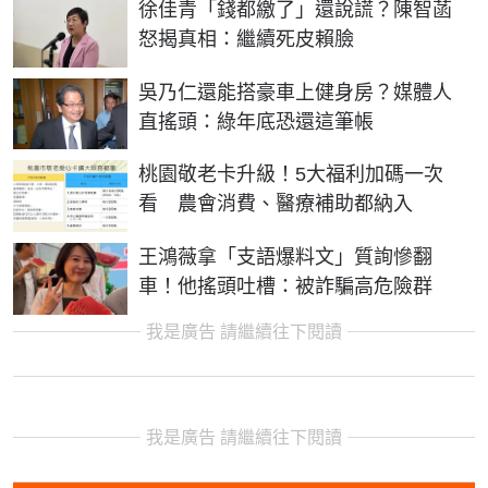
徐佳青「錢都繳了」還說謊？陳智菡
怒揭真相：繼續死皮賴臉
吳乃仁還能搭豪車上健身房？媒體人
直搖頭：綠年底恐還這筆帳
桃園敬老卡升級！5大福利加碼一次
看 農會消費、醫療補助都納入
王鴻薇拿「支語爆料文」質詢慘翻
車！他搖頭吐槽：被詐騙高危險群
我是廣告 請繼續往下閱讀
我是廣告 請繼續往下閱讀