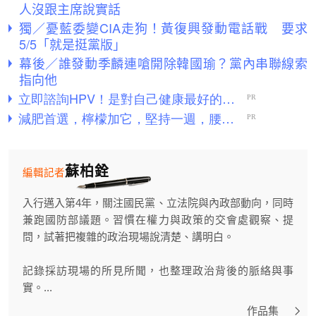
人沒跟主席說實話
獨／憂藍委變CIA走狗！黃復興發動電話戰 要求
5/5「就是挺黨版」
幕後／誰發動季麟連嗆開除韓國瑜？黨內串聯線索
指向他
蘇柏銓
編輯記者
入行邁入第4年，關注國民黨、立法院與內政部動向，同時
兼跑國防部議題。習慣在權力與政策的交會處觀察、提
問，試著把複雜的政治現場說清楚、講明白。
記錄採訪現場的所見所聞，也整理政治背後的脈絡與事
實。...
作品集