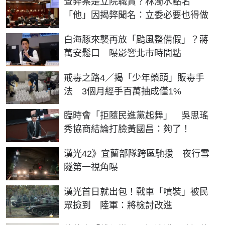
查弊案是立院職責？林濁水點名
「他」因揭弊聞名：立委必要也得做
白海豚來襲再放「颱風整備假」？蔣
萬安鬆口 曝影響北市時間點
戒毒之路4／揭「少年藥頭」販毒手
法 3個月經手百萬抽成僅1%
臨時會「拒隨民進黨起舞」 吳思瑤
秀協商結論打臉黃國昌：夠了！
漢光42》宜蘭部隊跨區馳援 夜行雪
隧第一視角曝
漢光首日就出包！戰車「噴裝」被民
眾撿到 陸軍：將檢討改進