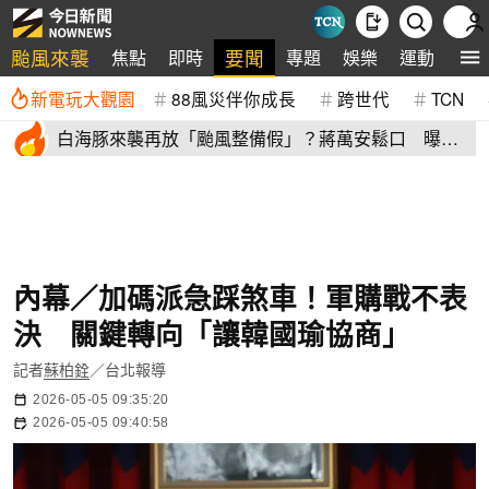
颱風來襲
要聞
焦點
即時
專題
娛樂
運動
全
新電玩大觀園
88風災伴你成長
跨世代
TCN
白海豚來襲再放「颱風整備假」？蔣萬安鬆口 曝這2
天影響北市
內幕／加碼派急踩煞車！軍購戰不表
決 關鍵轉向「讓韓國瑜協商」
記者
蘇柏銓
／台北報導
2026-05-05 09:35:20
2026-05-05 09:40:58