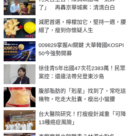
了」 再轟京華城案：清清白白
PR
減肥首選，檸檬加它，堅持一週，腰
細了，瘦到你懷疑人生
PR
009829掌握AI關鍵 大華韓國KOSPI
50今強勢開募
徐佳青5年出國47次花2383萬！民眾
黨控：還違法帶兒登東沙島
PR
腹部脂肪的「剋星」找到了，常吃這
幾物，吃走大肚囊，瘦出小蠻腰
台大醫院研究！打瘦瘦針減重「可降
13種癌症風險」