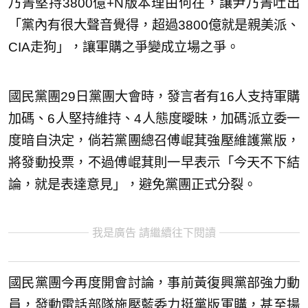
乃菁堅持3800億+N版本理由何在，讓尹乃菁吐出
「黨內有很大聲音覺得，超過3800億就是親美派、
CIA走狗」，讓軍購之爭變成立場之爭。
國民黨團29日黨團大會時，發言者有16人支持軍購
加碼、6人堅持維持、4人態度曖昧，加碼派立委一
度暗自決定，倘若黨團總召傅崐萁強壓維護黨版，
將發動投票，不過傅崐萁則一早表示「今天不下結
論，就是表達意見」，避免黨團正式分裂。
我是廣告 請繼續往下閱讀
國民黨團今再度開會討論，事前黃復興黨部強力動
員，發動電話部隊施壓藍委力挺黨版軍購，甚至揚