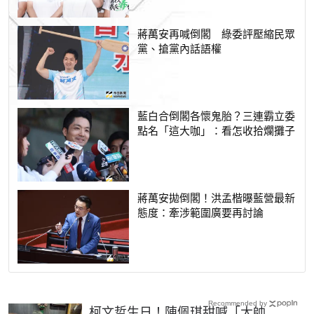
蔣萬安再喊倒閣 綠委評壓縮民眾
黨、搶黨內話語權
藍白合倒閣各懷鬼胎？三連霸立委
點名「這大咖」：看怎收拾爛攤子
蔣萬安拋倒閣！洪孟楷曝藍營最新
態度：牽涉範圍廣要再討論
Recommended by
柯文哲生日！陳佩琪甜喊「太帥