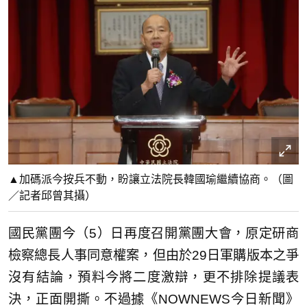
▲加碼派今按兵不動，盼讓立法院長韓國瑜繼續協商。（圖
／記者邱曾其攝）
國民黨團今（5）日再度召開黨團大會，原定研商
檢察總長人事同意權案，但由於29日軍購版本之爭
沒有結論，預料今將二度激辯，更不排除提議表
決，正面開撕。不過據《NOWNEWS今日新聞》