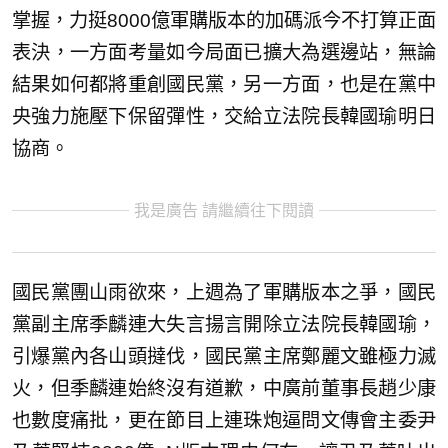
掌握，力挺8000億軍購版本的加碼派今不打算正面
表決，一方面考量如今局面已擴大為選邊站，無論
結果如何都將重創國民黨，另一方面，也是在黨中
央強力施壓下保留彈性，交給立法院長韓國瑜明日
協商。
我是廣告 請繼續往下閱讀
國民黨團山雨欲來，上週為了軍購版本之爭，國民
黨副主席季麟連大失言揚言開除立法院長韓國瑜，
引爆黨內各山頭撻伐，國民黨主席鄭麗文雖極力滅
火，但季麟連始終沒有道歉，中廣前董事長趙少康
也數度痛批，更在節目上連珠炮逼問文傳會主委尹