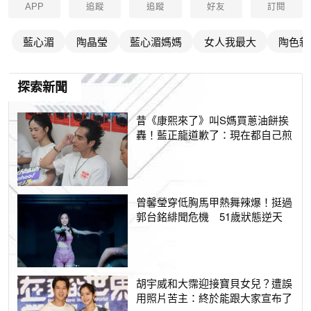
APP
追蹤
追蹤
好友
訂閱
藍心湄
陶晶瑩
藍心湄媽媽
女人我最大
陶色新
探索新聞
昔《康熙來了》叫S媽買蔥油餅挨
轟！藍正龍道歉了：現在都自己煎
曾馨瑩穿低胸馬甲熱舞辣爆！挺過
郭台銘緋聞危機 51歲狀態逆天
胡宇威和大霈迎接寶貝女兒？遭誤
用照片苦主：終於能跟大家宣布了