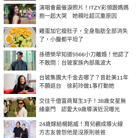
演唱會最催淚照片！ITZY彩領跟媽媽
抱一起大哭 她親吐超沉重原因
PR
雞蛋加它瘦肚子，全身脂肪全部消失
了，小腹都平坦了
孫德榮早知道5566小刀離婚！他認了
不敢問：台玻家族內部風波大
台玻集團大千金去哪了？昔赴美11年
不願返台 徐莉玲做1事打動她
交往千億富商幫生3子！38歲女星無
緣豪門 認愛大9歲導演近況曝光
24歲嫁給楊銘威！育兒觀成導火線
方志友曾怨他是沒原則爸爸