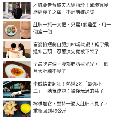
才喊要告台玻夫人徐莉玲！邱瓈寬見
歷經喪子之痛 不計前嫌送暖
PR
肚腩一抓一大把，只需1個雞蛋，用一
個瘦一個
富婆拍短劇自肥加60場吻戲！鍾宇飛
遭伸舌頭 忍著演完竟被下架了
PR
早晨吃這個，腹部脂肪掉光光，一個
月大肚腩不見了
李威情史超狂！熱戀2名「最強小
三」 她氣炸認：被你玩過的婊子
PR
檸檬加它，堅持一週大肚腩不見了，
重新回到45公斤