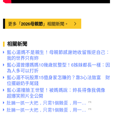
更多「
」相關新聞。
2026母親節
相關新聞
藍心湄媽不是親生！母親節感謝她收留叛逆自己：
我的世界只有妳
藍心湄曾爆媽媽10幾歲就整型！6姊妹都長一樣：因
為人多可以打折
藍心湄不玩股票15億身家怎賺的？靠3心法致富 財
位擺爺奶手尾錢
藍心湄撞臉王世堅！被媽媽說：妳長得像我偶像
超爆笑照片全公開