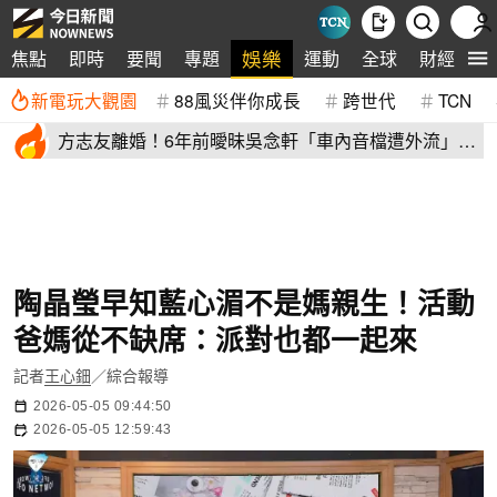
娛樂
焦點
即時
要聞
專題
運動
全球
財經
生
新電玩大觀園
88風災伴你成長
跨世代
TCN
方志友離婚！6年前曖昧吳念軒「車內音檔遭外流」
喊：沒人看得到
陶晶瑩早知藍心湄不是媽親生！活動
爸媽從不缺席：派對也都一起來
記者
王心鈿
／綜合報導
2026-05-05 09:44:50
2026-05-05 12:59:43