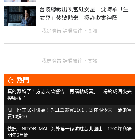
台玻總裁出軌當紅女星！沈時華「生
女兒」後遭拋棄 捲詐欺案神隱
我是廣告 請繼續往下閱讀
我是廣告 請繼續往下閱讀
熱門
真的離婚了！方志友曾警告「再講就成真」 楊銘威酒後失
控嚇孩子
周一開工咖啡優惠！7-11拿鐵買1送1：寄杯限今天 萊爾富
買10送10
快訊／NITORI MALL海外第一家進駐台北圓山 1700坪商場
明年3月開