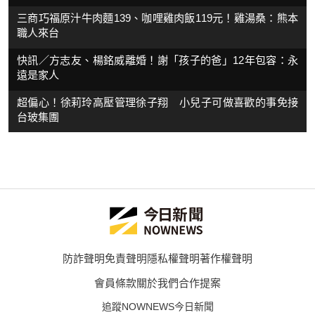
三商巧福原汁牛肉麵139、咖哩雞肉飯119元！雞湯桑：熊本
職人來台
快訊／方志友、楊銘威離婚！謝「孩子的爸」12年包容：永
遠是家人
超偏心！徐莉玲高壓管理徐子翔 小兒子可做喜歡的事免接
台玻集團
防詐聲明
免責聲明
隱私權聲明
著作權聲明
會員條款
關於我們
合作提案
追蹤NOWNEWS今日新聞