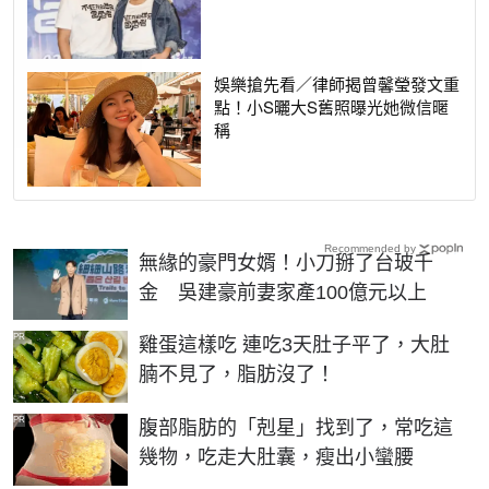
娛樂搶先看／律師揭曾馨瑩發文重
點！小S曬大S舊照曝光她微信暱
稱
Recommended by
無緣的豪門女婿！小刀掰了台玻千
金 吳建豪前妻家產100億元以上
PR
雞蛋這樣吃 連吃3天肚子平了，大肚
腩不見了，脂肪沒了！
PR
腹部脂肪的「剋星」找到了，常吃這
幾物，吃走大肚囊，瘦出小蠻腰