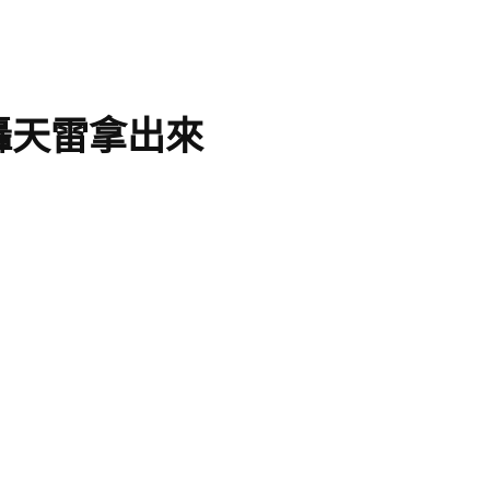
轟天雷拿出來