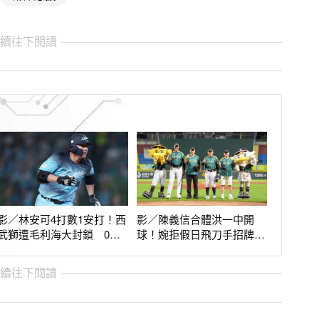
繼續往下閱讀
影／林安可4打數1安打！西
影／陳義信合體洪一中開
武獅遭毛利海大封鎖 0：8
球！婉拒假日飛刀手招牌拉
慘敗羅德海洋
弓親曝原因
繼續往下閱讀