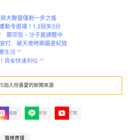
 與大聯盟僅剩一步之遙
勒令退場！1.2局失3分
安 鄭宗哲、沙子宸調整中
無安打 破天使時期最差紀錄
WS加入你喜愛的新聞來源
追蹤
好友
訂閱
職棒應援