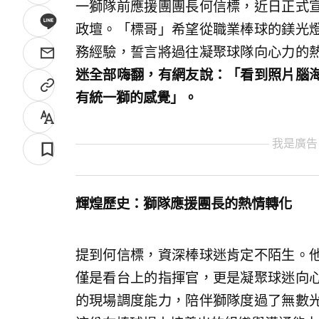
一獅隊前應援團團長何信標，近日正式
政壇。「標哥」希望從職業棒球的鎂光
務經驗，誓言將過往凝聚球隊向心力的
迷全部嗨翻，有網友說：「看到照片腦
有統一獅的感覺」。
我是廣告
輝煌歷史：獅隊應援團長的熱情轉化
提到何信標，資深棒球迷肯定不陌生。
僅是看台上的指揮官，更是凝聚球迷向
的現場調度能力，陪伴獅隊度過了無數