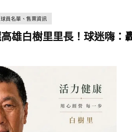
、球員名單、售票資訊
選高雄白樹里里長！球迷嗨：