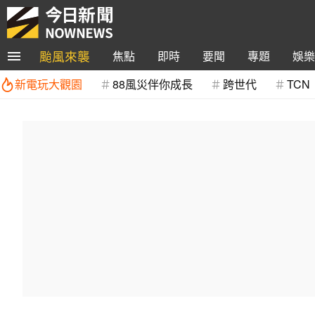
颱風來襲
焦點
即時
要聞
專題
娛樂
新電玩大觀園
88風災伴你成長
跨世代
TCN