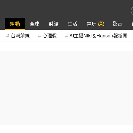
運動
全球
財經
生活
電玩
影音
台灣前線
心理假
AI主播Niki＆Hanson報新聞