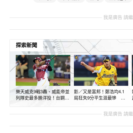
我是廣告 請
探索新聞
樂天威克9戰3轟、威能帝並
影／又是富邦！鄭浩均4.1
列隊史最多勝洋投！台鋼輸
局狂失9分平生涯最慘 本
球平尷尬紀錄
季2度遭悍將KO
我是廣告 請