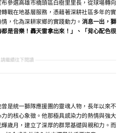
宣布參選高雄市橋頭區白樹里里長，從球場轉向
燈轉戰在地基層服務，憑藉著深耕社區多年的實
熱情，化為深耕家鄉的實踐動力。
消息一出，獅
海都是音樂！轟天雷拿出來！」、「背心配色很
 請繼續往下閱讀
他曾是統一獅隊應援團的靈魂人物，長年以來不
心力的核心象徵。他那極具感染力的熱情與強大
光輝歲月，建立了深厚的群眾基礎與親和力。而