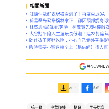
相關新聞
莊陳仲敖好表現被看到了！再度重返3A
孫易磊先發搭檔林家正 卻因頭部觸身球遭
林盛恩4局飆4K奪勝！柯敬賢先發4棒敲
大谷翔平陷入生涯最長低潮！連23打席
將NOWNE
APP
追蹤
統一獅
中華職棒
標哥
里長選舉