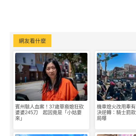
網友看什麼
賓州駭人血案！37歲華裔媳狂砍
機車熄火改用牽有
婆婆245刀 起因竟是「小姑要
決逆轉：騎士罰款
來」
局曝
PR