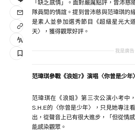
「缺乏感情」。面對嚴厲點評，曾沛慈
隊員間的情誼。提到曾沛慈與范瑋琪的緣
是素人並參加選秀節目《超級星光大
天〉，獲得觀眾好評。
我是廣告
范瑋琪參戰《浪姐7》演唱〈你曾是少年
范瑋琪在《浪姐》第三次公演小考中
S.H.E的〈你曾是少年〉，只見她專
出，從聲音上已有很大進步，「但從情感
能感染觀眾。