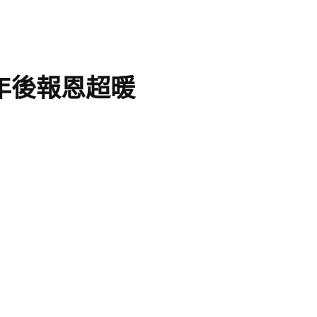
年後報恩超暖