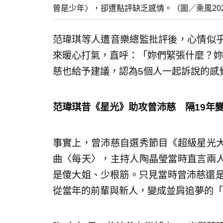
曾是少年〉，卻遭點評缺乏感情。（圖／乘風20
范瑋琪等人遭音樂總監批評後，心情似
來暖心打氣，直呼：「妳們緊張什麼？妳
慈也給予建議，認為5個人一起訴說的感
范瑋琪昔《星光》助攻曾沛慈 隔19年
事實上，曾沛慈自選秀節目《超級星光
曲〈每天〉，主持人陶晶瑩當時直言兩
是傻大姐、少根筋。只見當時曾沛慈還是
從當年的前輩與新人，變成並肩追夢的「