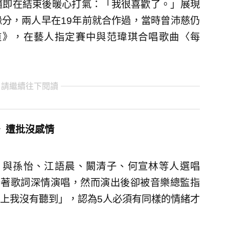
隨即在結束後暖心打氣：「我很喜歡了。」展現
分，兩人早在19年前就合作過，當時曾沛慈仍
道》，在藝人指定賽中與范瑋琪合唱歌曲〈每
 請繼續往下閱讀
〉遭批沒感情
，與孫怡、江語晨、闞清子、何宣林等人選唱
注看著歌詞深情演唱，然而演出後卻被音樂總監指
上我沒有聽到」，認為5人必須有同樣的情緒才