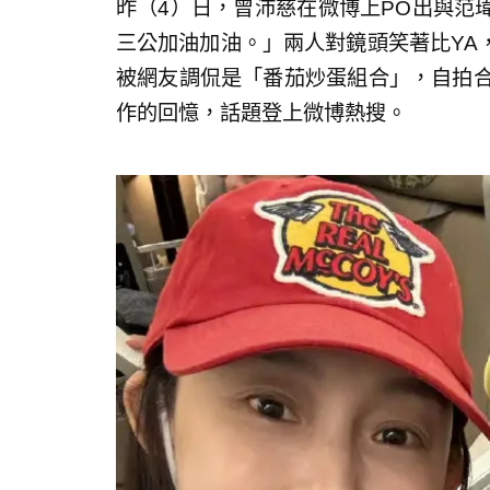
昨（4）日，曾沛慈在微博上PO出與范瑋
三公加油加油。」兩人對鏡頭笑著比YA
被網友調侃是「番茄炒蛋組合」，自拍合
作的回憶，話題登上微博熱搜。