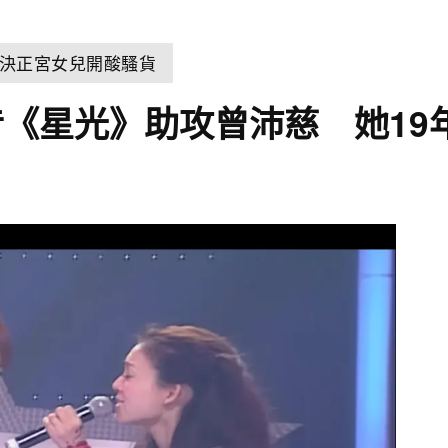
決正宮女兒開酸騷貨
《星光》助攻曾沛慈 她19