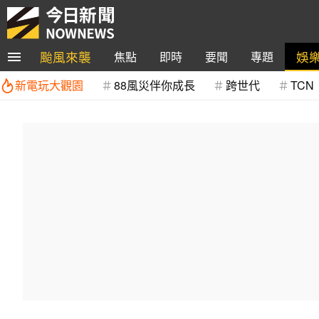
颱風來襲
娛
焦點
即時
要聞
專題
新電玩大觀園
88風災伴你成長
跨世代
TCN