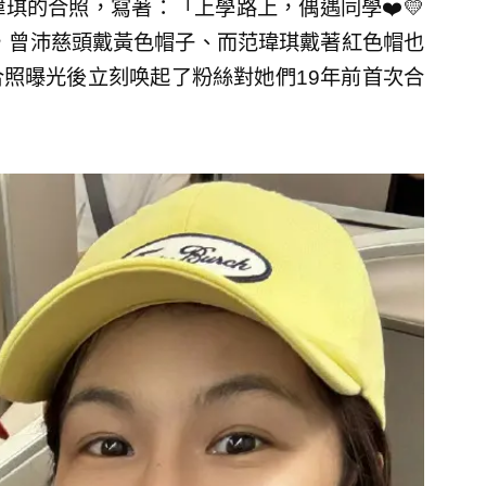
琪的合照，寫著：「上學路上，偶遇同學❤️💛
，曾沛慈頭戴黃色帽子、而范瑋琪戴著紅色帽也
照曝光後立刻唤起了粉絲對她們19年前首次合