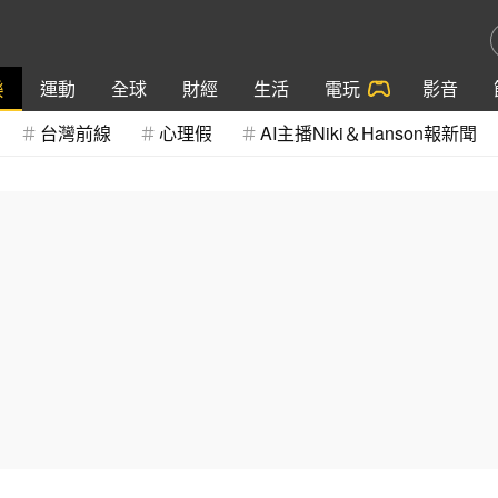
樂
運動
全球
財經
生活
電玩
影音
台灣前線
心理假
AI主播Niki＆Hanson報新聞