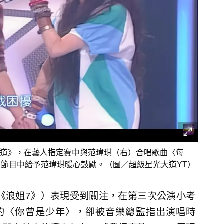
道》，在藝人指定賽中與范瑋琪（右）合唱歌曲〈每
在節目中給予范瑋琪暖心鼓勵。（圖／超級星光大道YT）
稱《浪姐7》）表現受到關注，在第三次公演小考
E的〈你曾是少年〉，卻被音樂總監指出演唱時