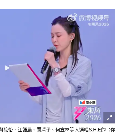
孫怡、江語晨、闞清子、何宣林等人選唱S.H.E的〈你