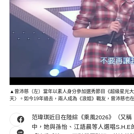
▲曾沛慈（左）當年以素人身分參加選秀節目《超級星光大
天〉。如今19年過去，兩人成為《浪姐》戰友，曾沛慈也
范瑋琪近日在陸綜《乘風2026》（又
中，她與孫怡、江語晨等人選唱S.H.