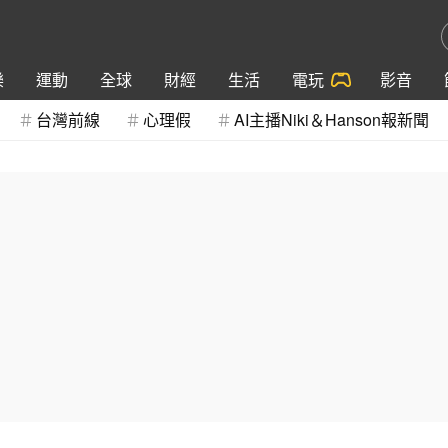
樂
運動
全球
財經
生活
電玩
影音
台灣前線
心理假
AI主播Niki＆Hanson報新聞