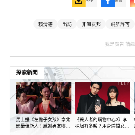
APP
追蹤
賴清德
出訪
非洲友邦
飛航許可
我是廣告 請
探索新聞
馬士媛《左撇子女孩》拿北
《殺人者的購物中心2》李
影最佳新人！感謝男友嘟
棟旭有多暖？用身體擋女主
嘟：我的愛人
角走光被讚爆