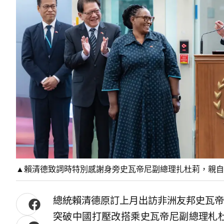
▲賴清德致詞時特別感謝身旁史瓦帝尼副總理扎杜莉，親
總統賴清德原訂上月出訪非洲友邦史瓦帝
突破中國打壓改搭乘史瓦帝尼副總理札杜莉（T