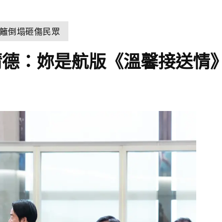
籬倒塌砸傷民眾
清德：妳是航版《溫馨接送情