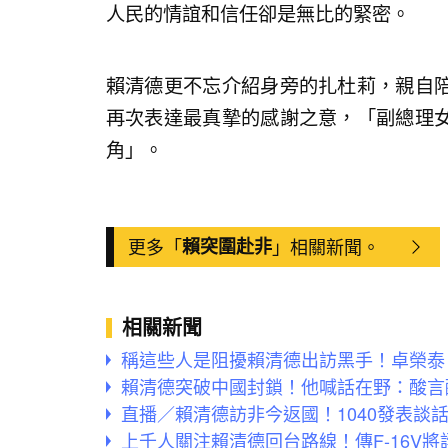
人民的情誼和信任卻是無比的緊密。
賴清德更不忘介紹身旁的扎杜莉，親自
再次表達最真摯的感謝之意，「副總理
角」。
更多「
賴突圍赴非
」相關新聞。
相關新聞
稱這些人是阻擾賴清德出訪黑手！卓榮泰
賴清德突破中國封鎖！他喊話在野：酸言
直播／賴清德訪非今返國！1040發表談
上千人關注賴清德回台路線！傳F-16V將