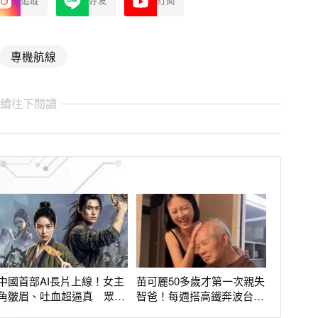
追蹤
好友
訂閱
專機航線
繼續往下閱讀
中國首部AI長片上線！女主
苗可麗50多歲才第一次親失
角皺眉、吐血超逼真 眾
智爸！每週搭高鐵奔波台
驚：以為是真人
中：換我照顧你