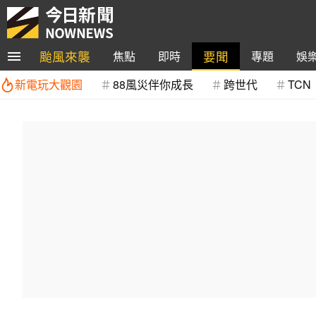
颱風來襲
要聞
焦點
即時
專題
娛
新電玩大觀園
88風災伴你成長
跨世代
TCN