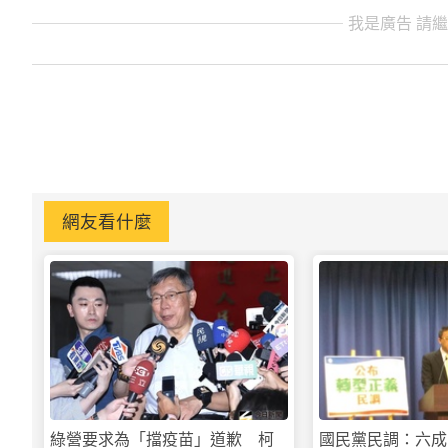
我是廣告 請
網友看什麼
綠營要求為「擋疫苗」道歉 柯
國民黨民調：六成