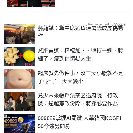
Recommended by
郝龍斌：黨主席選舉連署恐成虛偽動
作
PR
減肥首選，檸檬加它，堅持一週，腰
細了，瘦到你懷疑人生
PR
起床就先做件事，沒三天小腹就不見
了! 肚子一天天變小！
兒少未來帳戶法案函送府院 行政
院：逾越憲政份際、將採必要作為
PR
009829掌握AI關鍵 大華韓國KOSPI
50今強勢開募