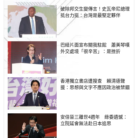
破除邦交生變傳言！史瓦帝尼總理
抵台力挺：台灣是最堅定夥伴
巴紐片面宣布關我駐館 蕭美琴嘆
外交處境「很辛苦」：是挫折
香港獨立書店遭搜查 賴清德聲
援：思想與文字不應因政治被禁錮
安倍晉三離世4週年 綠委遺憾：
立院延會無法赴日本追思