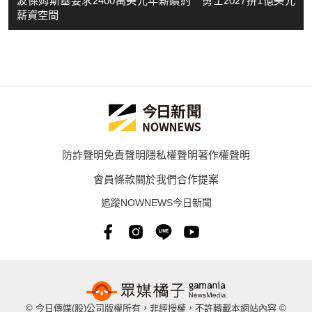
波傑姆斯基要求2400萬美元年薪續約 勇士2027拚1億美元
薪資空間
防詐聲明
免責聲明
隱私權聲明
著作權聲明
會員條款
關於我們
合作提案
追蹤NOWNEWS今日新聞
© 今日傳媒(股)公司版權所有，非經授權，不許轉載本網站內容 ©