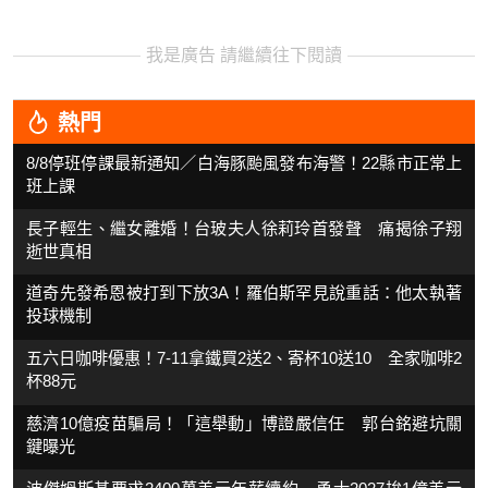
我是廣告 請繼續往下閱讀
熱門
8/8停班停課最新通知／白海豚颱風發布海警！22縣市正常上
班上課
長子輕生、繼女離婚！台玻夫人徐莉玲首發聲 痛揭徐子翔
逝世真相
道奇先發希恩被打到下放3A！羅伯斯罕見說重話：他太執著
投球機制
五六日咖啡優惠！7-11拿鐵買2送2、寄杯10送10 全家咖啡2
杯88元
慈濟10億疫苗騙局！「這舉動」博證嚴信任 郭台銘避坑關
鍵曝光