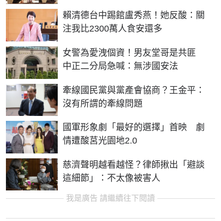
賴清德台中踢館盧秀燕！她反酸：關
注我比2300萬人食安還多
女警為愛洩個資！男友堂哥是共匪
中正二分局急喊：無涉國安法
牽線國民黨與黨產會協商？王金平：
沒有所謂的牽線問題
國軍形象劇「最好的選擇」首映 劇
情遭酸莒光園地2.0
慈濟聲明越看越怪？律師揪出「避談
這細節」：不太像被害人
我是廣告 請繼續往下閱讀