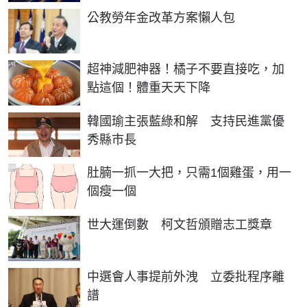
公教勞年金改革方案懶人包
PR
超神減肥神器！橘子不要直接吃，加
點這個！體重天天下降
韓國瑜主張藍綠和解 支持民進黨優
秀縣市長
PR
肚腩一抓一大把，只需1個雞蛋，用一
個瘦一個
世大運倒數 柯文哲頒贈志工獎章
中選會人事提前外洩 立委批程序離
譜