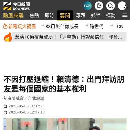
颱風來襲
要聞
焦點
即時
專題
娛樂
運動
全
新電玩大觀園
88風災伴你成長
跨世代
TCN
慈濟10億疫苗騙局！「這舉動」博證嚴信任 郭台銘
避坑關鍵曝光
不因打壓退縮！賴清德：出門拜訪朋
友是每個國家的基本權利
記者
陳威叡
／台北報導
2026-05-05 11:37:25
2026-05-05 12:37:18