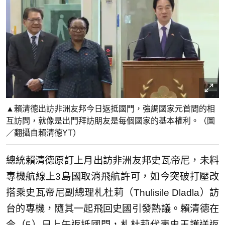
▲賴清德出訪非洲友邦今日返抵國門，強調國家元首間的相
互訪問，就像是出門拜訪朋友是每個國家的基本權利。（圖
／翻攝自賴清德YT）
總統賴清德原訂上月出訪非洲友邦史瓦帝尼，未料
專機航線上3島國取消飛航許可，如今突破打壓改
搭乘史瓦帝尼副總理札杜莉（Thulisile Dladla）訪
台的專機，隨其一起飛回史國引發熱議。賴清德在
今（5）日上午返抵國門，札杜莉代表史王護送返