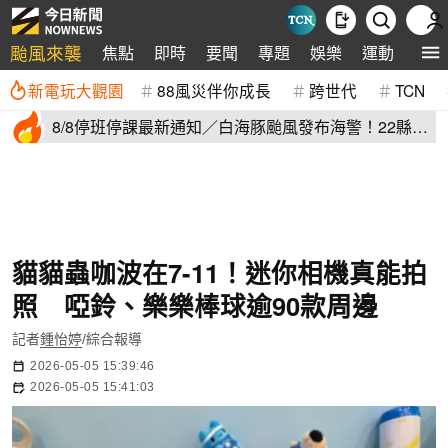
颱風來襲
焦點
即時
要聞
專題
娛樂
運動
全球
新電玩大觀園
88風災伴你成長
跨世代
TCN
8/8停班停課最新通知／白海豚颱風發布海警！22縣市
正常上班上課
貓貓蟲咖波在7-11！迷你相機真能拍
照 啞鈴、樂樂棒球逾90款周邊
記者
鍾怡婷
/綜合報導
2026-05-05 15:39:46
2026-05-05 15:41:03