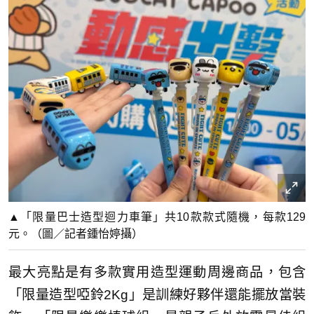
▲「限量巴士造型迴力車筆」共10款款式隨機，每款129
元。（圖／記者鍾怡婷攝）
最大亮點是有多款實用造型運動周邊商品，包含
「限量造型啞鈴2Kg」是訓練好夥伴還能擺放當裝