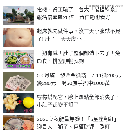
Recommended by
電機、資工輸了！台大「最搶科系」
報名倍率飆26倍 黃仁勳也看好
PR
起床就先做件事，沒三天小腹就不見
了! 肚子一天天變小！
PR
一週有感！肚子整個都消下去了！免
節食，排空順暢就夠
5-6月統一發票今換錢！7-11換200元
變280元 喝50嵐手搖中1000萬
PR
檸檬搭配它，臉上斑點全部消失了，
小肚子都變平坦了
2026立秋能量爆發！「5星座翻紅」
迎貴人 獅子、巨蟹財運一路旺