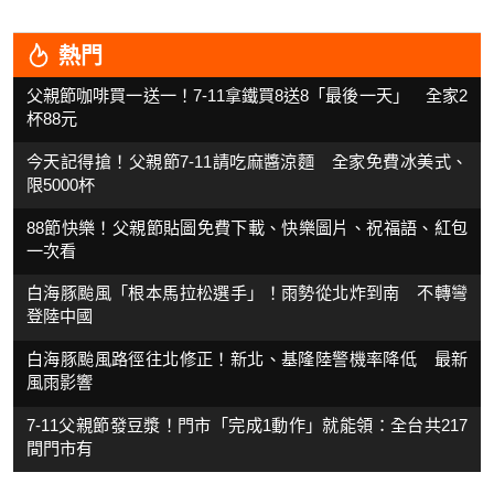
熱門
父親節咖啡買一送一！7-11拿鐵買8送8「最後一天」 全家2
杯88元
今天記得搶！父親節7-11請吃麻醬涼麵 全家免費冰美式、
限5000杯
88節快樂！父親節貼圖免費下載、快樂圖片、祝福語、紅包
一次看
白海豚颱風「根本馬拉松選手」！雨勢從北炸到南 不轉彎
登陸中國
白海豚颱風路徑往北修正！新北、基隆陸警機率降低 最新
風雨影響
7-11父親節發豆漿！門市「完成1動作」就能領：全台共217
間門市有