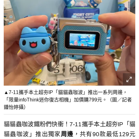
▲7-11攜手本土超夯IP「貓貓蟲咖波」推出一系列周邊，
「限量infoThink迷你復古相機」加價購799元。（圖／記者
鍾怡婷攝）
貓貓蟲咖波鐵粉們快衝！7-11攜手本土超夯IP「貓
貓蟲咖波」推出獨家
周邊
，共有90款最低129元