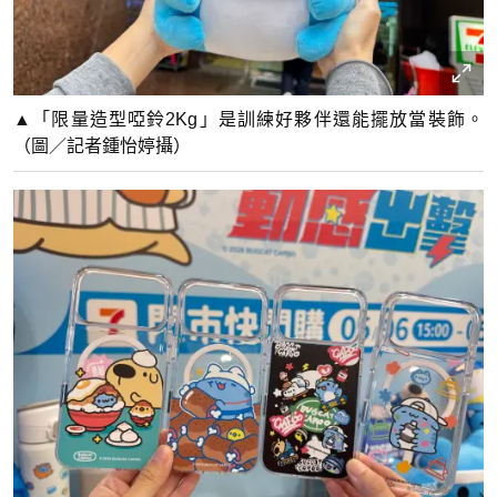
▲「限量造型啞鈴2Kg」是訓練好夥伴還能擺放當裝飾。
（圖／記者鍾怡婷攝）