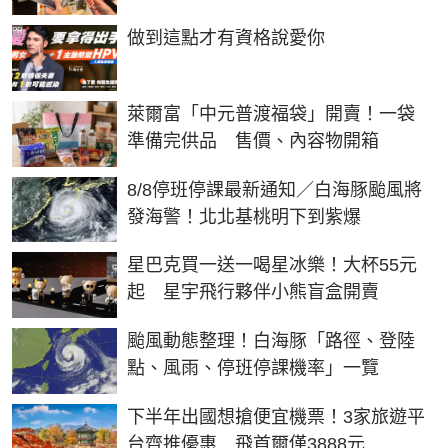
PR
做到這點才有資格說愛你
萊爾富「中元普渡福袋」開賣！一袋
準備完供品 售價、內容物開箱
8/8停班停課最新通知／白海豚颱風將
發海警！北北基桃明下到紫爆
星巴克買一送一喝星冰樂！大杯55元
起 星宇飛行夥伴小熊盲盒開賣
颱風動態整理！白海豚「路徑、登陸
點、風雨、停班停課機率」一覽
下半年出國想搶便宜機票！3家旅遊平
台齊推優惠 飛首爾僅3888元