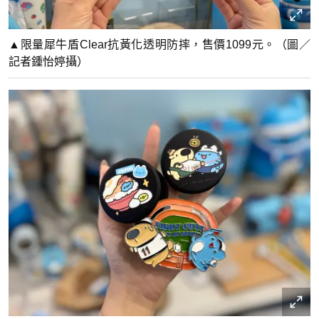
▲限量犀牛盾Clear抗黃化透明防摔，售價1099元。（圖／
記者鍾怡婷攝）