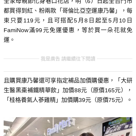
全家母親節化身巷口花店，明（6）日起全台門市
都買得到紅、粉兩款「哥倫比亞空運康乃馨」，每
束只要119元，且可搭配5月8日起至5月10日
FamiNow滿99元免運優惠，等於買一朵花就免
運。
我是廣告 請繼續往下閱讀
且購買康乃馨還可享指定補品加價購優惠，「大研
生醫黑棗補鐵精華飲」加價88元（原價165元），
「桂格養氣人蔘雞精」加價購39元（原價75元）。