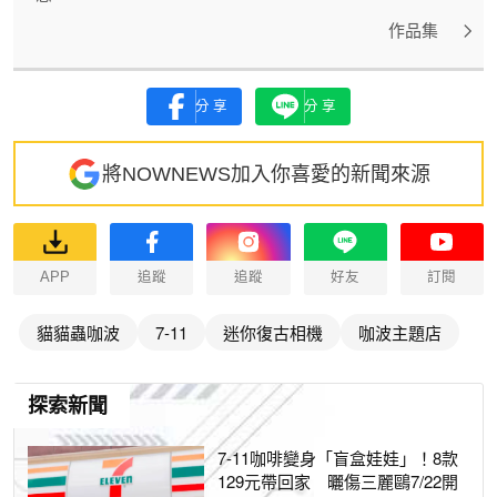
作品集
分享
分享
將NOWNEWS加入你喜愛的新聞來源
APP
追蹤
追蹤
好友
訂閱
貓貓蟲咖波
7-11
迷你復古相機
咖波主題店
探索新聞
7-11咖啡變身「盲盒娃娃」！8款
129元帶回家 曬傷三麗鷗7/22開