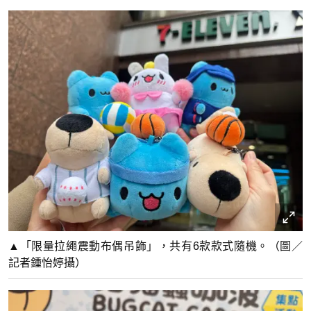
▲「限量拉繩震動布偶吊飾」，共有6款款式隨機。（圖／
記者鍾怡婷攝）