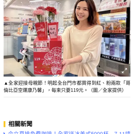
▲全家迎接母親節！明起全台門市都買得到紅、粉兩款「哥
倫比亞空運康乃馨」，每束只要119元。（圖／全家提供）
相關新聞
今立夏搶免費咖啡！全家送冰美式5000杯 7-11請