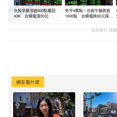
台股早盤漲逾600點重回
失守4萬點！台股午盤跌逾
43K 台積電漲30元
1600點 台積電跌60元探
2220元
我是廣告 請
網友看什麼