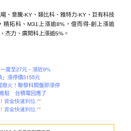
暘、意騰-KY、類比科、雅特力-KY、巨有科技
精拓科、M31上漲逾8%，億而得-創上漲逾
盾、杰力、廣閎科上漲逾5%。
一度至27元、漲近9%
鎖」漲停價3155元
電熄火！聯發科開盤即漲停
進駐 台積電回應了