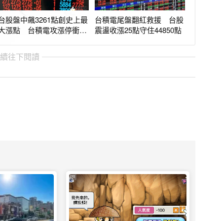
台股盤中飆3261點創史上最
台積電尾盤翻紅救援 台股
大漲點 台積電攻漲停衝破
震盪收漲25點守住44850點
43000點
繼續往下閱讀
PR