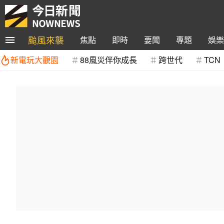
颱風來襲
焦點
即時
要聞
專題
娛樂
新電玩大觀園
88風災伴你成長
跨世代
TCN