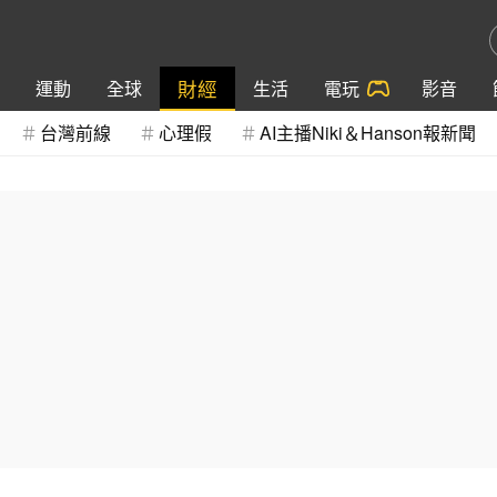
財經
運動
全球
生活
電玩
影音
台灣前線
心理假
AI主播Niki＆Hanson報新聞