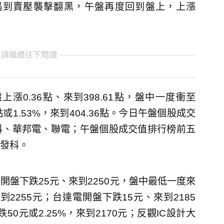
隨後遇到賣壓襲擊翻黑，午盤再度回到盤上，上漲
 請繼續往下閱讀
0.36點、來到398.61點，盤中一度衝至
點或1.53%，來到404.36點。今日午盤個股成交
科、華邦電、聯電；午盤個股成交值排行榜前五
發科。
盤下跌25元、來到2250元，盤中最低一度來
來到2255元；台達電開盤下跌15元、來到2185
0元或2.25%，來到2170元；反觀IC設計大