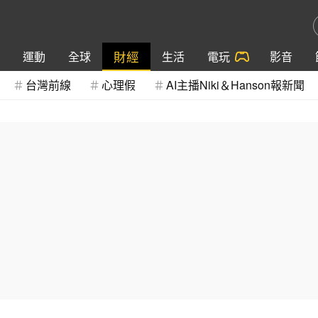
財經
運動
全球
生活
電玩
影音
台灣前線
心理假
AI主播Niki＆Hanson報新聞