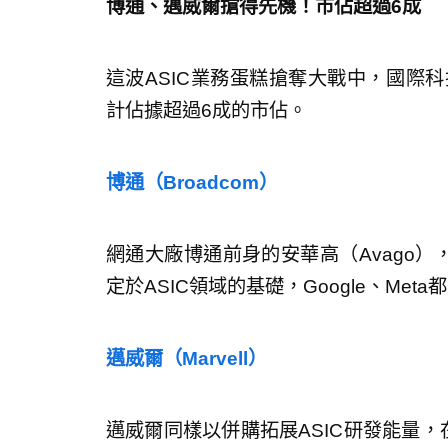
博通、邁威爾搶得先機！市佔超過6成
這波ASIC業務蛋糕搶奪大戰中，國際科技
計佔據超過6成的市佔。
博通（Broadcom）
網通大廠博通前身的安華高（Avago），於2
定於ASIC領域的基礎，Google、Met
邁威爾（Marvell）
邁威爾同樣以併購拓展ASIC研發能量，在20