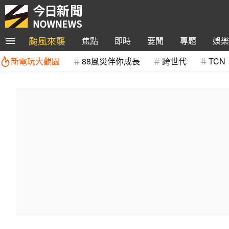
颱風來襲
焦點
即時
要聞
專題
娛樂
新電玩大觀園
88風災伴你成長
跨世代
TCN