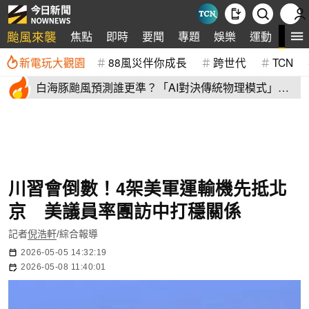
颱風來襲
全
焦點
即時
要聞
專題
娛樂
運動
新電玩大觀園
88風災伴你成長
跨世代
TCN
白海豚颱風預測誰更準？「AI對決傳統物理模式」第
二戰 結果揭曉
川習會倒數！4架美軍運輸機先抵北
京 美議員率團訪中打穩關係
記者
倪浩軒
/綜合報導
2026-05-05 14:32:19
2026-05-08 11:40:01