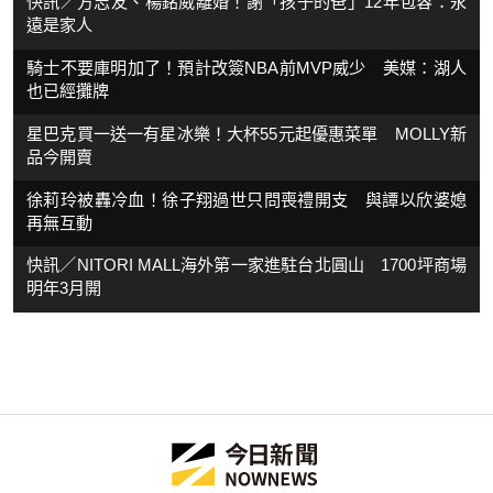
快訊／方志友、楊銘威離婚！謝「孩子的爸」12年包容：永
遠是家人
騎士不要庫明加了！預計改簽NBA前MVP威少 美媒：湖人
也已經攤牌
星巴克買一送一有星冰樂！大杯55元起優惠菜單 MOLLY新
品今開賣
徐莉玲被轟冷血！徐子翔過世只問喪禮開支 與譚以欣婆媳
再無互動
快訊／NITORI MALL海外第一家進駐台北圓山 1700坪商場
明年3月開