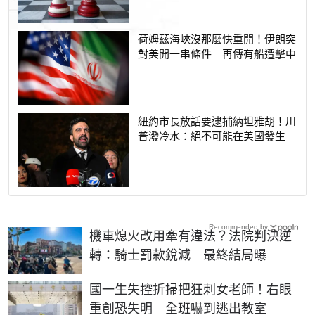
荷姆茲海峽沒那麼快重開！伊朗突
對美開一串條件 再傳有船遭擊中
紐約市長放話要逮捕納坦雅胡！川
普潑冷水：絕不可能在美國發生
Recommended by
機車熄火改用牽有違法？法院判決逆
轉：騎士罰款銳減 最終結局曝
國一生失控折掃把狂刺女老師！右眼
重創恐失明 全班嚇到逃出教室