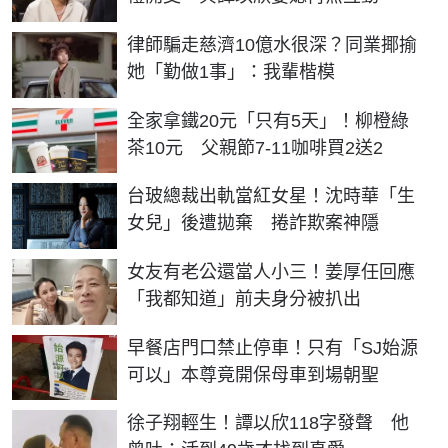
律師騙走慈濟10億水很深？同業揶揄
她「勤做1事」：我輩楷模
全家拿鐵20元「只有5天」！柳橙綠
茶10元 父親節7-11咖啡買2送2
台玻總裁出軌當紅女星！沈時華「生
女兒」後遭拋棄 捲詐欺案神隱
女友有老公還當人小三！姜厚任回應
「我都知道」前夫身分被扒出
早餐店門口禁止停車！只有「SJ始源
可以」本尊竟開保母車到場朝聖
徐子翔輕生！譚以欣118字發聲 他