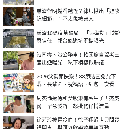
慈濟聲明越看越怪？律師揪出「避談
這細節」：不太像被害人
慈濟10億疫苗騙局！「這舉動」博證
嚴信任 郭台銘避坑關鍵曝光
沒司機、沒公務車！韓國瑜自駕老三
菱出遊曝光 私下模樣掀熱議
2026父親節快樂！88節貼圖免費下
載、長輩圖、祝福語、紅包一次看
周杰倫遭傳和女股東有私生子！杰威
爾一早急發聲 怒批狗仔博流量
徐莉玲被轟冷血！徐子翔過世只問喪
禮開支 與譚以欣婆媳再無互動