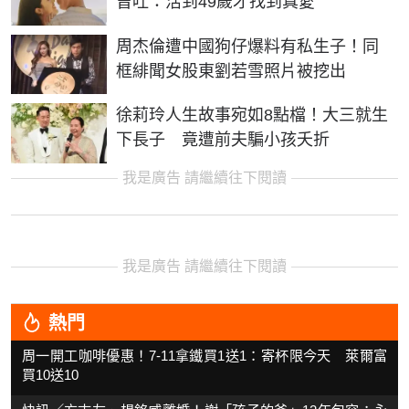
曾吐：活到49歲才找到真愛
周杰倫遭中國狗仔爆料有私生子！同
框緋聞女股東劉若雪照片被挖出
徐莉玲人生故事宛如8點檔！大三就生
下長子 竟遭前夫騙小孩夭折
我是廣告 請繼續往下閱讀
我是廣告 請繼續往下閱讀
熱門
周一開工咖啡優惠！7-11拿鐵買1送1：寄杯限今天 萊爾富
買10送10