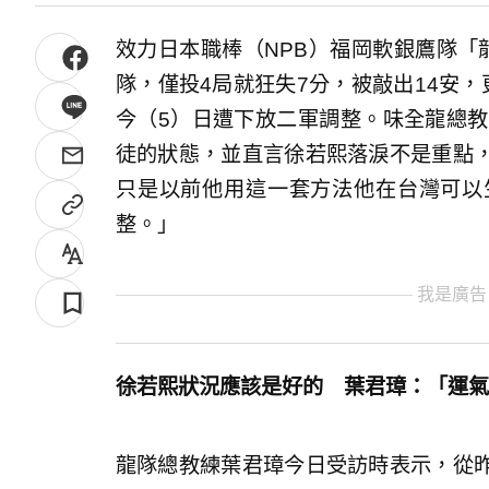
效力日本職棒（NPB）福岡軟銀鷹隊「
隊，僅投4局就狂失7分，被敲出14安，更被
今（5）日遭下放二軍調整。味全龍總教
徒的狀態，並直言徐若熙落淚不是重點
只是以前他用這一套方法他在台灣可以
整。」
我是廣告
徐若熙狀況應該是好的 葉君璋：「運氣
龍隊總教練葉君璋今日受訪時表示，從