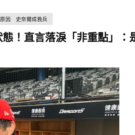
控原因 史奈爾成救兵
狀態！直言落淚「非重點」：