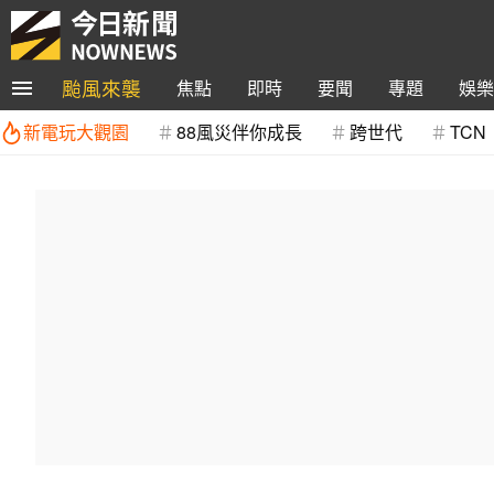
颱風來襲
焦點
即時
要聞
專題
娛樂
新電玩大觀園
88風災伴你成長
跨世代
TCN