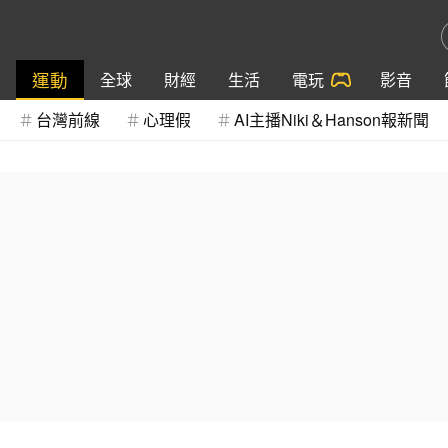
運動
全球
財經
生活
電玩
影音
台灣前線
心理假
AI主播Niki＆Hanson報新聞