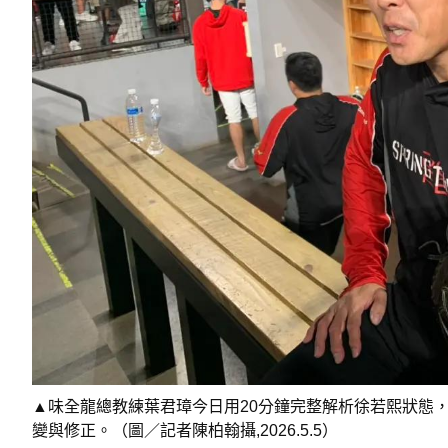
▲味全龍總教練葉君璋今日用20分鐘完整解析徐若熙狀態
變與修正。（圖／記者陳柏翰攝,2026.5.5）