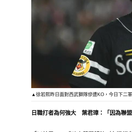
▲徐若熙昨日面對西武獅隊慘遭KO，今日下二
日職打者為何強大 葉君璋：「因為聯盟