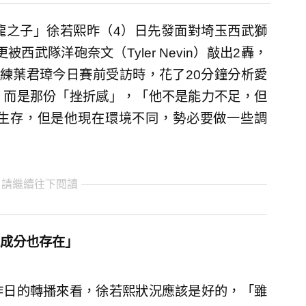
龍之子」徐若熙昨（4）日先發面對埼玉西武獅
西武隊洋砲奈文（Tyler Nevin）敲出2轟，
練葉君璋今日賽前受訪時，花了20分鐘分析愛
，而是那份「挫折感」，「他不是能力不足，但
生存，但是他現在環境不同，勢必要做一些調
 請繼續往下閱讀
成分也存在」
昨日的轉播來看，徐若熙狀況應該是好的，「雖