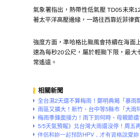
氣象署指出，熱帶性低氣壓 TD05未來
著太平洋高壓邊緣，一路往西靠近菲律賓
強度方面，準哈格比颱風會持續在海面
速為每秒20公尺，屬於輕颱下限，最大
常遙遠。
相關新聞
全台濕2天還不算梅雨！鄭明典揭「暴雨
雨區又擴大！新竹、台中等5縣市「大雨
梅雨季鋒面接力！雨下到何時、母親節還
5/5天氣預報》北台灣大雨還沒停！周五