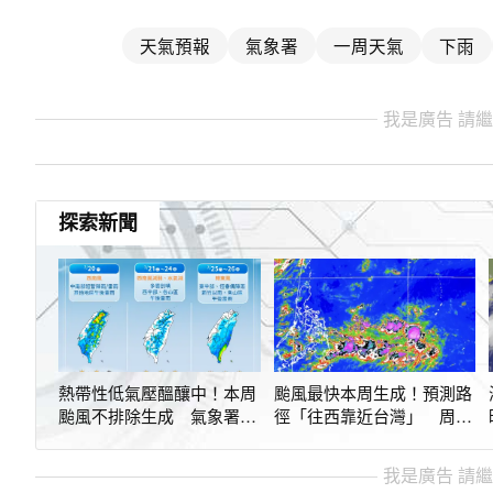
天氣預報
氣象署
一周天氣
下雨
我是廣告 請
探索新聞
熱帶性低氣壓醞釀中！本周
颱風最快本周生成！預測路
颱風不排除生成 氣象署：
徑「往西靠近台灣」 周末
周末影響台灣
天氣危險了
我是廣告 請