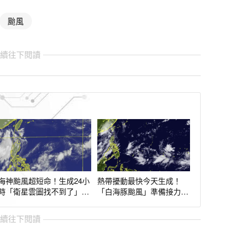
颱風
繼續往下閱讀
海神颱風超短命！生成24小
熱帶擾動最快今天生成！
時「衛星雲圖找不到了」：
「白海豚颱風」準備接力
被巴威害慘
周二前全台有雨
繼續往下閱讀