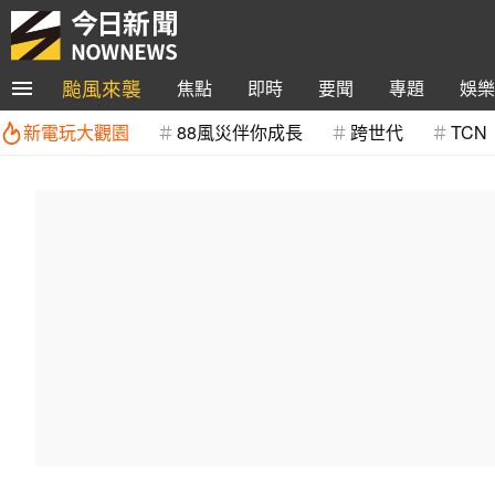
颱風來襲
焦點
即時
要聞
專題
娛樂
新電玩大觀園
88風災伴你成長
跨世代
TCN