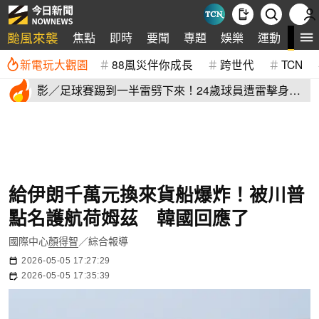
颱風來襲
全
焦點
即時
要聞
專題
娛樂
運動
新電玩大觀園
88風災伴你成長
跨世代
TCN
影／足球賽踢到一半雷劈下來！24歲球員遭雷擊身
亡 驚悚畫面曝
給伊朗千萬元換來貨船爆炸！被川普
點名護航荷姆茲 韓國回應了
國際中心
顏得智
／綜合報導
2026-05-05 17:27:29
2026-05-05 17:35:39