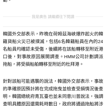
動。
我是廣告 請繼續往下閱讀
韓國外交部表示，昨晚在荷姆茲海峽爆炸起火的韓
籍貨船火災已被撲滅，包括6名韓籍船員在內的24
名船員均確認未受傷，後續將在該船轉移至附近港
口後，對事故原因展開調查。HMM公司計劃調派
拖船，將受損船舶轉移至附近的杜拜港。
針對該船可能遇襲的說法，韓國外交部表示，事故
的準確原因預計將在完成拖曳並檢查受損情況後查
明。韓國總統府青瓦臺也並未同意川普說法，強調
查明具體原因還需耗時數日，政府將通過拖船將涉