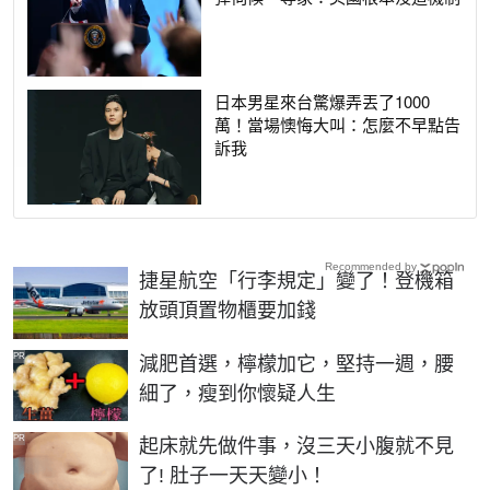
日本男星來台驚爆弄丟了1000
萬！當場懊悔大叫：怎麼不早點告
訴我
Recommended by
捷星航空「行李規定」變了！登機箱
放頭頂置物櫃要加錢
PR
減肥首選，檸檬加它，堅持一週，腰
細了，瘦到你懷疑人生
PR
起床就先做件事，沒三天小腹就不見
了! 肚子一天天變小！