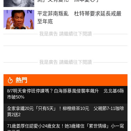
平定菲南叛亂 杜特蒂要求延長戒嚴
至年底
我是廣告 請繼續往下閱讀
我是廣告 請繼續往下閱讀
熱門
8/7明天會停班停課嗎？白海豚暴風侵襲率飆升 北北基6縣
市破50%
全家拿鐵20元「只有5天」！柳橙綠茶10元 父親節7-11咖啡
買2送2
71歲姜厚任認愛小24歲女友！她3歲確信「累世情緣」小一寫