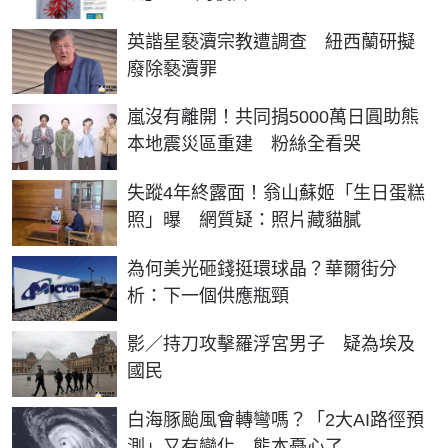
英諧星褻瀆宗教遭調查 紐西蘭研擬
廢除褻瀆罪
嵐沒有離開！共同捐5000萬日圓助熊
本地震災區重建 粉絲全看哭
失蹤4年終露面！翁山蘇姬「生日蛋糕
照」曝 網質疑：照片藏貓膩
為何美光砸錢挺環球晶？華爾街分
析：下一個供應瓶頸
影／持刀攻擊羅浮宮男子 疑為埃及
國民
白海豚颱風會轉彎嗎？「2大AI路徑預
測」又有變化 熊本憂心了