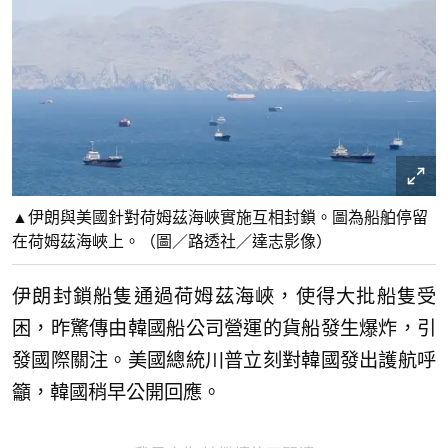
▲伊朗與美國針對荷姆茲海峽實施互相封鎖。圖為船舶停留
在荷姆茲海峽上。（圖／路透社／達志影像）
伊朗封鎖船隻通過荷姆茲海峽，使得大批船隻受
困，昨驚傳由韓國船公司營運的貨船發生爆炸，引
發國際關注。美國總統川普立刻對韓國發出護航呼
籲，韓國稍早公開回應。