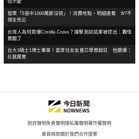
信示愛
發票「5張中1000萬都沒領」！消費地點、明細速看 9/7不
領全充公
台灣人為何買爆Corolla Cross？撞擊測試結果被挖出：難怪
賣翻了
台大3碩士1博士畢業！姜厚任女友童芯學歷超狂 他讚爆：
比我厲害
防詐聲明
免責聲明
隱私權聲明
著作權聲明
會員條款
關於我們
合作提案