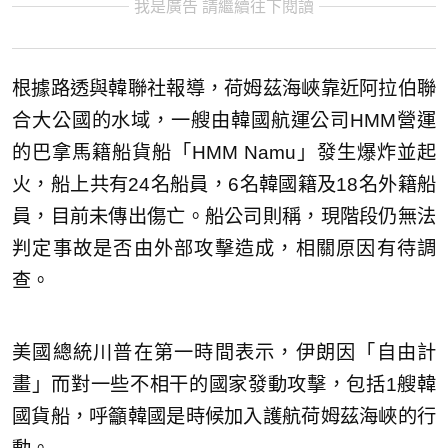
我是廣告 請繼續往下閱讀
根據路透與韓聯社報導，荷姆茲海峽靠近阿拉伯聯
合大公國的水域，一艘由韓國航運公司HMM營運
的巴拿馬籍船貨船「HMM Namu」發生爆炸並起
火，船上共有24名船員，6名韓國籍及18名外籍船
員，目前未傳出傷亡。船公司則稱，現階段仍無法
判定事故是否由外部攻擊造成，相關原因有待調
查。
美國總統川普在第一時間表示，
伊朗因「自由計
畫」而對一些不相干的國家發動攻擊，包括1艘韓
國貨船，呼籲韓國是時候加入護航荷姆茲海峽的行