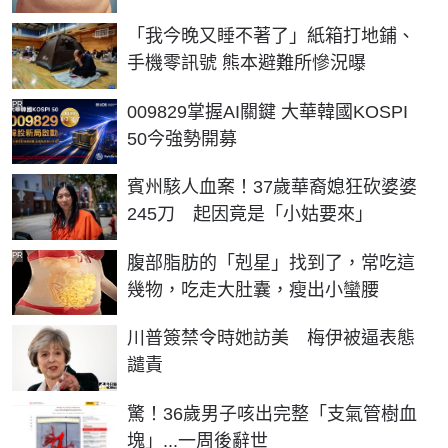
「我今晚又睡不著了」紙箱打地鋪、
手機零訊號 熊本避難所慘況曝
PR
009829掌握AI關鍵 大華韓國KOSPI
50今強勢開募
賓州駭人血案！37歲華裔媳狂砍婆婆
245刀 起因竟是「小姑要來」
PR
腹部脂肪的「剋星」找到了，常吃這
幾物，吃走大肚囊，瘦出小蠻腰
川普簽禁令時她訪美 梅伊被逼表態
譴責
驚！36歲男子咳出完整「支氣管樹血
塊」...一周後辭世