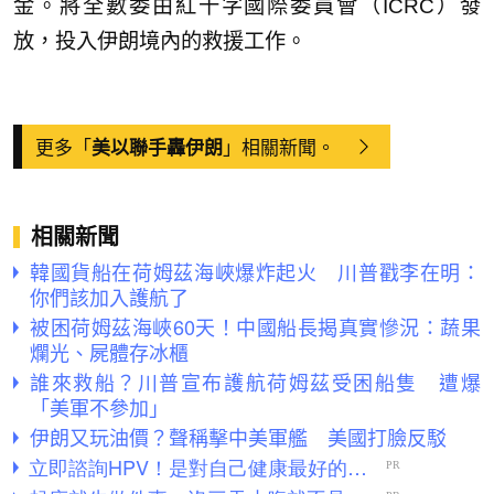
金。將全數委由紅十字國際委員會（ICRC）發
放，投入伊朗境內的救援工作。
更多「
」相關新聞。
美以聯手轟伊朗
相關新聞
韓國貨船在荷姆茲海峽爆炸起火 川普戳李在明：
你們該加入護航了
被困荷姆茲海峽60天！中國船長揭真實慘況：蔬果
爛光、屍體存冰櫃
誰來救船？川普宣布護航荷姆茲受困船隻 遭爆
「美軍不參加」
伊朗又玩油價？聲稱擊中美軍艦 美國打臉反駁