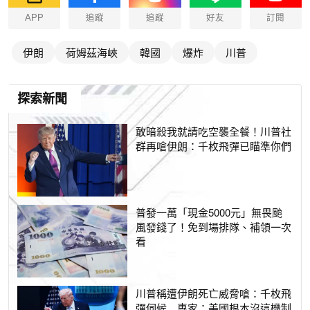
APP
追蹤
追蹤
好友
訂閱
伊朗
荷姆茲海峽
韓國
爆炸
川普
探索新聞
敢暗殺我就請吃空襲全餐！川普社
群再嗆伊朗：千枚飛彈已瞄準你們
普發一萬「現金5000元」無畏颱
風發錢了！免到場排隊、補領一次
看
川普稱遭伊朗死亡威脅嗆：千枚飛
彈伺候 專家：美國根本沒這機制