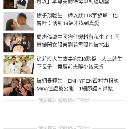
可以」本尊竟開保母車到場朝聖
徐子翔輕生！譚以欣118字發聲 他
曾吐：活到49歲才找到真愛
周杰倫遭中國狗仔爆料有私生子！同
框緋聞女股東劉若雪照片被挖出
徐莉玲人生故事宛如8點檔！大三就生
下長子 竟遭前夫騙小孩夭折
被網暴輕生！ENHYPEN西村力粉絲
Mina住處被公開 1細節讓人鼻酸
我是廣告 請繼續往下閱讀
我是廣告 請繼續往下閱讀