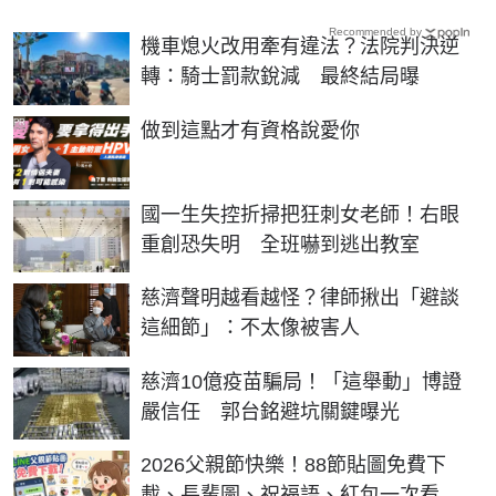
Recommended by
機車熄火改用牽有違法？法院判決逆
轉：騎士罰款銳減 最終結局曝
PR
做到這點才有資格說愛你
國一生失控折掃把狂刺女老師！右眼
重創恐失明 全班嚇到逃出教室
慈濟聲明越看越怪？律師揪出「避談
這細節」：不太像被害人
慈濟10億疫苗騙局！「這舉動」博證
嚴信任 郭台銘避坑關鍵曝光
2026父親節快樂！88節貼圖免費下
載、長輩圖、祝福語、紅包一次看