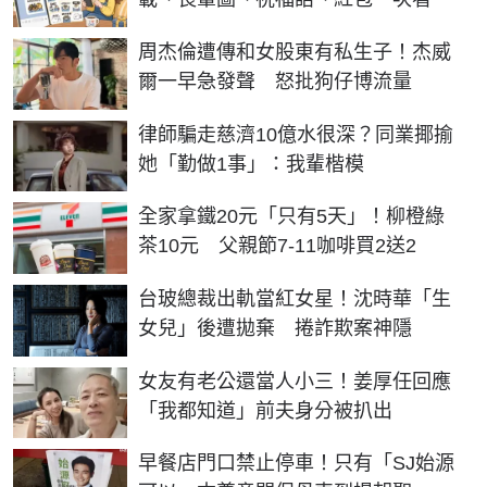
周杰倫遭傳和女股東有私生子！杰威
爾一早急發聲 怒批狗仔博流量
律師騙走慈濟10億水很深？同業揶揄
她「勤做1事」：我輩楷模
全家拿鐵20元「只有5天」！柳橙綠
茶10元 父親節7-11咖啡買2送2
台玻總裁出軌當紅女星！沈時華「生
女兒」後遭拋棄 捲詐欺案神隱
女友有老公還當人小三！姜厚任回應
「我都知道」前夫身分被扒出
早餐店門口禁止停車！只有「SJ始源