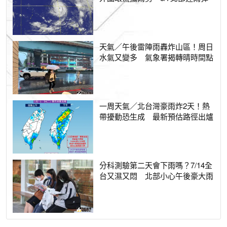
天氣／午後雷陣雨轟炸山區！周日
水氣又變多 氣象署揭轉晴時間點
一周天氣／北台灣豪雨炸2天！熱
帶擾動恐生成 最新預估路徑出爐
分科測驗第二天會下雨嗎？7/14全
台又濕又悶 北部小心午後豪大雨