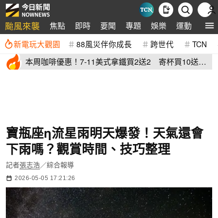
颱風來襲
焦點
即時
要聞
專題
娛樂
運動
全球
新電玩大觀園
88風災伴你成長
跨世代
TCN
本周咖啡優惠！7-11美式拿鐵買2送2 寄杯買10送
10「特大杯18元」
寶瓶座η流星雨明天爆發！天氣還會
下雨嗎？觀賞時間、技巧整理
記者
張志浩
／綜合報導
2026-05-05 17:21:26