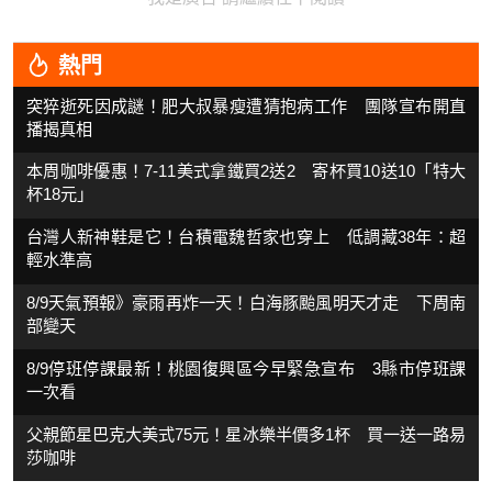
熱門
突猝逝死因成謎！肥大叔暴瘦遭猜抱病工作 團隊宣布開直
播揭真相
本周咖啡優惠！7-11美式拿鐵買2送2 寄杯買10送10「特大
杯18元」
台灣人新神鞋是它！台積電魏哲家也穿上 低調藏38年：超
輕水準高
8/9天氣預報》豪雨再炸一天！白海豚颱風明天才走 下周南
部變天
8/9停班停課最新！桃園復興區今早緊急宣布 3縣市停班課
一次看
父親節星巴克大美式75元！星冰樂半價多1杯 買一送一路易
莎咖啡