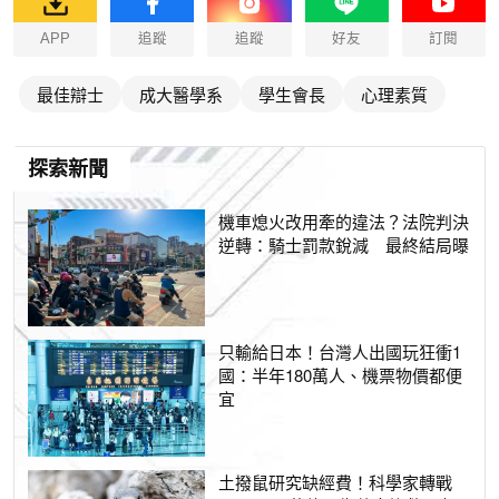
APP
追蹤
追蹤
好友
訂閱
最佳辯士
成大醫學系
學生會長
心理素質
探索新聞
機車熄火改用牽的違法？法院判決
逆轉：騎士罰款銳減 最終結局曝
只輸給日本！台灣人出國玩狂衝1
國：半年180萬人、機票物價都便
宜
土撥鼠研究缺經費！科學家轉戰