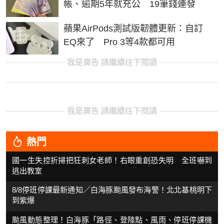
帳、逾期5年就充公 19筆錢連發
蘋果AirPods測試版韌體更新：自訂
EQ來了 Pro 3等4款都可用
我是廣告 請繼續往下閱讀
我是廣告 請繼續往下閱讀
熱門
國一生失控折掃把狂刺女老師！右眼重創恐失明 全班嚇到
逃出教室
8/8停班停課最新通知／白海豚颱風發布海警！北北基桃明下
到紫爆
颱風動態整理！白海豚「路徑、登陸點、風雨、停班停課機