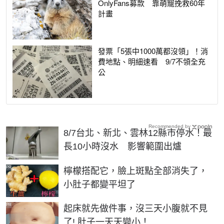
OnlyFans募款 靠萌寵挽救60年
計畫
發票「5張中1000萬都沒領」！消
費地點、明細速看 9/7不領全充
公
Recommended by
8/7台北、新北、雲林12縣市停水！最
長10小時沒水 影響範圍出爐
PR
檸檬搭配它，臉上斑點全部消失了，
小肚子都變平坦了
PR
起床就先做件事，沒三天小腹就不見
了! 肚子一天天變小！