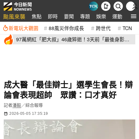
颱風來襲
焦點
即時
要聞
專題
娛樂
運動
全球
新電玩大觀園
88風災伴你成長
跨世代
TCN
97萬網紅「肥大叔」46歲猝逝！3天前「最後身影」
曝光 粉絲不捨
成大醫「最佳辯士」選學生會長！辯
論會表現超帥 眾讚：口才真好
記者
潘毅
／綜合報導
2026-05-05 17:35:19