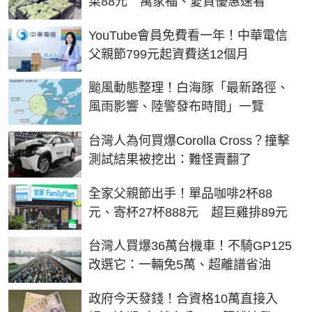
菜88元 萬家福、愛買優惠速看
YouTube會員免費看一年！中華電信
父親節799元起資費送12個月
颱風動態整理！白海豚「最新路徑、
風雨影響、陸警發布時間」一覽
台灣人為何買爆Corolla Cross？撞擊
測試結果被挖出：難怪賣翻了
全家父親節出手！單品咖啡2杯88
元、寄杯27杯888元 超巨雞排89元
台灣人買爆36萬台機車！不騎GP125
改選它：一輛免5萬、超離譜省油
政府今天發錢！合資格10萬直接入