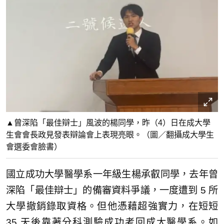
▲曾深陷「最佳辯士」風波的楊同學，昨（4）日在成大學
生會會長政見發表辯論會上表現亮眼。（圖／翻攝成大學生
會選委會臉書）
國立成功大學醫學系一年級生楊承叡同學，去年曾
深陷「最佳辯士」的備審資料爭議，一度遭到 5 所
大學撤銷錄取資格。但他憑藉超強實力，在短短
35 天後靠著分科測驗成功考回成大醫學系。如