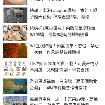
快訊／南港LaLaport爆施工意外！親
子館天花板「5樓直墜3樓」嚇壞
結婚送1克拉鑽戒！內政部單身聯誼
8/7開搶 最後5場時間地點速看
8/7立秋降臨！節氣由來、習俗、禁忌
一次看 作息調整最佳時機
LINE貼圖20組免費下載！可愛表情貼
不用錢 父親節快樂、早安圖到
游到黑潮補血！白海豚「暴風圈貼北
台灣」 4縣市有機會停班停課
颱風賣場買一送一！葉菜29元、高麗