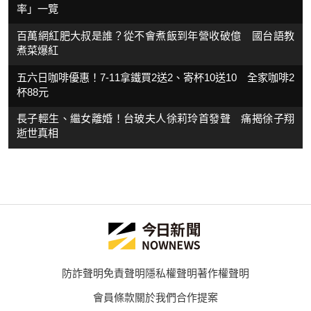
率」一覽
百萬網紅肥大叔是誰？從不會煮飯到年營收破億 國台語教
煮菜爆紅
五六日咖啡優惠！7-11拿鐵買2送2、寄杯10送10 全家咖啡2
杯88元
長子輕生、繼女離婚！台玻夫人徐莉玲首發聲 痛揭徐子翔
逝世真相
防詐聲明
免責聲明
隱私權聲明
著作權聲明
會員條款
關於我們
合作提案