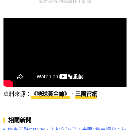
我是廣告 請繼續往下閱讀
資料來源：
《地球黃金線》
、
三陽官網
相關新聞
機車不騎GP125、大地名流了！光陽1神車崛起：每