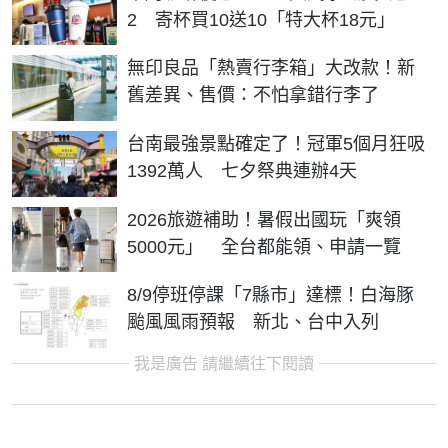
2 寄杯買10送10「特大杯18元」
無印良品「熱賣行李箱」大改款！新
舊差異、售價：不怕拿錯行李了
台南最強景點確定了！冠軍5個月狂吸
1392萬人 七夕祭典連辦4天
2026旅遊補助！暑假出國玩「爽領
5000元」 全台都能領、申請一覽
8/9停班停課「7縣市」達標！白海豚
颱風風雨預報 新北、台中入列
我是廣告 請繼續往下閱讀