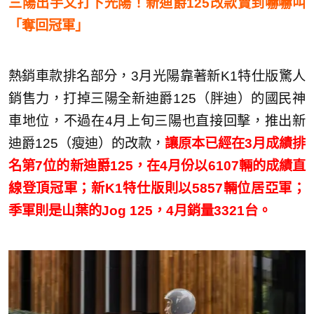
三陽出手又打下光陽！新迪爵125改款賣到嚇嚇叫
「奪回冠軍」
熱銷車款排名部分，3月光陽靠著新K1特仕版驚人
銷售力，打掉三陽全新迪爵125（胖迪）的國民神
車地位，不過在4月上旬三陽也直接回擊，推出新
迪爵125（瘦迪）的改款，
讓原本已經在3月成績排
名第7位的新迪爵125，在4月份以6107輛的成績直
線登頂冠軍；新K1特仕版則以5857輛位居亞軍；
季軍則是山葉的Jog 125，4月銷量3321台。