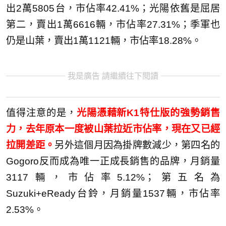
出2萬5805台，市佔率42.41%；光陽依舊是屈居
第二，賣出1萬6616輛，市佔率27.31%；季軍也
仍是山葉，賣出1萬1121輛，市佔率18.28%。
我是廣告 請繼續往下閱讀
值得注意的是，
光陽憑藉新K1特仕版的強勢銷售
力，去年原本一度被山葉拉近市佔率，現在又已經
拉開差距。
另外這個月因為掛牌數減少，第四名的
Gogoro反而成為唯一正成長銷售的品牌，月銷量
3117輛，市佔率5.12%；第五名為
Suzuki+eReady台鈴，月銷量1537輛，市佔率
2.53%。