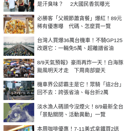
是汗臭味？ 2大國民香氛曝光
必勝客「父親節蕭貪餐」爆紅！89元
稀有優惠曝 代碼、怎麼買一覽
台灣人買爆36萬台機車！不騎GP125
改選它：一輛免5萬、超離譜省油
8/9天氣預報》豪雨再炸一天！白海豚
颱風明天才走 下周南部變天
機車界公認霸主是它！眾騎「這2台」
回不去：誇張省油、每台折2萬
淡水漁人碼頭今沒煙火！8/9最新全台
「景點關閉、活動異動」一覽
本周咖啡優惠！7-11美式拿鐵買2送