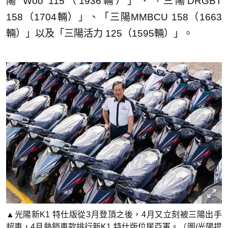
陽 Woo 115（1936輛）」、「三陽DRGBT
158（1704輛）」、「三陽MMBCU 158（1663
輛）」以及「三陽活力 125（1595輛）」。
▲光陽新K1 特仕版從3月登頂之後，4月又立刻被三陽出手
超車，4月熱銷車款排行新K1 特仕版位居亞軍。（圖/光陽提