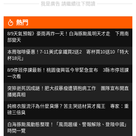
我是廣告 請繼續往下閱讀
熱門
8/9天氣預報》豪雨再炸一天！白海豚颱風明天才走 下周南
部變天
本周咖啡優惠！7-11美式拿鐵買2送2 寄杯買10送10「特大
杯18元」
8/9停班停課最新！桃園復興區今早緊急宣布 3縣市停班課
一次看
突猝逝死因成謎！肥大叔暴瘦遭猜抱病工作 團隊宣布開直
播揭真相
純棉衣服流汗為什麼臭爆？苦主哭這材質才魔王 專家：重
磅三倍臭
白海豚颱風動態整理！「風雨趨緩、警報解除、登陸中國」
時間一覽