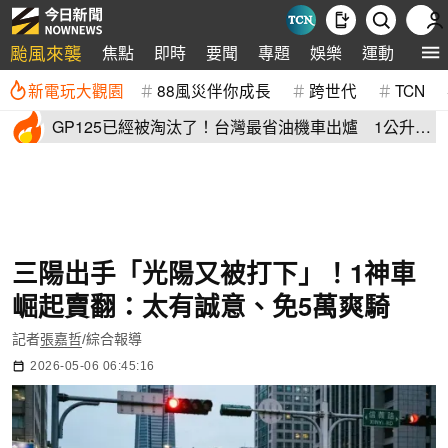
颱風來襲
焦點
即時
要聞
專題
娛樂
運動
全球
新電玩大觀園
88風災伴你成長
跨世代
TCN
GP125已經被淘汰了！台灣最省油機車出爐 1公升油
「猛騎65公里」
三陽出手「光陽又被打下」！1神車
崛起賣翻：太有誠意、免5萬爽騎
記者
張嘉哲
/綜合報導
2026-05-06 06:45:16