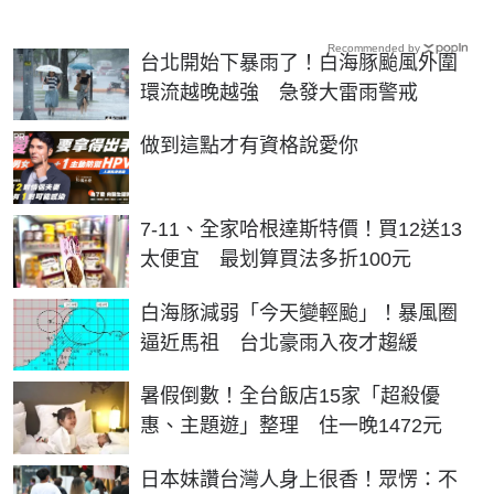
Recommended by
台北開始下暴雨了！白海豚颱風外圍
環流越晚越強 急發大雷雨警戒
PR
做到這點才有資格說愛你
7-11、全家哈根達斯特價！買12送13
太便宜 最划算買法多折100元
白海豚減弱「今天變輕颱」！暴風圈
逼近馬祖 台北豪雨入夜才趨緩
暑假倒數！全台飯店15家「超殺優
惠、主題遊」整理 住一晚1472元
日本妹讚台灣人身上很香！眾愣：不