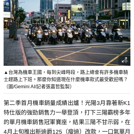
▲台灣為機車王國，每到尖峰時段，路上總會有許多機車騎
士趕路上下班。那麼你知道現在什麼機車款式最受歡迎嗎？
（圖/Gemini AI/記者張嘉哲監製）
第二季首月機車銷量成績出爐！光陽3月靠著新K1
特仕版的強勁銷售力一舉登頂，打下三陽霸榜多年
的單月機車銷售冠軍寶座，結果三陽不甘示弱，在
4月上旬推出新迪爵125（瘦迪）改款，一口氣單月