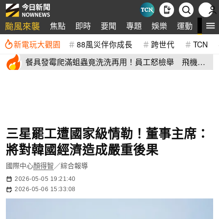
颱風來襲
全
焦點
即時
要聞
專題
娛樂
運動
新電玩大觀園
88風災伴你成長
跨世代
TCN
餐具發霉爬滿蛆蟲竟洗洗再用！員工怒檢舉 飛機餐
空廚爆食安危機
三星罷工遭國家級情勒！董事主席：
將對韓國經濟造成嚴重後果
國際中心
顏得智
／綜合報導
2026-05-05 19:21:40
2026-05-06 15:33:08