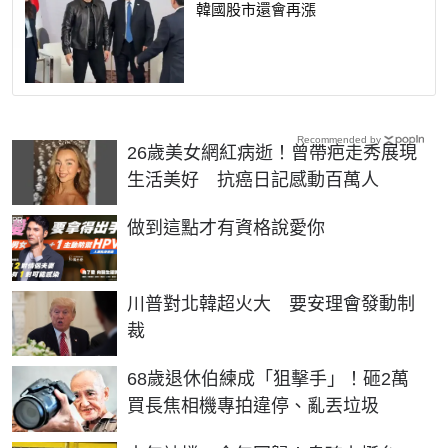
韓國股市還會再漲
Recommended by
26歲美女網紅病逝！曾帶疤走秀展現
生活美好 抗癌日記感動百萬人
PR
做到這點才有資格說愛你
川普對北韓超火大 要安理會發動制
裁
68歲退休伯練成「狙擊手」！砸2萬
買長焦相機專拍違停、亂丟垃圾