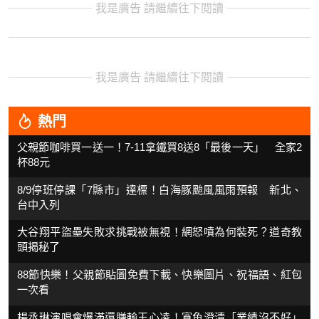
我是廣告 請繼續往下閱讀
我是廣告 請繼續往下閱讀
熱門
父親節咖啡買一送一！7-11拿鐵買8送8「最後一天」 全家2
杯88元
8/9停班停課「7縣市」達標！白海豚颱風風雨預報 新北、
台中入列
大谷翔平盜壘失敗求挑戰被無視！網怒噴為何裝死？道奇教
頭揭秘了
88節快樂！父親節貼圖免費下載、快樂圖片、祝福語、紅包
一次看
楊丞琳演唱會爆滿還賺輸王心凌！寬魚澄清「業績沒不好」