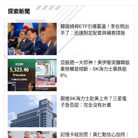
探索新聞
韓國槓桿ETF引爆震盪！李在明出
手了：迅速制定配套與補救措施
亞股週一大怒神！美伊衝突釀韓股
重挫觸發熔斷、SK海力士暴跌逾
6%
跟進SK海力士赴美上市？三星電
子急否認：完全沒有計畫
記憶卡蛙別慌！黃仁勳信心加持：