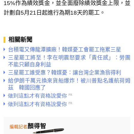
15%作為績效獎金，並全面廢除績效獎金上限，並
計劃自5月21日起進行為期18天的罷工。
相關新聞
台積電又傳龍潭擴廠！韓媒憂工會罷工拖累三星
三星罷工將至！李在明震怒要求「責任感」：勞團
不能只顧自身利益
三星罷工誰受惠？韓媒憂：讓台灣企業漁翁得利
給伊朗千萬元換來貨船爆炸！被川普點名護航荷姆
茲 韓國回應了
顏得智
編輯記者