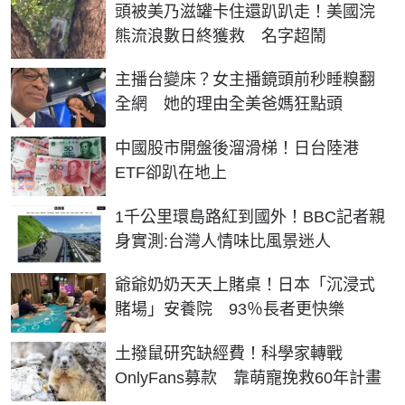
頭被美乃滋罐卡住還趴趴走！美國浣
熊流浪數日終獲救 名字超鬧
主播台變床？女主播鏡頭前秒睡糗翻
全網 她的理由全美爸媽狂點頭
中國股市開盤後溜滑梯！日台陸港
ETF卻趴在地上
1千公里環島路紅到國外！BBC記者親
身實測:台灣人情味比風景迷人
爺爺奶奶天天上賭桌！日本「沉浸式
賭場」安養院 93％長者更快樂
土撥鼠研究缺經費！科學家轉戰
OnlyFans募款 靠萌寵挽救60年計畫