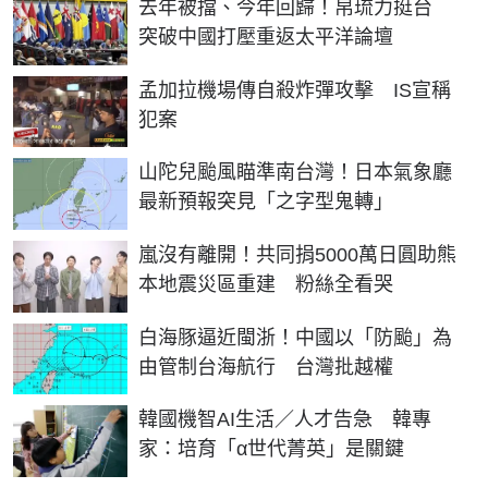
去年被擋、今年回歸！帛琉力挺台
突破中國打壓重返太平洋論壇
孟加拉機場傳自殺炸彈攻擊 IS宣稱
犯案
山陀兒颱風瞄準南台灣！日本氣象廳
最新預報突見「之字型鬼轉」
嵐沒有離開！共同捐5000萬日圓助熊
本地震災區重建 粉絲全看哭
白海豚逼近閩浙！中國以「防颱」為
由管制台海航行 台灣批越權
韓國機智AI生活／人才告急 韓專
家：培育「α世代菁英」是關鍵