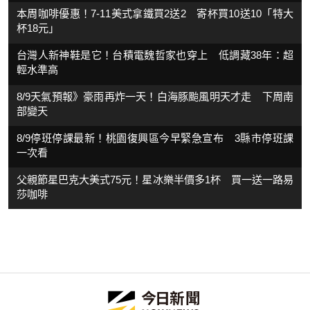
本周咖啡優惠！7-11美式拿鐵買2送2 寄杯買10送10「特大
杯18元」
台灣人新神鞋是它！台積電魏哲家也穿上 低調藏38年：超
輕水準高
8/9天氣預報》豪雨再炸一天！白海豚颱風明天才走 下周南
部變天
8/9停班停課最新！桃園復興區今早緊急宣布 3縣市停班課
一次看
父親節星巴克大美式75元！星冰樂半價多1杯 買一送一路易
莎咖啡