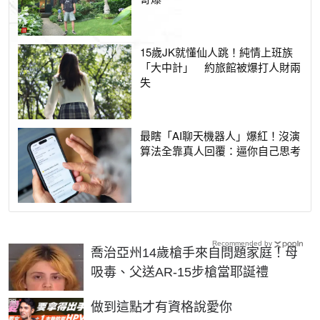
15歲JK就懂仙人跳！純情上班族
「大中計」 約旅館被爆打人財兩
失
最瞎「AI聊天機器人」爆紅！沒演
算法全靠真人回覆：逼你自己思考
Recommended by
喬治亞州14歲槍手來自問題家庭！母
吸毒、父送AR-15步槍當耶誕禮
PR
做到這點才有資格說愛你