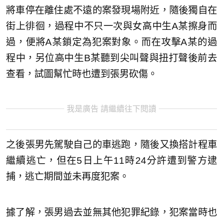
將車停在離住處不遠的案發現場附近，隨後獨自在
街上徘徊，過程中不只一次與女高中生A某擦身而
過，便將A某鎖定為犯案對象。而在攻擊A某的過
程中，另位高中生B某聽到尖叫聲與扭打聲後前去
查看，試圖幫忙時也遭到張男砍傷。
我是廣告 請繼續往下閱讀
之後張男先駕駛自己的車逃跑，隨後又換搭計程車
繼續逃亡，但在5日上午11時24分許遭到警方逮
捕，逃亡期間並未再度犯案。
據了解，張男過去並無其他犯罪紀錄，犯案當時也