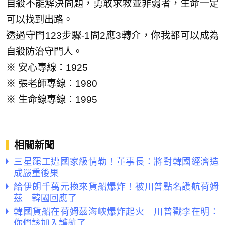
自殺不能解決問題，勇敢求救並非弱者，生命一定
可以找到出路。
透過守門123步驟-1問2應3轉介，你我都可以成為
自殺防治守門人。
※ 安心專線：1925
※ 張老師專線：1980
※ 生命線專線：1995
相關新聞
三星罷工遭國家級情勒！董事長：將對韓國經濟造
成嚴重後果
給伊朗千萬元換來貨船爆炸！被川普點名護航荷姆
茲 韓國回應了
韓國貨船在荷姆茲海峽爆炸起火 川普戳李在明：
你們該加入護航了