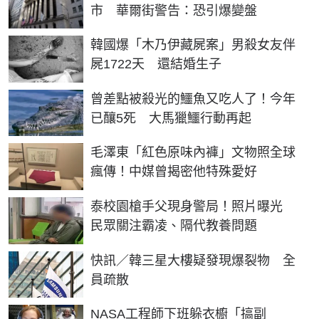
市 華爾街警告：恐引爆變盤
韓國爆「木乃伊藏屍案」男殺女友伴
屍1722天 還結婚生子
曾差點被殺光的鱷魚又吃人了！今年
已釀5死 大馬獵鱷行動再起
毛澤東「紅色原味內褲」文物照全球
瘋傳！中媒曾揭密他特殊愛好
泰校園槍手父現身警局！照片曝光
民眾關注霸凌、隔代教養問題
快訊／韓三星大樓疑發現爆裂物 全
員疏散
NASA工程師下班躲衣櫥「搞副