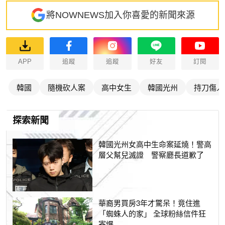
將NOWNEWS加入你喜愛的新聞來源
APP
追蹤
追蹤
好友
訂閱
韓國
隨機砍人案
高中女生
韓國光州
持刀傷人
探索新聞
韓國光州女高中生命案延燒！警高
層父幫兒滅證 警察廳長道歉了
華裔男買房3年才驚呆！竟住進
「蜘蛛人的家」 全球粉絲信件狂
寄爆