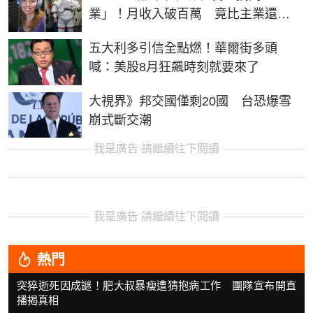
業」！月收入破百萬 竟比主業還賺
錢
五大利多引信全點燃！華爾街多頭
喊：美股8月狂飆時刻就要來了
大視界》邦交國僅剩20國 台恐爆雪
崩式斷交潮
我是廣告 請繼續往下閱讀
我是廣告 請繼續往下閱讀
熱門
突猝逝死因成謎！肥大叔暴瘦遭猜抱病工作 團隊宣布開直
播揭真相