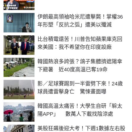
伊朗最高領袖哈米尼遭擊斃！掌權36
年形塑「反抗之弧」遭美以殲滅
比台積電還苦！川普告知蘋果庫克回
來美國：我不希望你在印度設廠
韓國熱浪多誇張？鴿子集體擠遮陽傘
下避暑 近40度高溫已奪19命
影／足球賽踢到一半雷劈下來！24歲
球員遭雷擊身亡 驚悚畫面曝
韓國高溫太痛苦！大學生自研「躲太
陽APP」 數萬人下載找陰涼處
美股狂飆後迎大考！下週1數據左右股