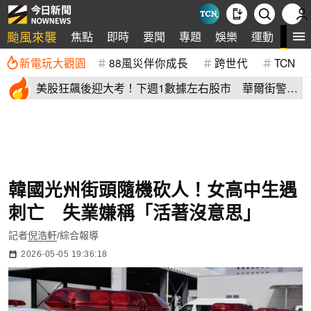
颱風來襲
全
焦點
即時
要聞
專題
娛樂
運動
新電玩大觀園
88風災伴你成長
跨世代
TCN
美股狂飆後迎大考！下週1數據左右股市 華爾街警
告：恐引爆變盤
韓國光州街頭隨機砍人！女高中生遇
刺亡 失業嫌稱「活著沒意思」
記者
倪浩軒
/綜合報導
2026-05-05 19:36:18