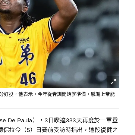
1分好投，他表示，今年從春訓開始就準備，感謝上帝能
 De Paula），3日睽違333天再度於一軍登
德保拉今（5）日賽前受訪時指出，這段復健之