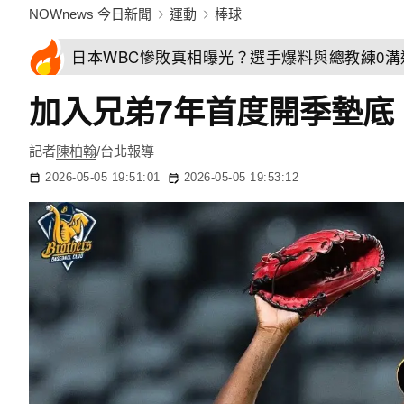
NOWnews 今日新聞
運動
棒球
日本WBC慘敗真相曝光？選手爆料與總教練0
加入兄弟7年首度開季墊底
記者
陳柏翰
/台北報導
2026-05-05 19:51:01
2026-05-05 19:53:12