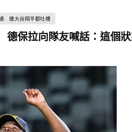
溝通 連大谷翔平都吐槽
 德保拉向隊友喊話：這個狀