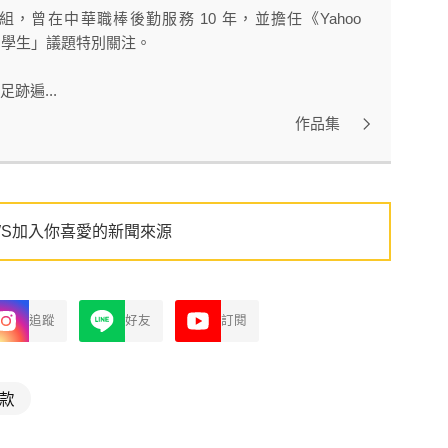
曾在中華職棒後勤服務 10 年，並擔任《Yahoo
球留學生」議題特別關注。
跡遍...
作品集
WS加入你喜愛的新聞來源
追蹤
好友
訂閱
款