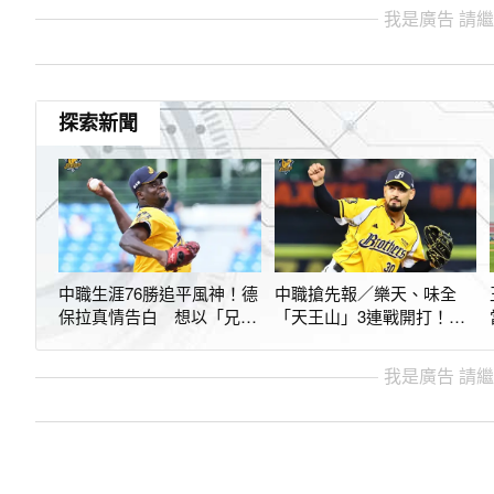
我是廣告 請
探索新聞
中職生涯76勝追平風神！德
中職搶先報／樂天、味全
保拉真情告白 想以「兄弟
「天王山」3連戰開打！兄
人」身份退休
弟南下踢館台鋼
我是廣告 請