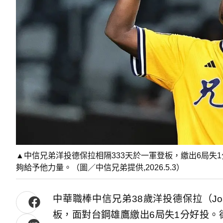
▲中信兄弟洋投德保拉相隔333天於一軍登板，繳出6局失
夠給予他力量。（圖／中信兄弟提供,2026.5.3）
中華職棒中信兄弟38歲洋投德保拉（Jose
板，面對台鋼雄鷹繳出6局失1分好投。