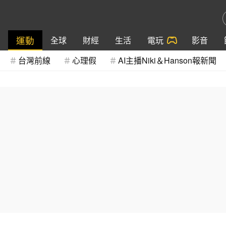
運動
全球
財經
生活
電玩
影音
台灣前線
心理假
AI主播Niki＆Hanson報新聞