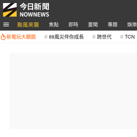
颱風來襲
焦點
即時
要聞
專題
娛樂
新電玩大觀園
88風災伴你成長
跨世代
TCN