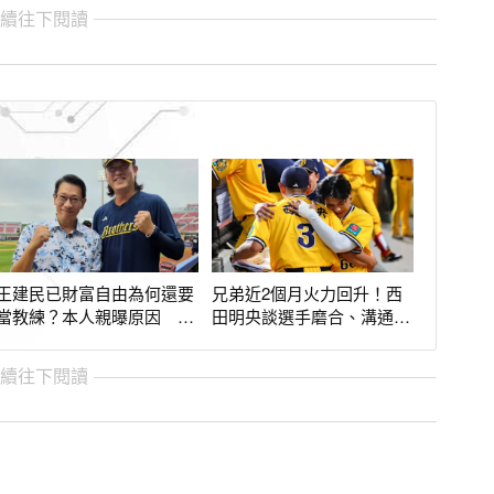
繼續往下閱讀
王建民已財富自由為何還要
兄弟近2個月火力回升！西
當教練？本人親曝原因 徐
田明央談選手磨合、溝通：
展元肅然起敬
目標逐漸一致
繼續往下閱讀