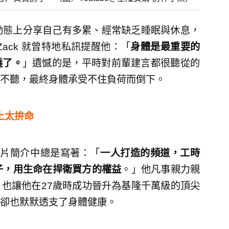
限時動態上分享自己有多累、經常缺乏睡眠與休息，
ack 就曾特地私訊提醒他：「
身體是最重要的
義了。
」遺憾的是，平時對前輩建言都很聽從的
不聽，最終身體承受不住負荷而倒下。
上太拚命
，影片簡介中總是寫著：「
一人打造的頻道，工時
房子，用生命在捍衛買方的權益
。」他凡事親力親
也讓他在27歲時成功晉升為基隆千萬級的頂尖
卻也默默透支了身體健康。