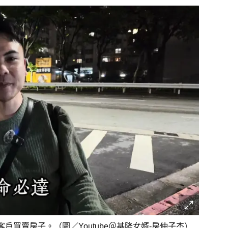
買賣房子。（圖／Youtube＠基隆女婿-房仲子杰）