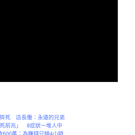
夢猝死 店長慟：永遠的兄弟
勞死前兆」 8症狀一堆人中
600萬：為賺錢只睡4小時