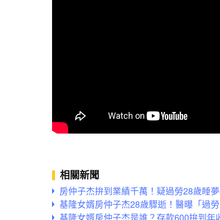
相關新聞
房仲子杰拚到業績千萬！疑過勞28歲睡
基隆女婿房仲子杰28歲驟逝！醫曝「過
基隆女婿房仲子杰是誰？存款600拚到年收