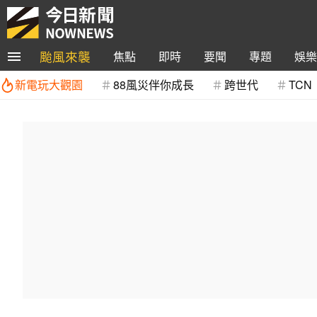
颱風來襲
焦點
即時
要聞
專題
娛樂
新電玩大觀園
88風災伴你成長
跨世代
TCN