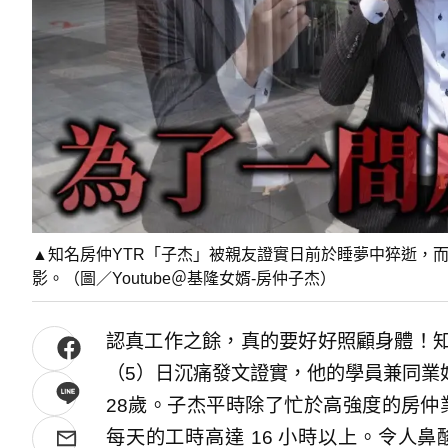
▲知名房仲YTR「子杰」被親友證實日前於睡夢中猝逝，
影。（圖／Youtube＠基隆女婿-房仲子杰）
認真工作之餘，真的要好好照顧身體！知名房仲
（5）日沉痛發文證實，他的學員兼同業
28歲。子杰平時除了忙於高強度的房仲業務
每天的工時高達 16 小時以上。令人鼻酸