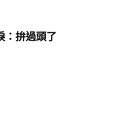
淚：拚過頭了