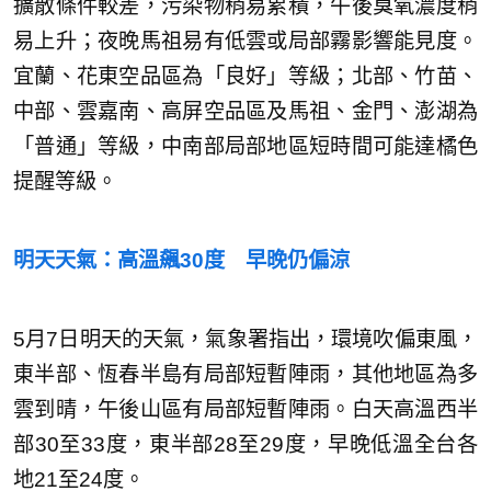
擴散條件較差，污染物稍易累積，午後臭氧濃度稍
易上升；夜晚馬祖易有低雲或局部霧影響能見度。
宜蘭、花東空品區為「良好」等級；北部、竹苗、
中部、雲嘉南、高屏空品區及馬祖、金門、澎湖為
「普通」等級，中南部局部地區短時間可能達橘色
提醒等級。
明天天氣：高溫飆30度 早晚仍偏涼
5月7日明天的天氣，氣象署指出，環境吹偏東風，
東半部、恆春半島有局部短暫陣雨，其他地區為多
雲到晴，午後山區有局部短暫陣雨。白天高溫西半
部30至33度，東半部28至29度，早晚低溫全台各
地21至24度。