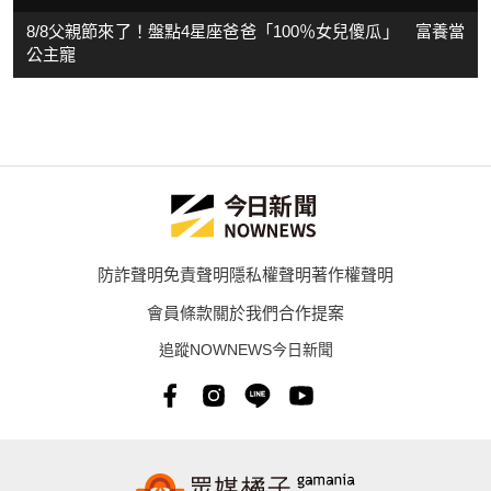
8/8父親節來了！盤點4星座爸爸「100％女兒傻瓜」 富養當
公主寵
防詐聲明
免責聲明
隱私權聲明
著作權聲明
會員條款
關於我們
合作提案
追蹤NOWNEWS今日新聞