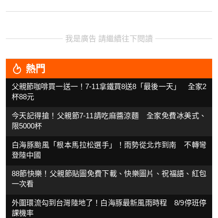
我是廣告 請繼續往下閱讀
熱門
父親節咖啡買一送一！7-11拿鐵買8送8「最後一天」 全家2
杯88元
今天記得搶！父親節7-11請吃麻醬涼麵 全家免費冰美式、
限5000杯
白海豚颱風「根本馬拉松選手」！雨勢從北炸到南 不轉彎
登陸中國
88節快樂！父親節貼圖免費下載、快樂圖片、祝福語、紅包
一次看
外圍環流勾到台灣陸地了！白海豚最新風雨時程 8/9停班停
課機率