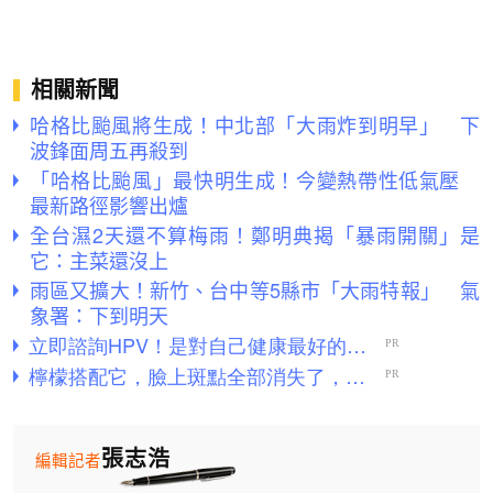
相關新聞
哈格比颱風將生成！中北部「大雨炸到明早」 下
波鋒面周五再殺到
「哈格比颱風」最快明生成！今變熱帶性低氣壓
最新路徑影響出爐
全台濕2天還不算梅雨！鄭明典揭「暴雨開關」是
它：主菜還沒上
雨區又擴大！新竹、台中等5縣市「大雨特報」 氣
象署：下到明天
張志浩
編輯記者