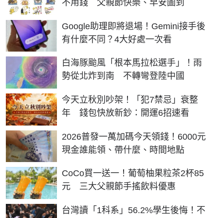
不用錢 父親節快樂、早安圖到
Google助理即將退場！Gemini接手後
有什麼不同？4大好處一次看
白海豚颱風「根本馬拉松選手」！雨
勢從北炸到南 不轉彎登陸中國
今天立秋別吵架！「犯7禁忌」衰整
年 錢包快放新鈔：開運6招速看
2026普發一萬加碼今天領錢！6000元
現金誰能領、帶什麼、時間地點
CoCo買一送一！葡萄柚果粒茶2杯85
元 三大父親節手搖飲料優惠
台灣讀「1科系」56.2%學生後悔！不