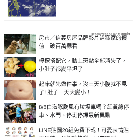
Recommended by
房市／信義房屋品牌影片詮釋家的價
值 破百萬觀看
PR
檸檬搭配它，臉上斑點全部消失了，
小肚子都變平坦了
PR
起床就先做件事，沒三天小腹就不見
了! 肚子一天天變小！
8/8白海豚颱風有垃圾車嗎？紅黃線停
車、水門、停班停課最新異動
LINE貼圖20組免費下載！可愛表情貼