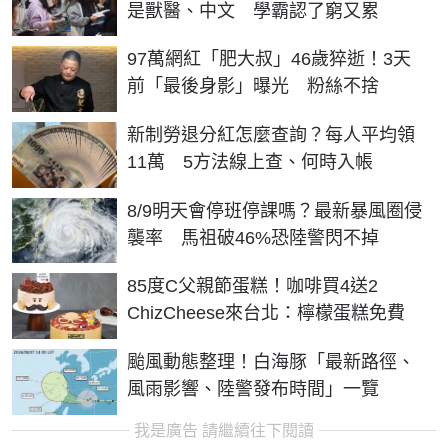
是獸醫、中文 學霸認了窮又累
97萬網紅「肥大叔」46歲猝逝！3天
前「最後身影」曝光 粉絲不捨
新制勞退分紅怎麼查詢？每人平均領
11萬 5方法線上查、何時入帳
8/9明天會停班停課嗎？最新暴風圈侵
襲率 馬祖破46%恐陸警閃不掉
85度C父親節蛋糕！咖啡買4送2
ChizCheese來台北：檸檬蛋糕免費
颱風動態整理！白海豚「最新路徑、
風雨影響、陸警發布時間」一覽
我是廣告 請繼續往下閱讀