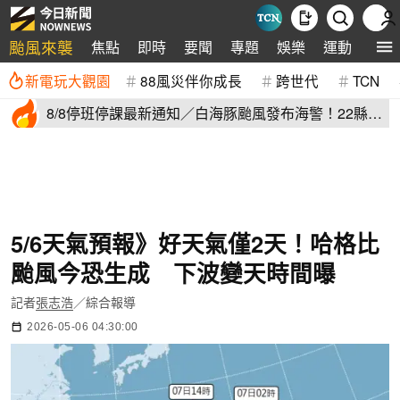
颱風來襲
焦點
即時
要聞
專題
娛樂
運動
全球
新電玩大觀園
88風災伴你成長
跨世代
TCN
8/8停班停課最新通知／白海豚颱風發布海警！22縣市
正常上班上課
5/6天氣預報》好天氣僅2天！哈格比
颱風今恐生成 下波變天時間曝
記者
張志浩
／綜合報導
2026-05-06 04:30:00