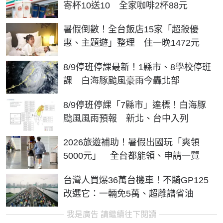
寄杯10送10 全家咖啡2杯88元
暑假倒數！全台飯店15家「超殺優
惠、主題遊」整理 住一晚1472元
8/9停班停課最新！1縣市、8學校停班
課 白海豚颱風豪雨今轟北部
8/9停班停課「7縣市」達標！白海豚
颱風風雨預報 新北、台中入列
2026旅遊補助！暑假出國玩「爽領
5000元」 全台都能領、申請一覽
台灣人買爆36萬台機車！不騎GP125
改選它：一輛免5萬、超離譜省油
我是廣告 請繼續往下閱讀