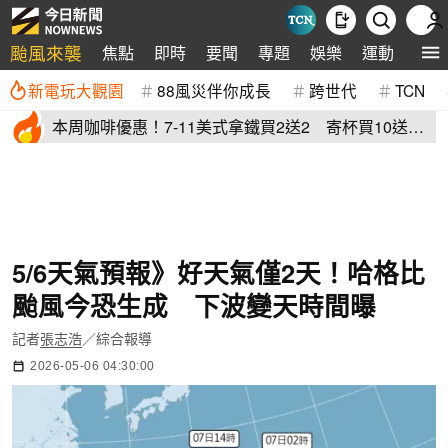
颱風來襲
焦點
即時
要聞
專題
娛樂
運動
全球
新電玩大觀園
88風災伴你成長
跨世代
TCN
本周咖啡優惠！7-11美式拿鐵買2送2 寄杯買10送
10「特大杯18元」
5/6天氣預報》好天氣僅2天！哈格比
颱風今恐生成 下波變天時間曝
記者
張志浩
／綜合報導
2026-05-06 04:30:00