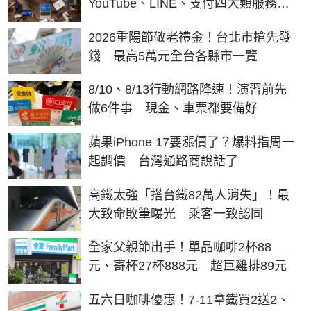
YouTube、LINE、支付四大類服務受
影響
2026重陽節敬老禮金！台北市搶先發
錢 最高5萬元全台各縣市一覽
8/10、8/13行動網路降速！演習前先
做6件事 現金、車票都要備好
蘋果iPhone 17要漲價了？爆料指周一
起調價 台灣通路商說話了
高鐵太強「搭台鐵82萬人消失」！最
大致命敗筆曝光 乘客一致認同
全家父親節出手！單品咖啡2杯88
元、寄杯27杯888元 超巨雞排89元
五六日咖啡優惠！7-11拿鐵買2送2、