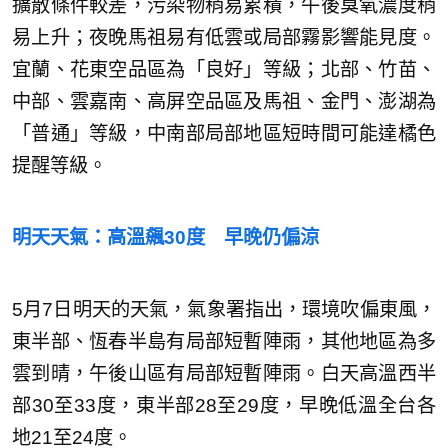
擴散條件較差，污染物稍易累積，午後臭氧濃度稍
易上升；夜晚馬祖易有低雲或局部霧影響能見度。
宜蘭、花東空品區為「良好」等級；北部、竹苗、
中部、雲嘉南、高屏空品區及馬祖、金門、澎湖為
「普通」等級，中南部局部地區短時間可能達橘色
提醒等級。
明天天氣：高溫飆30度 早晚仍偏涼
5月7日明天的天氣，氣象署指出，環境吹偏東風，
東半部、恆春半島有局部短暫陣雨，其他地區為多
雲到晴，午後山區有局部短暫陣雨。白天高溫西半
部30至33度，東半部28至29度，早晚低溫全台各
地21至24度。