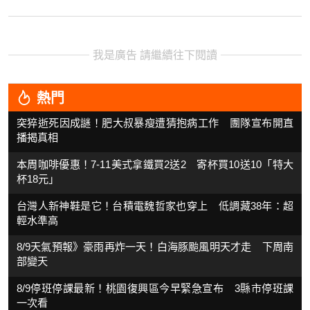
我是廣告 請繼續往下閱讀
熱門
突猝逝死因成謎！肥大叔暴瘦遭猜抱病工作 團隊宣布開直
播揭真相
本周咖啡優惠！7-11美式拿鐵買2送2 寄杯買10送10「特大
杯18元」
台灣人新神鞋是它！台積電魏哲家也穿上 低調藏38年：超
輕水準高
8/9天氣預報》豪雨再炸一天！白海豚颱風明天才走 下周南
部變天
8/9停班停課最新！桃園復興區今早緊急宣布 3縣市停班課
一次看