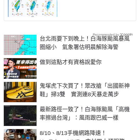
Recommended by
台北雨要下到晚上！白海豚颱風暴風
圈縮小 氣象署估明晨解除海警
PR
做到這點才有資格說愛你
鬼塚虎下次買了！眾改搶「出國新神
鞋」掃3雙 實測連8天暴走萬步
最新路徑一致了！白海豚颱風「高機
率擦過台灣」：風雨跟巴威一樣
8/10、8/13手機網路降速！