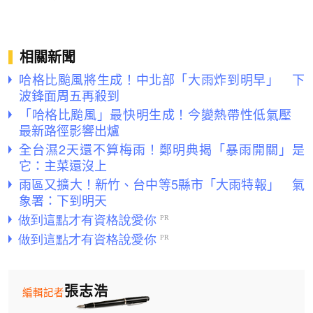
相關新聞
哈格比颱風將生成！中北部「大雨炸到明早」 下
波鋒面周五再殺到
「哈格比颱風」最快明生成！今變熱帶性低氣壓
最新路徑影響出爐
全台濕2天還不算梅雨！鄭明典揭「暴雨開關」是
它：主菜還沒上
雨區又擴大！新竹、台中等5縣市「大雨特報」 氣
象署：下到明天
張志浩
編輯記者