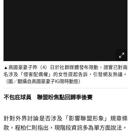
▲高國豪妻子昨（4）日於社群媒體發布限動，證實已對兩
名涉及「侵害配偶權」的女性提起告訴，引發網友熱議。
（圖／翻攝自高國豪妻子IG限時動態）
不包庇球員 聯盟盼焦點回歸季後賽
針對外界討論是否涉及「影響聯盟形象」規章條
款，程柏仁則指出，現階段資訊多為單方面說法，