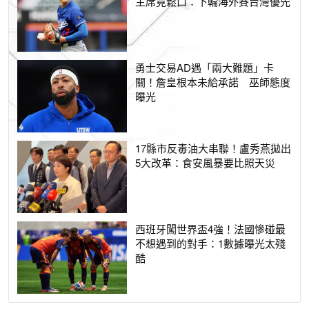
主席竟鬆口：下輪海外賽台灣優先
勇士交易AD遇「兩大難題」卡
關！詹皇根本未給承諾 巫師態度
曝光
17縣市反毒油大串聯！盧秀燕拋出
5大改革：食安風暴要比照天災
西班牙闖世界盃4強！法國慘碰最
不想遇到的對手：1數據曝光太殘
酷