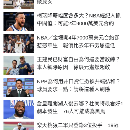
敲雙安
柯瑞降薪幅度會多大？NBA經紀人抓
中間值：可能2年9000萬美元合約
NBA／金塊開4年7000萬美元合約卻
惹怒華生 報價比去年布勞恩還低
王建民已財富自由為何還要當教練？
本人親曝原因 徐展元肅然起敬
NPB為何用井口資仁撤換井端弘和？
球員要求一點：請將這種人剔除
詹皇離開湖人後去哪？杜蘭特最看好1
劇本發生 76人可能成為黑馬
樂天桃猿二軍只登錄3位投手！19歲