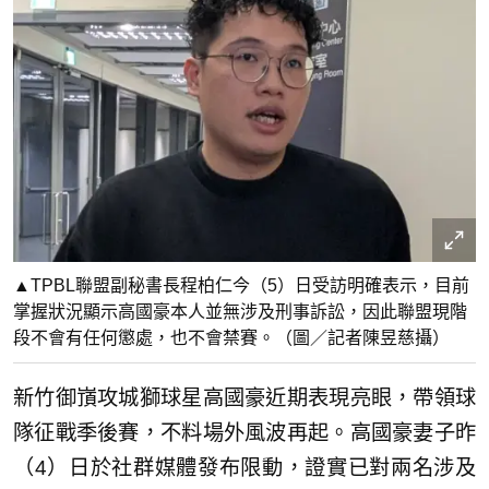
▲TPBL聯盟副秘書長程柏仁今（5）日受訪明確表示，目前
掌握狀況顯示高國豪本人並無涉及刑事訴訟，因此聯盟現階
段不會有任何懲處，也不會禁賽。（圖／記者陳昱慈攝）
新竹御嵿攻城獅球星高國豪近期表現亮眼，帶領球
隊征戰季後賽，不料場外風波再起。高國豪妻子昨
（4）日於社群媒體發布限動，證實已對兩名涉及