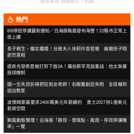
我是廣告 請繼續往下閱讀
熱門
8/8停班停課最新通知／白海豚颱風發布海警！22縣市正常上
班上課
長子輕生、繼女離婚！台玻夫人徐莉玲首發聲 痛揭徐子翔
逝世真相
道奇先發希恩被打到下放3A！羅伯斯罕見說重話：他太執著
投球機制
國一生失控折掃把狂刺女老師！右眼重創恐失明 全班嚇到
逃出教室
波傑姆斯基要求2400萬美元年薪續約 勇士2027拚1億美元
薪資空間
颱風動態整理！白海豚「路徑、登陸點、風雨、停班停課機
率」一覽