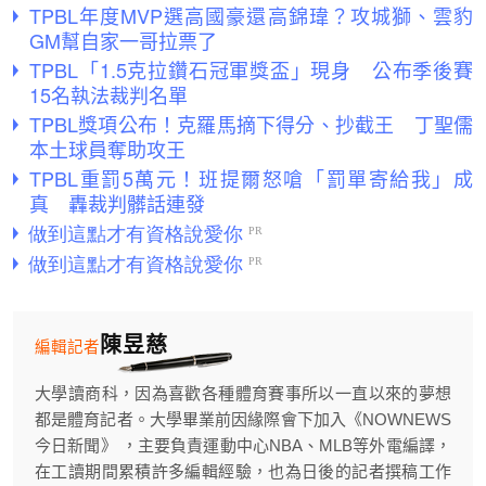
TPBL年度MVP選高國豪還高錦瑋？攻城獅、雲豹
GM幫自家一哥拉票了
TPBL「1.5克拉鑽石冠軍獎盃」現身 公布季後賽
15名執法裁判名單
TPBL獎項公布！克羅馬摘下得分、抄截王 丁聖儒
本土球員奪助攻王
TPBL重罰5萬元！班提爾怒嗆「罰單寄給我」成
真 轟裁判髒話連發
陳昱慈
編輯記者
大學讀商科，因為喜歡各種體育賽事所以一直以來的夢想
都是體育記者。大學畢業前因緣際會下加入《NOWNEWS
今日新聞》 ，主要負責運動中心NBA、MLB等外電編譯，
在工讀期間累積許多編輯經驗，也為日後的記者撰稿工作