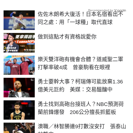
Recommended by
佐佐木朗希大復活！日本名宿看出不
同之處：用「一球種」取代直球
PR
做到這點才有資格說愛你
樂天雙洋砲有機會合體？道威聖二軍
打擊率破4成 曾豪駒看在眼裡
勇士要幹大事？柯瑞傳可能放棄1.36
億美元巨約 美媒：交易醞釀中
勇士找到高砲台接班人？NBC預測荷
蘭前鋒爆發 206公分擅長抓籃板
澳職／林智勝連9打數沒安打 張泰山