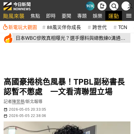
颱風來襲
運動
焦點
即時
要聞
專題
娛樂
全
新電玩大觀園
88風災伴你成長
跨世代
TCN
日本WBC慘敗真相曝光？選手爆料與總教練0溝通
連大谷翔平都吐槽
高國豪捲桃色風暴！TPBL副秘書長
認暫不懲處 一文看清聯盟立場
記者
陳昱慈
/新北報導
2026-05-05 20:33:05
2026-05-05 22:38:06