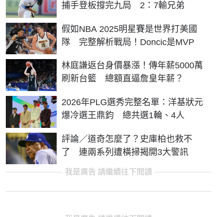
捕手登板撐完九局 2：7輸兄弟
假如NBA 2025明星賽是世界打美國
隊 完整解析戰局！Doncic是MVP
林庭謙返台身價暴漲！傳年薪5000萬
刷新台籃 總額直逼詹皇年薪？
2026年PLG選秀完整名單：洋基狀元
爆冷選王鼎鈞 總共選1輪、4人
評論／道奇怎麼了？史庫柏也救不
了 連兩系列遭橫掃揭開3大警訊
我是廣告 請繼續往下閱讀